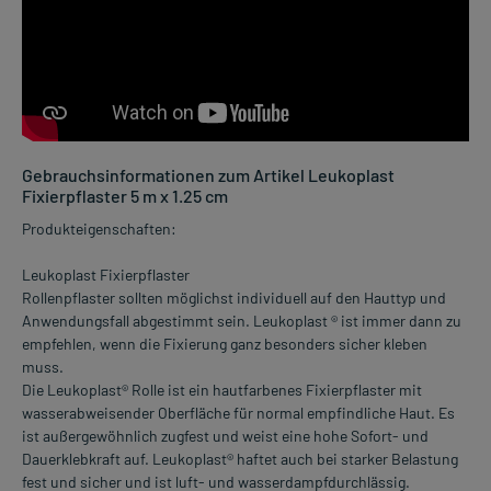
Gebrauchsinformationen zum Artikel Leukoplast
Fixierpflaster 5 m x 1.25 cm
Produkteigenschaften:
Leukoplast Fixierpflaster
Rollenpflaster sollten möglichst individuell auf den Hauttyp und
Anwendungsfall abgestimmt sein. Leukoplast ® ist immer dann zu
empfehlen, wenn die Fixierung ganz besonders sicher kleben
muss.
Die Leukoplast® Rolle ist ein hautfarbenes Fixierpflaster mit
wasserabweisender Oberfläche für normal empfindliche Haut. Es
ist außergewöhnlich zugfest und weist eine hohe Sofort- und
Dauerklebkraft auf. Leukoplast® haftet auch bei starker Belastung
fest und sicher und ist luft- und wasserdampfdurchlässig.