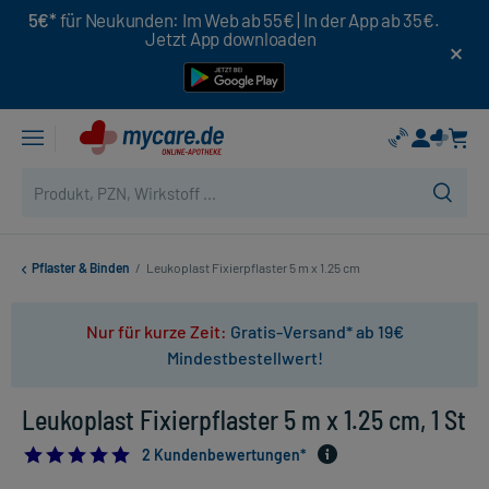
5€*
für Neukunden: Im Web ab 55€ | In der App ab 35€.
Jetzt App downloaden
Pflaster & Binden
/
Leukoplast Fixierpflaster 5 m x 1.25 cm
Nur für kurze Zeit:
Gratis-Versand* ab 19€
Mindestbestellwert!
Leukoplast Fixierpflaster 5 m x 1.25 cm, 1 St
5.0
2 Kundenbewertungen*