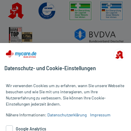
Datenschutz- und Cookie-Einstellungen
Wir verwenden Cookies um zu erfahren, wann Sie unsere Webseite
besuchen und wie Sie mit uns interagieren, um Ihre
Nutzererfahrung zu verbessern. Sie können Ihre Cookie-
Alle Preise gelten inkl. MwSt., ggf. zzgl. Versandkosten
Einstellungen jederzeit ändern.
Informationen auf dieser Website werden ausschließlich für
informative Zwecke zur Verfügung gestellt. Sie ersetzen keinesfalls
Nähere Informationen:
Datenschutzerklärung
Impressum
die Untersuchung und Behandlung durch einen Arzt. Bitte
beachten Sie, dass hierdurch weder Diagnosen gestellt noch
Google Analytics
Therapien eingeleitet werden können. | Diese Webseite benutzt