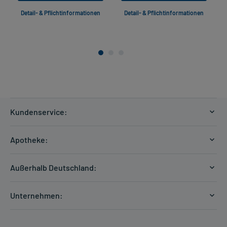
Detail- & Pflichtinformationen
Detail- & Pflichtinformationen
Kundenservice:
Versandkosten
Apotheke:
Zahlungsarten
Ratgeber
Kontakt
Außerhalb Deutschland:
E-Rezept
FAQ
Versandkosten Schweiz
Papierrezept einlösen
Hilfe
Unternehmen:
Formular anfordern
mycarePlus
Experten-Team
Arzneimittel-Check
Direktbestellung