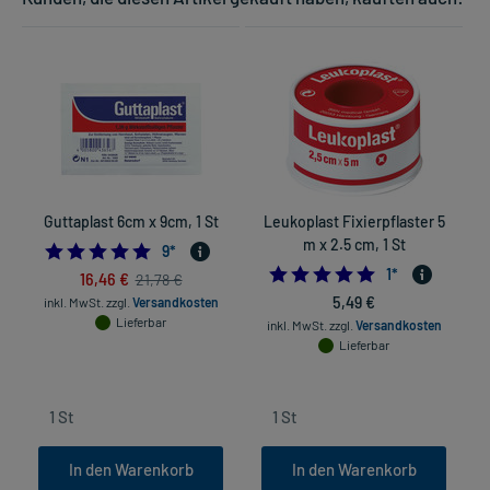
Guttaplast 6cm x 9cm, 1 St
Leukoplast Fixierpflaster 5
E
m x 2.5 cm, 1 St
4.777777777777778
9
*
5.0
1
*
16,46 €
21,78 €
5,49 €
inkl. MwSt.
zzgl.
Versandkosten
Lieferbar
inkl. MwSt.
zzgl.
Versandkosten
Lieferbar
In den Warenkorb
In den Warenkorb