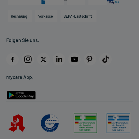
Karriere
Hilfsmittelbox
Engagement
Direktabrechnung PKV
Rechnung
Vorkasse
SEPA-Lastschrift
Partner
Apotheke vor Ort
Kundenbewertungen
Folgen Sie uns:
AGB
Impressum
Datenschutz
Cookie-Einstellungen
mycare App:
Rückgabe/Widerruf
Barrierefreiheitserklärung