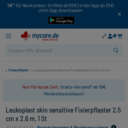
5€*
für Neukunden: Im Web ab 55€ | In der App ab 35€.
Jetzt App downloaden
Fixierpflaster
/
Leukoplast skin sensitive Fixierpflaster 2.5 cm x 2.6 m
Nur für kurze Zeit:
Gratis-Versand* ab 19€
Mindestbestellwert!
Leukoplast skin sensitive Fixierpflaster 2.5
cm x 2.6 m, 1 St
Produkt bewerten & PlusHerzen sichern