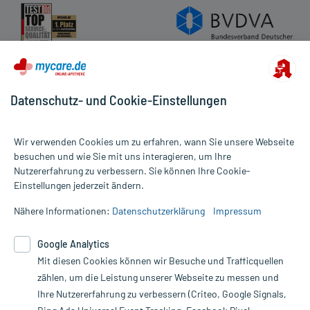
Datenschutz- und Cookie-Einstellungen
Wir verwenden Cookies um zu erfahren, wann Sie unsere Webseite
besuchen und wie Sie mit uns interagieren, um Ihre
Nutzererfahrung zu verbessern. Sie können Ihre Cookie-
Alle Preise gelten inkl. MwSt., ggf. zzgl. Versandkosten
Einstellungen jederzeit ändern.
Informationen auf dieser Website werden ausschließlich für
informative Zwecke zur Verfügung gestellt. Sie ersetzen keinesfalls
Nähere Informationen:
Datenschutzerklärung
Impressum
die Untersuchung und Behandlung durch einen Arzt. Bitte
beachten Sie, dass hierdurch weder Diagnosen gestellt noch
Google Analytics
Therapien eingeleitet werden können. | Diese Webseite benutzt
Mit diesen Cookies können wir Besuche und Trafficquellen
Google Analytics. Lesen Sie bitte dazu die wichtigen Hinweise in
unserer Datenschutzerklärung. Für den Widerruf einer Bestellung
zählen, um die Leistung unserer Webseite zu messen und
nutzen Sie das Formular:
Ihre Nutzererfahrung zu verbessern (Criteo, Google Signals,