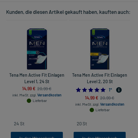
Kunden, die diesen Artikel gekauft haben, kauften auch:
Tena Men Active Fit Einlagen
Tena Men Active Fit Einlagen
Level 1, 24 St
Level 2, 20 St
14,99 €
20,99 €
5.0
1
*
inkl. MwSt.
zzgl.
Versandkosten
14,99 €
20,99 €
Lieferbar
inkl. MwSt.
zzgl.
Versandkosten
Lieferbar