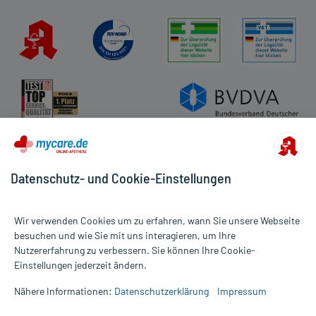
Datenschutz- und Cookie-Einstellungen
Wir verwenden Cookies um zu erfahren, wann Sie unsere Webseite
besuchen und wie Sie mit uns interagieren, um Ihre
Nutzererfahrung zu verbessern. Sie können Ihre Cookie-
Alle Preise gelten inkl. MwSt., ggf. zzgl. Versandkosten
Einstellungen jederzeit ändern.
Informationen auf dieser Website werden ausschließlich für
informative Zwecke zur Verfügung gestellt. Sie ersetzen keinesfalls
Nähere Informationen:
Datenschutzerklärung
Impressum
die Untersuchung und Behandlung durch einen Arzt. Bitte
beachten Sie, dass hierdurch weder Diagnosen gestellt noch