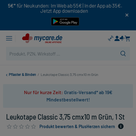
5€*
für Neukunden: Im Web ab 55€ | In der App ab 35€.
Jetzt App downloaden
Pflaster & Binden
/
Leukotape Classic 3,75 cmx10 m Grün
Nur für kurze Zeit:
Gratis-Versand* ab 19€
Mindestbestellwert!
Leukotape Classic 3,75 cmx10 m Grün, 1 St
Produkt bewerten & PlusHerzen sichern