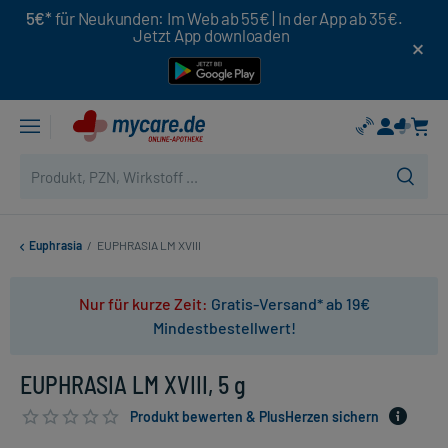
5€*
für Neukunden: Im Web ab 55€ | In der App ab 35€.
Jetzt App downloaden
Euphrasia
/
EUPHRASIA LM XVIII
Nur für kurze Zeit:
Gratis-Versand* ab 19€
Mindestbestellwert!
EUPHRASIA LM XVIII, 5 g
Produkt bewerten & PlusHerzen sichern