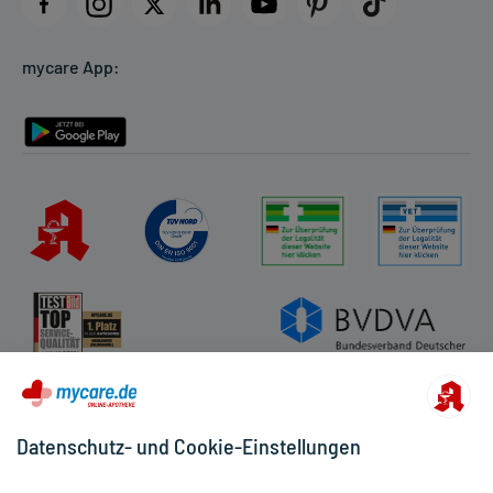
Datenschutz
Cookie-Einstellungen
mycare App:
Rückgabe/Widerruf
Barrierefreiheitserklärung
Datenschutz- und Cookie-Einstellungen