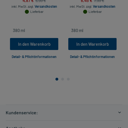
4,87 €
6,45 €
5,99 €
7,99 €
inkl. MwSt.
zzgl.
Versandkosten
inkl. MwSt.
zzgl.
Versandkosten
Lieferbar
Lieferbar
In den Warenkorb
In den Warenkorb
Detail- & Pflichtinformationen
Detail- & Pflichtinformationen
Kundenservice:
Versandkosten