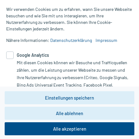
Wir verwenden Cookies um zu erfahren, wann Sie unsere Webseite
besuchen und wie Sie mit uns interagieren, um Ihre
Nutzererfahrung zu verbessern. Sie können Ihre Cookie-
Alle Preise gelten inkl. MwSt., ggf. zzgl. Versandkosten
Einstellungen jederzeit ändern.
Informationen auf dieser Website werden ausschließlich für
informative Zwecke zur Verfügung gestellt. Sie ersetzen keinesfalls
Nähere Informationen:
Datenschutzerklärung
Impressum
die Untersuchung und Behandlung durch einen Arzt. Bitte
beachten Sie, dass hierdurch weder Diagnosen gestellt noch
Google Analytics
Therapien eingeleitet werden können. | Diese Webseite benutzt
Mit diesen Cookies können wir Besuche und Trafficquellen
Google Analytics. Lesen Sie bitte dazu die wichtigen Hinweise in
unserer Datenschutzerklärung. Für den Widerruf einer Bestellung
zählen, um die Leistung unserer Webseite zu messen und
nutzen Sie das Formular:
Ihre Nutzererfahrung zu verbessern (Criteo, Google Signals,
Bing Ads Universal Event Tracking, Facebook Pixel,
Vertrag widerrufen
Youtube-Social Plugin).
Einstellungen speichern
Wir weisen darauf hin, dass die
Datenschutzbestimmungen von
Google Analytics
nicht
Alle ablehnen
*Hinweise zu unseren Aktionen und Bewertungen
zwingend den Europäischen Anforderungen gem. EU-
DSGVO genügen und ein Datentransfer in Drittstaaten bzw.
die USA nicht ausgeschlossen werden kann. Wie die
Alle akzeptieren
Daten dort verarbeitet werden, kann nicht geprüft und
nachvollzogen werden.
copyright @ 2026 Roland Helle e.K. - Versandapotheke - Alle Rechte vorbehalten