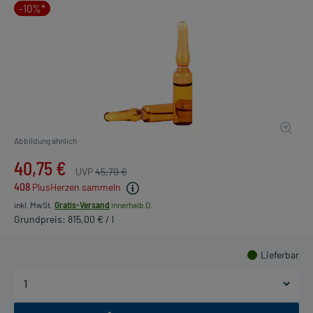
-10%*
Abbildung ähnlich
40,75 €
UVP
45,70 €
408
PlusHerzen sammeln
inkl. MwSt.
Gratis-Versand
innerhalb D.
Grundpreis: 815,00 € / l
Lieferbar