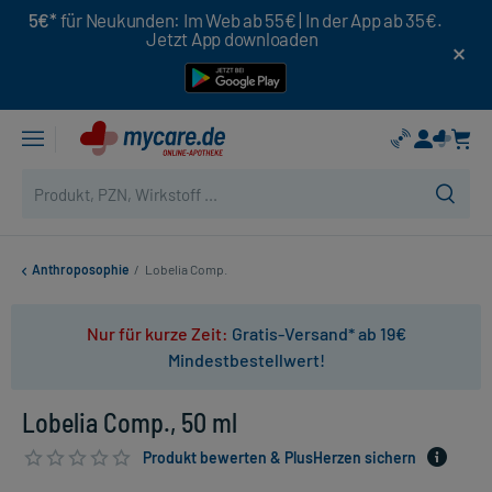
5€*
für Neukunden: Im Web ab 55€ | In der App ab 35€.
Jetzt App downloaden
Anthroposophie
/
Lobelia Comp.
Nur für kurze Zeit:
Gratis-Versand* ab 19€
Mindestbestellwert!
Lobelia Comp., 50 ml
Produkt bewerten & PlusHerzen sichern