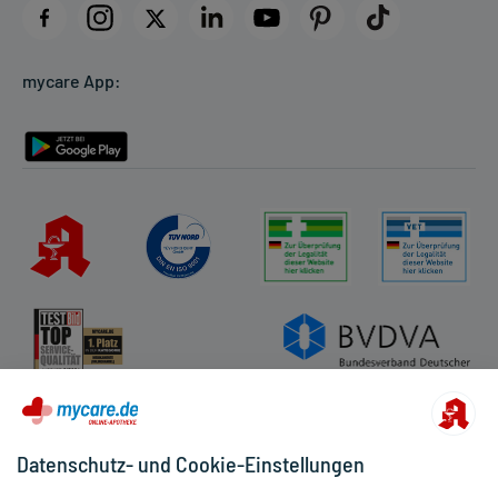
Datenschutz
Cookie-Einstellungen
mycare App:
Rückgabe/Widerruf
Barrierefreiheitserklärung
Datenschutz- und Cookie-Einstellungen