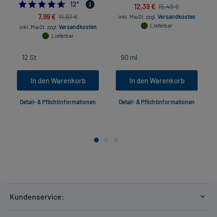
4.583333333333333
12
*
12,39 €
15,49 €
7,99 €
11,97 €
inkl. MwSt.
zzgl.
Versandkosten
Lieferbar
inkl. MwSt.
zzgl.
Versandkosten
Lieferbar
In den Warenkorb
In den Warenkorb
Detail- & Pflichtinformationen
Detail- & Pflichtinformationen
Kundenservice:
Versandkosten