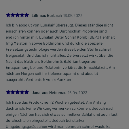
5.0
Lilli aus Burbach
16.05.2023
Ich bin absolut von Lunalaif überzeugt. Dieses ständige nicht
einschlafen können oder auch Durchschlaf Probleme sind
endlich hinter mir. Lunalaif Guter Schlaf Kombi DEPOT enthält
1mg Melatonin sowie Goldmohn und durch die spezielle
Freisetzungstechnologie werden diese beiden Stoffe schnell
freigesetzt. Und das ist nicht alles. Zeitversetzt wirkt über die
Nacht das Baldrian. Goldmohn & Baldrian tragen zur
Entspannung bei und Melatonin verkürzt die Einschlafzeit. Am
nächten Morgen seit ihr tiefenentspannt und absolut
ausgeruht. Verdiente 5 von 5 Punkten
5.0
Jana aus Heidenau
16.04.2023
Ich habe das Produkt nun 2 Wochen getestet. Am Anfang
dachte ich, keine Wirkung vermerken zu können. Jedoch nach
einigen Nächten hat sich etwas schnellerer Schlaf und auch fast
durchschlafen eingestellt. Jedoch bei starken
Umgebungsgeräuschen wird man dennoch schnell wach. Es