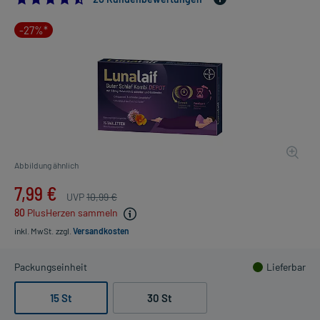
-27%*
Abbildung ähnlich
7,99 €
UVP
10,99 €
80
PlusHerzen sammeln
inkl. MwSt.
zzgl.
Versandkosten
Packungseinheit
Lieferbar
15 St
30 St