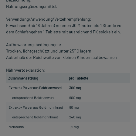
Nahrungsergänzungsmittel.
Verwendung/Anwendung/Verzehrempfehlung:
Erwachsene (ab 18 Jahren) nehmen 30 Minuten bis 1 Stunde vor
dem Schlafengehen 1 Tablette mit ausreichend Flüssigkeit ein.
Aufbewahrungsbedingungen:
Trocken, lichtgeschützt und unter 25° C lagern.
Außerhalb der Reichweite von kleinen Kindern aufbewahren
Nährwertdeklaration:
Zusammensetzung
pro Tablette
Extrakt + Pulver aus Baldrianwurzel
300 mg
entsprechend Baldrianwurz
900 mg
Extrakt + Pulver aus Goldmohnkraut
80 mg
entsprechend Goldmohnkraut
240 mg
Melatonin
1,9 mg