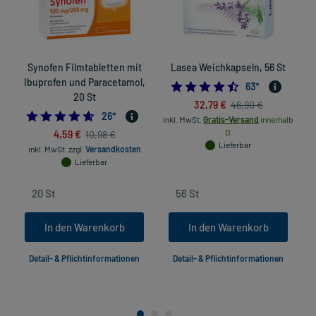
Synofen Filmtabletten mit
Lasea Weichkapseln, 56 St
Ibuprofen und Paracetamol,
4.5079365079365
63
*
20 St
32,79 €
46,90 €
4.576923076923077
26
*
inkl. MwSt.
Gratis-Versand
innerhalb
4,59 €
D.
10,98 €
Lieferbar
inkl. MwSt.
zzgl.
Versandkosten
Lieferbar
In den Warenkorb
In den Warenkorb
Detail- & Pflichtinformationen
Detail- & Pflichtinformationen