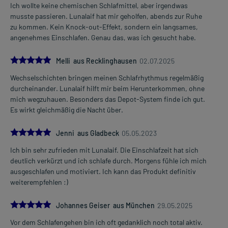
Ich wollte keine chemischen Schlafmittel, aber irgendwas
musste passieren. Lunalaif hat mir geholfen, abends zur Ruhe
zu kommen. Kein Knock-out-Effekt, sondern ein langsames,
angenehmes Einschlafen. Genau das, was ich gesucht habe.
5.0
Melli aus Recklinghausen
02.07.2025
Wechselschichten bringen meinen Schlafrhythmus regelmäßig
durcheinander. Lunalaif hilft mir beim Herunterkommen, ohne
mich wegzuhauen. Besonders das Depot-System finde ich gut.
Es wirkt gleichmäßig die Nacht über.
5.0
Jenni aus Gladbeck
05.05.2023
Ich bin sehr zufrieden mit Lunalaif. Die Einschlafzeit hat sich
deutlich verkürzt und ich schlafe durch. Morgens fühle ich mich
ausgeschlafen und motiviert. Ich kann das Produkt definitiv
weiterempfehlen :)
5.0
Johannes Geiser aus München
29.05.2025
Vor dem Schlafengehen bin ich oft gedanklich noch total aktiv.