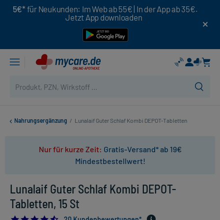
5€*
für Neukunden: Im Web ab 55€ | In der App ab 35€.
Jetzt App downloaden
Nahrungsergänzung
/
Lunalaif Guter Schlaf Kombi DEPOT-Tabletten
Nur für kurze Zeit:
Gratis-Versand* ab 19€
Mindestbestellwert!
Lunalaif Guter Schlaf Kombi DEPOT-
Tabletten, 15 St
4.55
20 Kundenbewertungen*