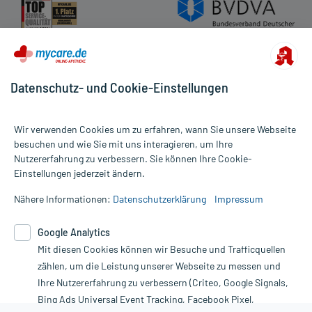
Datenschutz- und Cookie-Einstellungen
Wir verwenden Cookies um zu erfahren, wann Sie unsere Webseite
besuchen und wie Sie mit uns interagieren, um Ihre
Nutzererfahrung zu verbessern. Sie können Ihre Cookie-
Alle Preise gelten inkl. MwSt., ggf. zzgl. Versandkosten
Einstellungen jederzeit ändern.
Informationen auf dieser Website werden ausschließlich für
informative Zwecke zur Verfügung gestellt. Sie ersetzen keinesfalls
Nähere Informationen:
Datenschutzerklärung
Impressum
die Untersuchung und Behandlung durch einen Arzt. Bitte
beachten Sie, dass hierdurch weder Diagnosen gestellt noch
Google Analytics
Therapien eingeleitet werden können. | Diese Webseite benutzt
Mit diesen Cookies können wir Besuche und Trafficquellen
Google Analytics. Lesen Sie bitte dazu die wichtigen Hinweise in
unserer Datenschutzerklärung. Für den Widerruf einer Bestellung
zählen, um die Leistung unserer Webseite zu messen und
nutzen Sie das Formular:
Ihre Nutzererfahrung zu verbessern (Criteo, Google Signals,
Bing Ads Universal Event Tracking, Facebook Pixel,