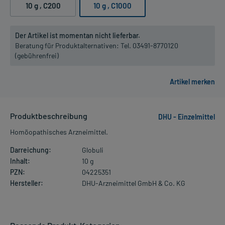
10 g
, C200
10 g
, C1000
Der Artikel ist momentan nicht lieferbar.
Beratung für Produktalternativen:
Tel. 03491-8770120
(gebührenfrei)
Produktbeschreibung
DHU - Einzelmittel
Homöopathisches Arzneimittel.
Darreichung:
Globuli
Inhalt:
10 g
PZN:
04225351
Hersteller:
DHU-Arzneimittel GmbH & Co. KG