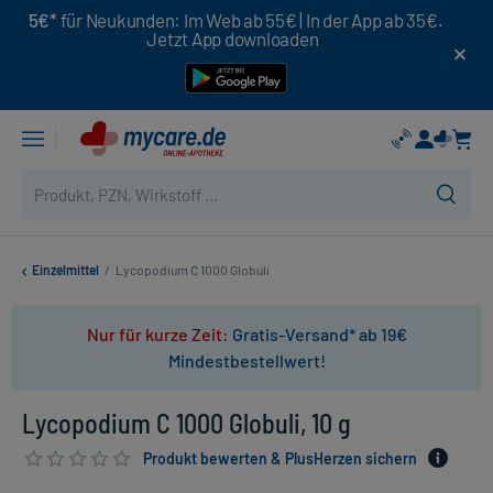
5€*
für Neukunden: Im Web ab 55€ | In der App ab 35€.
Jetzt App downloaden
Einzelmittel
/
Lycopodium C 1000 Globuli
Nur für kurze Zeit:
Gratis-Versand* ab 19€
Mindestbestellwert!
Lycopodium C 1000 Globuli, 10 g
Produkt bewerten & PlusHerzen sichern