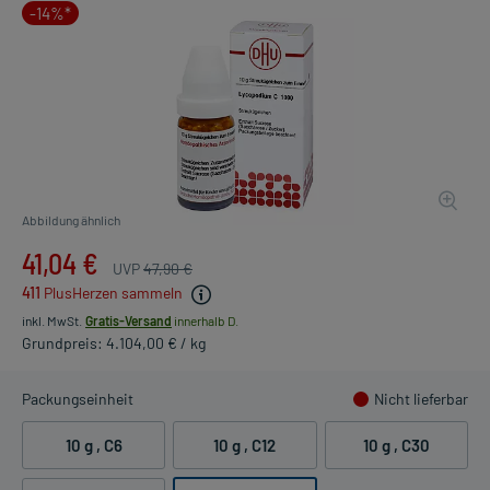
-14%*
Abbildung ähnlich
41,04 €
UVP
47,90 €
411
PlusHerzen sammeln
inkl. MwSt.
Gratis-Versand
innerhalb D.
Grundpreis: 4.104,00 € / kg
Packungseinheit
Nicht lieferbar
10 g
, C6
10 g
, C12
10 g
, C30