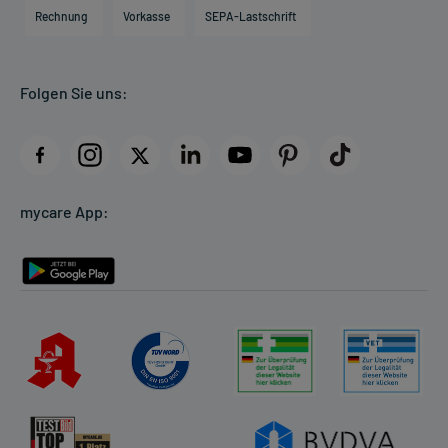
Engagement
Direktabrechnung PKV
Rechnung
Vorkasse
SEPA-Lastschrift
Partner
Apotheke vor Ort
Kundenbewertungen
Folgen Sie uns:
AGB
Impressum
Datenschutz
Cookie-Einstellungen
mycare App:
Rückgabe/Widerruf
Barrierefreiheitserklärung