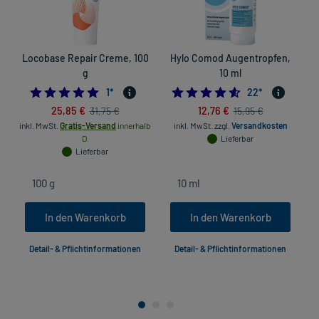
Locobase Repair Creme, 100
Hylo Comod Augentropfen,
g
10 ml
5.0
4.5909090909090
1
*
22
*
25,85 €
12,76 €
31,75 €
15,95 €
inkl. MwSt.
Gratis-Versand
innerhalb
inkl. MwSt.
zzgl.
Versandkosten
D.
Lieferbar
Lieferbar
In den Warenkorb
In den Warenkorb
Detail- & Pflichtinformationen
Detail- & Pflichtinformationen