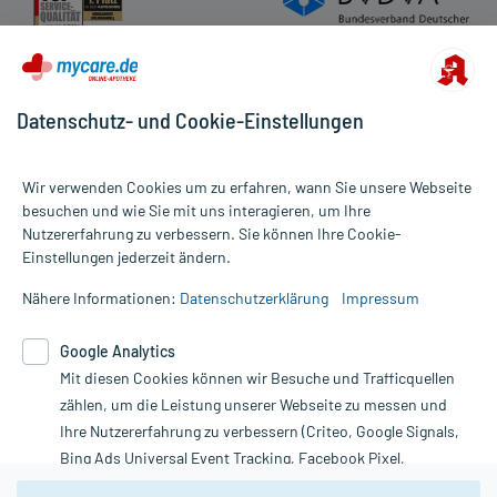
Datenschutz- und Cookie-Einstellungen
Wir verwenden Cookies um zu erfahren, wann Sie unsere Webseite
besuchen und wie Sie mit uns interagieren, um Ihre
Nutzererfahrung zu verbessern. Sie können Ihre Cookie-
Alle Preise gelten inkl. MwSt., ggf. zzgl. Versandkosten
Einstellungen jederzeit ändern.
Informationen auf dieser Website werden ausschließlich für
informative Zwecke zur Verfügung gestellt. Sie ersetzen keinesfalls
Nähere Informationen:
Datenschutzerklärung
Impressum
die Untersuchung und Behandlung durch einen Arzt. Bitte
beachten Sie, dass hierdurch weder Diagnosen gestellt noch
Google Analytics
Therapien eingeleitet werden können. | Diese Webseite benutzt
Mit diesen Cookies können wir Besuche und Trafficquellen
Google Analytics. Lesen Sie bitte dazu die wichtigen Hinweise in
unserer Datenschutzerklärung. Für den Widerruf einer Bestellung
zählen, um die Leistung unserer Webseite zu messen und
nutzen Sie das Formular:
Ihre Nutzererfahrung zu verbessern (Criteo, Google Signals,
Bing Ads Universal Event Tracking, Facebook Pixel,
Vertrag widerrufen
Youtube-Social Plugin).