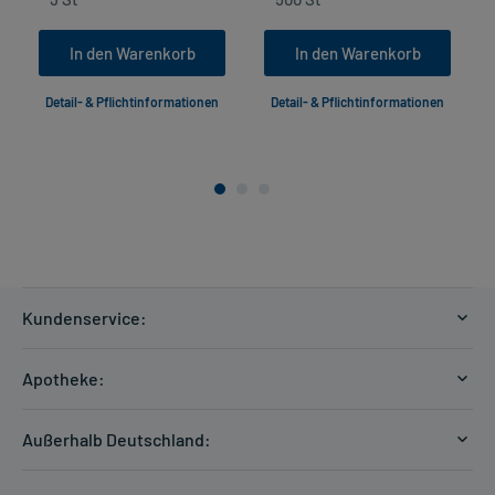
In den Warenkorb
In den Warenkorb
Detail- & Pflichtinformationen
Detail- & Pflichtinformationen
Kundenservice:
Versandkosten
Apotheke:
Zahlungsarten
Ratgeber
Kontakt
Außerhalb Deutschland:
E-Rezept
FAQ
Versandkosten Schweiz
Papierrezept einlösen
Hilfe