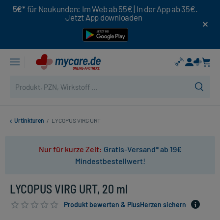
5€*
für Neukunden: Im Web ab 55€ | In der App ab 35€.
Jetzt App downloaden
Urtinkturen
/
LYCOPUS VIRG URT
Nur für kurze Zeit:
Gratis-Versand* ab 19€
Mindestbestellwert!
LYCOPUS VIRG URT, 20 ml
Produkt bewerten & PlusHerzen sichern