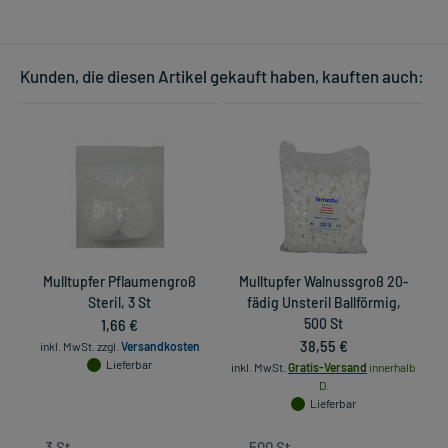
Kunden, die diesen Artikel gekauft haben, kauften auch:
Mulltupfer Pflaumengroß
Mulltupfer Walnussgroß 20-
Steril, 3 St
fädig Unsteril Ballförmig,
1,66 €
500 St
38,55 €
inkl. MwSt.
zzgl.
Versandkosten
Lieferbar
inkl. MwSt.
Gratis-Versand
innerhalb
D.
Lieferbar