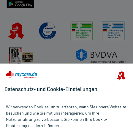
Datenschutz- und Cookie-Einstellungen
Wir verwenden Cookies um zu erfahren, wann Sie unsere Webseite
besuchen und wie Sie mit uns interagieren, um Ihre
Nutzererfahrung zu verbessern. Sie können Ihre Cookie-
Alle Preise gelten inkl. MwSt., ggf. zzgl. Versandkosten
Einstellungen jederzeit ändern.
Informationen auf dieser Website werden ausschließlich für
informative Zwecke zur Verfügung gestellt. Sie ersetzen keinesfalls