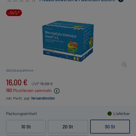
-14%*
Abbildung ähnlich
16,00 €
UVP
18,68 €
160
PlusHerzen sammeln
inkl. MwSt.
zzgl.
Versandkosten
Packungseinheit
Lieferbar
10 St
20 St
30 St