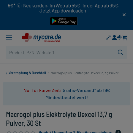
5€*
für Neukunden: Im Web ab 55€ | In der App ab 35€.
Jetzt App downloaden
Verstopfung & Durchfall
/
Macrogol plus Elektrolyte Dexcel 13,7 g Pulver
Nur für kurze Zeit:
Gratis-Versand* ab 19€
Mindestbestellwert!
Macrogol plus Elektrolyte Dexcel 13,7 g
Pulver, 30 St
Produkt bewerten & PlusHerzen sichern