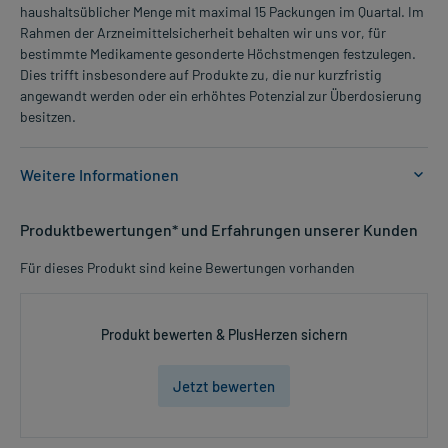
haushaltsüblicher Menge mit maximal 15 Packungen im Quartal. Im
Rahmen der Arzneimittelsicherheit behalten wir uns vor, für
bestimmte Medikamente gesonderte Höchstmengen festzulegen.
Dies trifft insbesondere auf Produkte zu, die nur kurzfristig
angewandt werden oder ein erhöhtes Potenzial zur Überdosierung
besitzen.
Weitere Informationen
Anwendungsgebiete:
Produktbewertungen* und Erfahrungen unserer Kunden
- Verstopfung, wenn sie chronisch ist
Für dieses Produkt sind keine Bewertungen vorhanden
Dosierung und Anwendungshinweise:
Jugendliche ab 12 Jahren und Erwachsene
1 Beutel
Produkt bewerten & PlusHerzen sichern
1-3 mal täglich
unabhängig von der Mahlzeit
Jetzt bewerten
Die Gesamtdosis sollte nicht ohne Rücksprache mit einem Arzt
oder Apotheker überschritten werden.