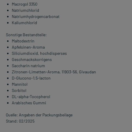
Macrogol 3350
Natriumchlorid
Natriumhydrogencarbonat
Kaliumchlorid
Sonstige Bestandteile:
Maltodextrin
Apfelsinen-Aroma
Siliciumdioxid, hochdisperses
Geschmackskorrigens
Saccharin natrium
Zitronen-Limetten-Aroma, 11903-56, Givaudan
D-Glucono-1,5-lacton
Mannitol
Sorbitol
DL-alpha-Tocopherol
Arabisches Gummi
Quelle: Angaben der Packungsbeilage
Stand: 02/2025