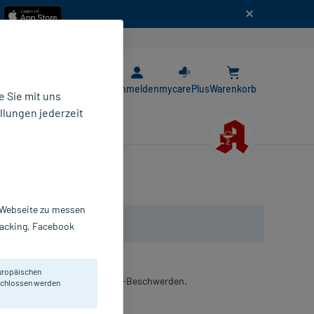
n
E-Rezept App
Anmelden
mycarePlus
Warenkorb
 Sie mit uns
llungen jederzeit
r Webseite zu messen
Tracking, Facebook
uropäischen
r Besserung von Magen-Darm-Beschwerden.
eschlossen werden
opfen