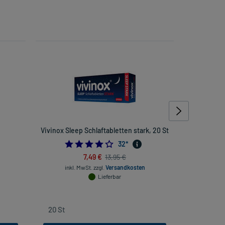
Vivinox Sleep Schlaftabletten stark, 20 St
Faktu lind
3.78125
32
*
7,49 €
13,95 €
inkl. MwSt.
zzgl.
Versandkosten
inkl
Lieferbar