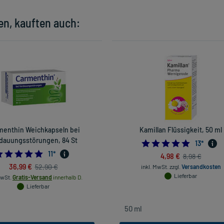
en, kauften auch:
menthin Weichkapseln bei
Kamillan Flüssigkeit, 50 ml
dauungsstörungen, 84 St
5.0
13
*
4.7272727272727275
11
*
4,98 €
8,98 €
36,99 €
52,90 €
inkl. MwSt.
zzgl.
Versandkosten
Lieferbar
MwSt.
Gratis-Versand
innerhalb D.
Lieferbar