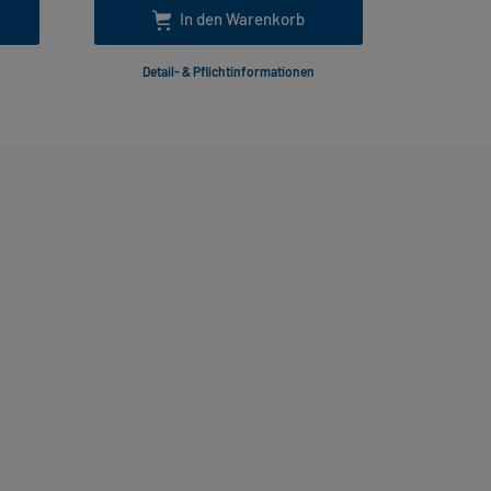
In den Warenkorb
Detail- & Pflichtinformationen
Deta