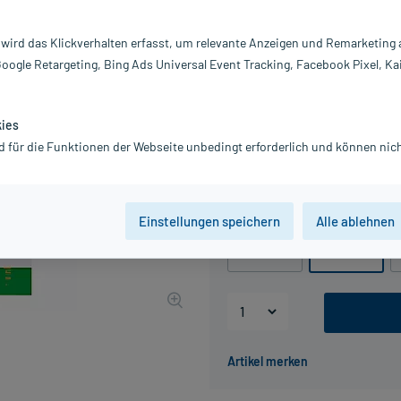
Inhalt:
50
PZN:
0
 wird das Klickverhalten erfasst, um relevante Anzeigen und Remarketing
Hersteller:
S
Google Retargeting, Bing Ads Universal Event Tracking, Facebook Pixel, Ka
Information:
14,24 €
143
PlusHerzen s
kies
d für die Funktionen der Webseite unbedingt erforderlich und können nich
inkl. MwSt.
zzgl.
Versandkosten
Grundpreis: 284,80 € / l
Packungseinheit
Einstellungen speichern
Alle ablehnen
20 ml
50 ml