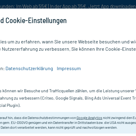
unden: Im Web ab 55€ | In der App ab 35€. Jetzt App downloade
d Cookie-Einstellungen
es um zu erfahren, wann Sie unsere Webseite besuchen und wie
e Nutzererfahrung zu verbessern. Sie können Ihre Cookie-Einste
nlösen
Rezeptur
Aktion %
en:
Datenschutzerklärung
Impressum
 Darm Homöopathie
/
Magen Darm Entoxin N Tropfen
s können wir Besuche und Trafficquellen zählen, um die Leistung unsere
Nur für kurze Zeit:
Gratis-Versand* ab 19€ Mindestbestellwert!
fahrung zu verbessern (Criteo, Google Signals, Bing Ads Universal Event 
ial Plugin).
n, 50 ml
arauf hin, dass die Datenschutzbestimmungen von
Google Analytics
nicht zwingend den E
Homöopathisches Arzneimittel zu
n gem. EU-DSGVO genügen und ein Datentransfer in Drittstaaten bzw. die USA nicht ausg
 Daten dort verarbeitet werden, kann nicht geprüft und nachvollzogen werden.
Darreichung:
Tr