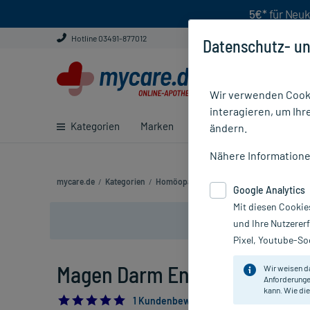
5€*
für Neuk
Hotline 03491-877012
Datenschutz- un
Wir verwenden Cooki
interagieren, um Ihr
Kategorien
Marken
Ratgeber
E-Rezept ei
ändern.
Nähere Information
mycare.de
/
Kategorien
/
Homöopathie
/
Komplexmittel
/
Magen &
Google Analytics
Mit diesen Cookie
und Ihre Nutzerer
Pixel, Youtube-Soc
Magen Darm Entoxin N Tropfe
Wir weisen d
Anforderunge
kann. Wie die
5.0
1 Kundenbewertung*