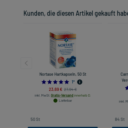
Kunden, die diesen Artikel gekauft hab
Nortase Hartkapseln, 50 St
Car
Ver
5.0
1
*
23,69 €
27,94 €
inkl. MwSt.
Gratis-Versand
innerhalb D.
Lieferbar
inkl. 