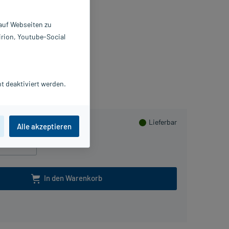
 ml
6184627
 auf Webseiten zu
penglersan GmbH
irion, Youtube-Social
Packungsbeilage als PDF
ammeln
t deaktiviert werden.
Lieferbar
Alle akzeptieren
100 ml
In den Warenkorb