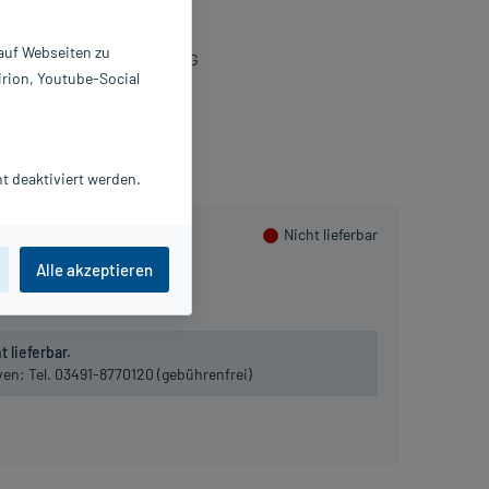
0 St
6963343
 auf Webseiten zu
örwag Pharma GmbH & Co. KG
irion, Youtube-Social
Beipackzettel als PDF
lusHerzen sammeln
t deaktiviert werden.
Nicht lieferbar
Alle akzeptieren
200 St
 lieferbar.
iven:
Tel. 03491-8770120 (gebührenfrei)