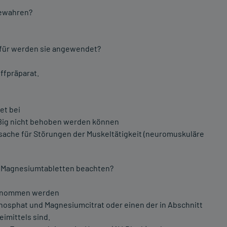
bewahren?
ofür werden sie angewendet?
ffpräparat.
et bei
ig nicht behoben werden können
che für Störungen der Muskeltätigkeit (neuromuskuläre
N Magnesiumtabletten beachten?
genommen werden
osphat und Magnesiumcitrat oder einen der in Abschnitt
imittels sind.