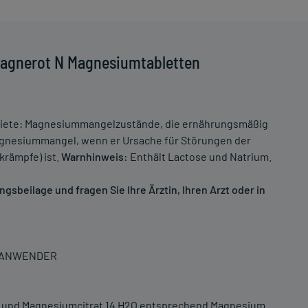
Magnerot N Magnesiumtabletten
iete: Magnesiummangelzustände, die ernährungsmäßig
nesiummangel, wenn er Ursache für Störungen der
rämpfe) ist.
Warnhinweis:
Enthält Lactose und Natrium.
sbeilage und fragen Sie Ihre Ärztin, Ihren Arzt oder in
N ANWENDER
 und Magnesiumcitrat 14 H2O entsprechend Magnesium