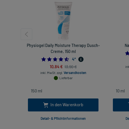
Physiogel Daily Moisture Therapy Dusch-
Na
Creme, 150 ml
4.5
4
*
10,84 €
13,90 €
in
inkl. MwSt.
zzgl.
Versandkosten
Lieferbar
In den Warenkorb
Detail- & Pflichtinformationen
De