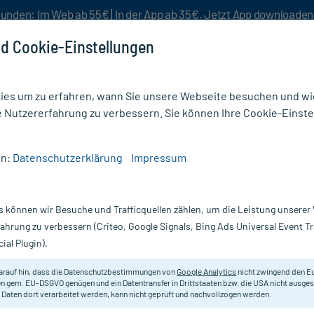
unden: Im Web ab 55€ | In der App ab 35€. Jetzt App downloade
d Cookie-Einstellungen
es um zu erfahren, wann Sie unsere Webseite besuchen und wie
e Nutzererfahrung zu verbessern. Sie können Ihre Cookie-Einste
nlösen
Rezeptur
Aktion %
en:
Datenschutzerklärung
Impressum
pfe (Muskelrelaxans) rezeptfrei
/
Magnerot N Magnesiumtabletten
s können wir Besuche und Trafficquellen zählen, um die Leistung unsere
Nur für kurze Zeit:
Gratis-Versand* ab 19€ Mindestbestellwert!
fahrung zu verbessern (Criteo, Google Signals, Bing Ads Universal Event 
ial Plugin).
en, 100 St
arauf hin, dass die Datenschutzbestimmungen von
Google Analytics
nicht zwingend den E
Mineralstoffpräparat zur Anwend
n gem. EU-DSGVO genügen und ein Datentransfer in Drittstaaten bzw. die USA nicht ausg
 Daten dort verarbeitet werden, kann nicht geprüft und nachvollzogen werden.
Darreichung:
Ta