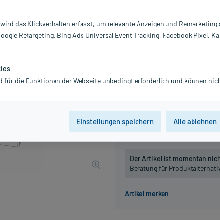
Inhalt:
10
PZN:
0
 wird das Klickverhalten erfasst, um relevante Anzeigen und Remarketing
Hersteller:
W
Google Retargeting, Bing Ads Universal Event Tracking, Facebook Pixel, Ka
Information:
10,30 €
UVP
13,40 €
103
P
kies
d für die Funktionen der Webseite unbedingt erforderlich und können nich
inkl. MwSt.
zzgl.
Versandkosten
Packungseinheit
Einstellungen speichern
Alle ablehnen
50 St
100 St
Der Artikel ist momentan nicht
Beratung für Produktalternat