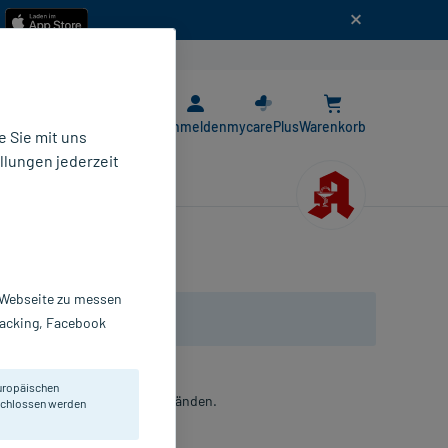
n
E-Rezept App
Anmelden
mycarePlus
Warenkorb
 Sie mit uns
llungen jederzeit
r Webseite zu messen
Tracking, Facebook
uropäischen
ung bei Magnesiummangelzuständen.
eschlossen werden
bletten