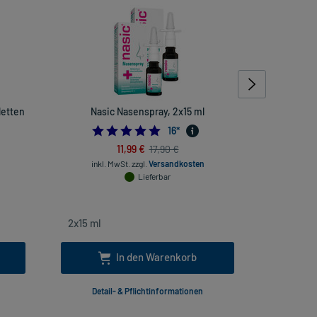
letten
Nasic Nasenspray, 2x15 ml
Magnerot
4.875
16
*
7272727275
11,99 €
17,90 €
inkl. MwSt.
zzgl.
Versandkosten
inkl
Lieferbar
In den Warenkorb
Detail- & Pflichtinformationen
Deta