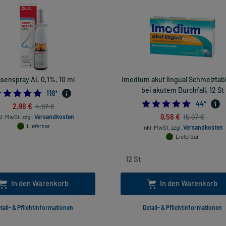
senspray AL 0,1%, 10 ml
Imodium akut lingual Schmelztab
bei akutem Durchfall, 12 St
4.879310344827586
116
*
4.727272
44
*
2,98 €
4,97 €
9,58 €
15,97 €
kl. MwSt.
zzgl.
Versandkosten
Lieferbar
inkl. MwSt.
zzgl.
Versandkosten
Lieferbar
In den Warenkorb
In den Warenkorb
tail- & Pflichtinformationen
Detail- & Pflichtinformationen