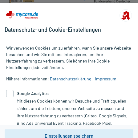
unterstützt.
Wichtige Hinweise:
Datenschutz- und Cookie-Einstellungen
Aufbewahrung:
Wir verwenden Cookies um zu erfahren, wann Sie unsere Webseite
Aufbewahrung
besuchen und wie Sie mit uns interagieren, um Ihre
Nutzererfahrung zu verbessern. Sie können Ihre Cookie-
Alle Preise gelten inkl. MwSt., ggf. zzgl. Versandkosten
Das Arzneimittel muss im Dunkeln (z.B. im Umkarton) aufbewahrt
Einstellungen jederzeit ändern.
Informationen auf dieser Website werden ausschließlich für
werden.
informative Zwecke zur Verfügung gestellt. Sie ersetzen keinesfalls
Nähere Informationen:
Datenschutzerklärung
Impressum
die Untersuchung und Behandlung durch einen Arzt. Bitte
beachten Sie, dass hierdurch weder Diagnosen gestellt noch
Handelsformen:
Google Analytics
Therapien eingeleitet werden können. | Diese Webseite benutzt
Anbieter: VERLA, Tutzing, www.verla.de Bearbeitungsstand:
Mit diesen Cookies können wir Besuche und Trafficquellen
Google Analytics. Lesen Sie bitte dazu die wichtigen Hinweise in
30.08.2018
unserer Datenschutzerklärung. Für den Widerruf einer Bestellung
zählen, um die Leistung unserer Webseite zu messen und
nutzen Sie das Formular:
Ihre Nutzererfahrung zu verbessern (Criteo, Google Signals,
Bing Ads Universal Event Tracking, Facebook Pixel,
Vertrag widerrufen
Youtube-Social Plugin).
Einstellungen speichern