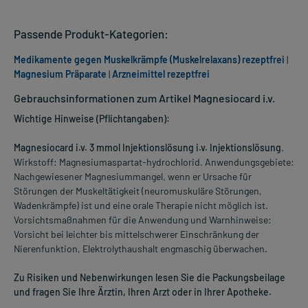
Passende Produkt-Kategorien:
Medikamente gegen Muskelkrämpfe (Muskelrelaxans) rezeptfrei
|
Magnesium Präparate
|
Arzneimittel rezeptfrei
Gebrauchsinformationen zum Artikel Magnesiocard i.v.
Wichtige Hinweise (Pflichtangaben):
Magnesiocard i.v. 3 mmol Injektionslösung i.v. Injektionslösung
.
Wirkstoff: Magnesiumaspartat-hydrochlorid. Anwendungsgebiete:
Nachgewiesener Magnesiummangel, wenn er Ursache für
Störungen der Muskeltätigkeit (neuromuskuläre Störungen,
Wadenkrämpfe) ist und eine orale Therapie nicht möglich ist.
Vorsichtsmaßnahmen für die Anwendung und Warnhinweise:
Vorsicht bei leichter bis mittelschwerer Einschränkung der
Nierenfunktion, Elektrolythaushalt engmaschig überwachen.
Zu Risiken und Nebenwirkungen lesen Sie die Packungsbeilage
und fragen Sie Ihre Ärztin, Ihren Arzt oder in Ihrer Apotheke.