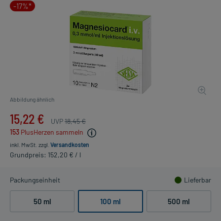
-17%*
Abbildung ähnlich
15,22 €
UVP
18,45 €
153
PlusHerzen sammeln
inkl. MwSt.
zzgl.
Versandkosten
Grundpreis: 152,20 € / l
Packungseinheit
Lieferbar
50 ml
100 ml
500 ml