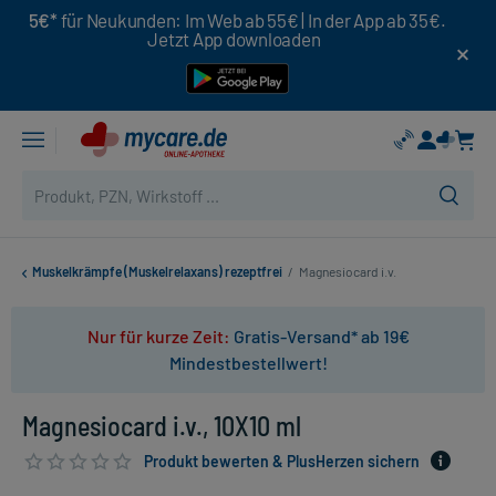
5€*
für Neukunden: Im Web ab 55€ | In der App ab 35€.
Jetzt App downloaden
Muskelkrämpfe (Muskelrelaxans) rezeptfrei
/
Magnesiocard i.v.
Nur für kurze Zeit:
Gratis-Versand* ab 19€
Mindestbestellwert!
Magnesiocard i.v., 10X10 ml
Produkt bewerten & PlusHerzen sichern