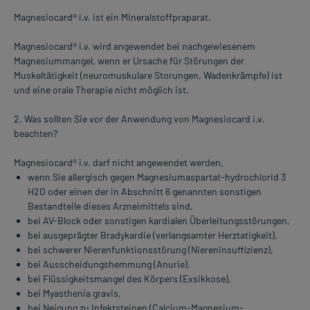
Magnesiocard® i.v. ist ein Mineralstoffpraparat.
Magnesiocard® i.v. wird angewendet bei nachgewiesenem
Magnesiummangel, wenn er Ursache für Störungen der
Muskeltätigkeit (neuromuskulare Storungen, Wadenkrämpfe) ist
und eine orale Therapie nicht möglich ist.
2. Was sollten Sie vor der Anwendung von Magnesiocard i.v.
beachten?
Magnesiocard® i.v. darf nicht angewendet werden,
wenn Sie allergisch gegen Magnesiumaspartat-hydrochlorid 3
H2O oder einen der in Abschnitt 6 genannten sonstigen
Bestandteile dieses Arzneimittels sind,
bei AV-Block oder sonstigen kardialen Überleitungsstörungen,
bei ausgeprägter Bradykardie (verlangsamter Herztatigkeit),
bei schwerer Nierenfunktionsstörung (Niereninsuffizienz),
bei Ausscheidungshemmung (Anurie),
bei Flüssigkeitsmangel des Körpers (Exsikkose),
bei Myasthenia gravis,
bei Neigung zu Infektsteinen (Calcium-Magnesium-