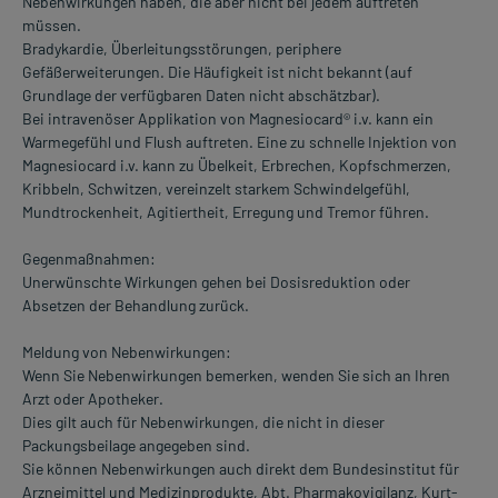
Nebenwirkungen haben, die aber nicht bei jedem auftreten
müssen.
Bradykardie, Überleitungsstörungen, periphere
Gefäßerweiterungen. Die Häufigkeit ist nicht bekannt (auf
Grundlage der verfügbaren Daten nicht abschätzbar).
Bei intravenöser Applikation von Magnesiocard® i.v. kann ein
Warmegefühl und Flush auftreten. Eine zu schnelle Injektion von
Magnesiocard i.v. kann zu Übelkeit, Erbrechen, Kopfschmerzen,
Kribbeln, Schwitzen, vereinzelt starkem Schwindelgefühl,
Mundtrockenheit, Agitiertheit, Erregung und Tremor führen.
Gegenmaßnahmen:
Unerwünschte Wirkungen gehen bei Dosisreduktion oder
Absetzen der Behandlung zurück.
Meldung von Nebenwirkungen:
Wenn Sie Nebenwirkungen bemerken, wenden Sie sich an Ihren
Arzt oder Apotheker.
Dies gilt auch für Nebenwirkungen, die nicht in dieser
Packungsbeilage angegeben sind.
Sie können Nebenwirkungen auch direkt dem Bundesinstitut für
Arzneimittel und Medizinprodukte, Abt. Pharmakovigilanz, Kurt-