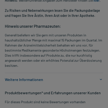
Hinweis:
Weiterführende Angaben zum Hersteller finden Sie
hier
.
Zu Risiken und Nebenwirkungen lesen Sie die Packungsbeilage
und fragen Sie Ihre Ärztin, Ihren Arzt oder in Ihrer Apotheke.
Hinweis unserer Pharmazeuten:
Generell beliefern wir Sie gern mit unseren Produkten in
haushaltsüblicher Menge mit maximal 15 Packungen im Quartal. Im
Rahmen der Arzneimittelsicherheit behalten wir uns vor, für
bestimmte Medikamente gesonderte Höchstmengen festzulegen.
Dies trifft insbesondere auf Produkte zu, die nur kurzfristig
angewandt werden oder ein erhöhtes Potenzial zur Überdosierung
besitzen.
Weitere Informationen
Anwendungsgebiete:
Produktbewertungen* und Erfahrungen unserer Kunden
- Neuromuskulären Störungen durch Magnesiummangel
- Neuromuskuläre Störungen durch Magnesiummangel
Für dieses Produkt sind keine Bewertungen vorhanden