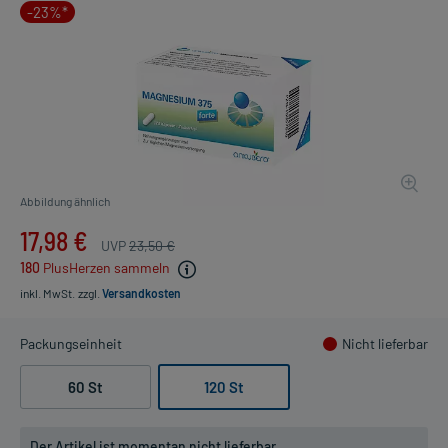
-23%*
Abbildung ähnlich
17,98 €
UVP
23,50 €
180
PlusHerzen sammeln
inkl. MwSt.
zzgl.
Versandkosten
Packungseinheit
Nicht lieferbar
60 St
120 St
Der Artikel ist momentan nicht lieferbar.