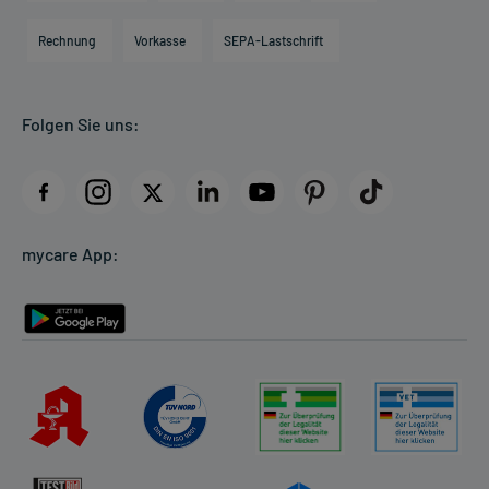
Hilfsmittelbox
Engagement
Direktabrechnung PKV
Rechnung
Vorkasse
SEPA-Lastschrift
Partner
Apotheke vor Ort
Kundenbewertungen
Folgen Sie uns:
AGB
Impressum
Datenschutz
Cookie-Einstellungen
mycare App:
Rückgabe/Widerruf
Barrierefreiheitserklärung