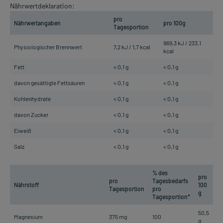
Nährwertdeklaration:
pro
Nährwertangaben
pro 100g
Tagesportion
969,3 kJ / 233,1
Physiologischer Brennwert
7,2 kJ / 1,7 kcal
kcal
Fett
< 0,1 g
< 0,1 g
davon gesättigte Fettsäuren
< 0,1 g
< 0,1 g
Kohlenhydrate
< 0,1 g
< 0,1 g
davon Zucker
< 0,1 g
< 0,1 g
Eiweiß
< 0,1 g
< 0,1 g
Salz
< 0,1 g
< 0,1 g
% des
pro
pro
Tagesbedarfs
Nährstoff
100
Tagesportion
pro
g
Tagesportion*
50,5
Magnesium
375 mg
100
g