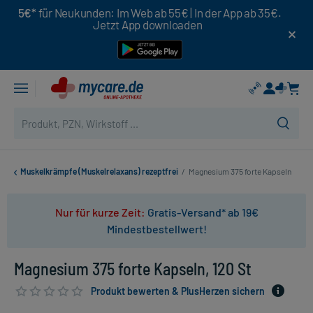
5€*
für Neukunden: Im Web ab 55€ | In der App ab 35€.
Jetzt App downloaden
Muskelkrämpfe (Muskelrelaxans) rezeptfrei
/
Magnesium 375 forte Kapseln
Nur für kurze Zeit:
Gratis-Versand* ab 19€
Mindestbestellwert!
Magnesium 375 forte Kapseln, 120 St
Produkt bewerten & PlusHerzen sichern