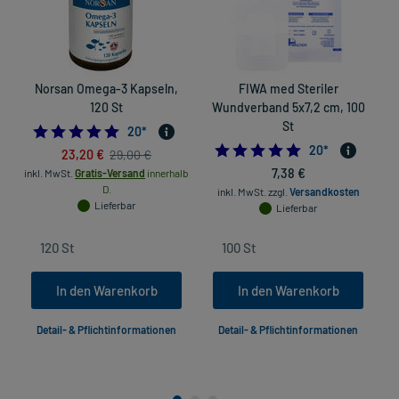
Norsan Omega-3 Kapseln,
FIWA med Steriler
K
120 St
Wundverband 5x7,2 cm, 100
St
5.0
20
*
4.75
20
*
23,20 €
29,00 €
7,38 €
inkl. MwSt.
Gratis-Versand
innerhalb
D.
inkl. MwSt.
zzgl.
Versandkosten
Lieferbar
Lieferbar
In den Warenkorb
In den Warenkorb
Detail- & Pflichtinformationen
Detail- & Pflichtinformationen