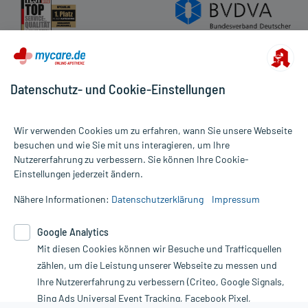
Datenschutz- und Cookie-Einstellungen
Wir verwenden Cookies um zu erfahren, wann Sie unsere Webseite
besuchen und wie Sie mit uns interagieren, um Ihre
Nutzererfahrung zu verbessern. Sie können Ihre Cookie-
Alle Preise gelten inkl. MwSt., ggf. zzgl. Versandkosten
Einstellungen jederzeit ändern.
Informationen auf dieser Website werden ausschließlich für
informative Zwecke zur Verfügung gestellt. Sie ersetzen keinesfalls
Nähere Informationen:
Datenschutzerklärung
Impressum
die Untersuchung und Behandlung durch einen Arzt. Bitte
beachten Sie, dass hierdurch weder Diagnosen gestellt noch
Google Analytics
Therapien eingeleitet werden können. | Diese Webseite benutzt
Mit diesen Cookies können wir Besuche und Trafficquellen
Google Analytics. Lesen Sie bitte dazu die wichtigen Hinweise in
unserer Datenschutzerklärung. Für den Widerruf einer Bestellung
zählen, um die Leistung unserer Webseite zu messen und
nutzen Sie das Formular:
Ihre Nutzererfahrung zu verbessern (Criteo, Google Signals,
Bing Ads Universal Event Tracking, Facebook Pixel,