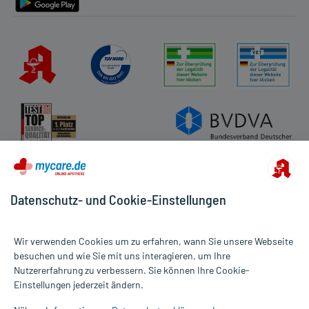
Datenschutz- und Cookie-Einstellungen
Wir verwenden Cookies um zu erfahren, wann Sie unsere Webseite
besuchen und wie Sie mit uns interagieren, um Ihre
Nutzererfahrung zu verbessern. Sie können Ihre Cookie-
Alle Preise gelten inkl. MwSt., ggf. zzgl. Versandkosten
Einstellungen jederzeit ändern.
Informationen auf dieser Website werden ausschließlich für
informative Zwecke zur Verfügung gestellt. Sie ersetzen keinesfalls