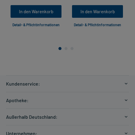
In den Warenkorb
In den Warenkorb
Detail- & Pflichtinformationen
Detail- & Pflichtinformationen
Kundenservice:
Versandkosten
Apotheke:
Zahlungsarten
Ratgeber
Kontakt
Außerhalb Deutschland:
E-Rezept
FAQ
Versandkosten Schweiz
Papierrezept einlösen
Hilfe
Unternehmen: