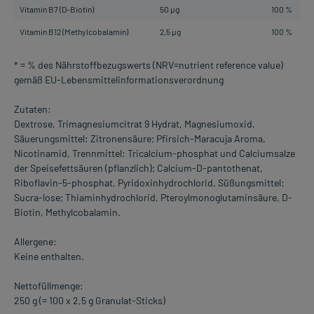
Vitamin B7 (D-Biotin)
50 µg
100 %
Vitamin B12 (Methylcobalamin)
2,5 µg
100 %
* = % des Nährstoffbezugswerts (NRV=nutrient reference value)
gemäß EU-Lebensmittelinformationsverordnung
Zutaten:
Dextrose, Trimagnesiumcitrat 9 Hydrat, Magnesiumoxid,
Säuerungsmittel: Zitronensäure; Pfirsich-Maracuja Aroma,
Nicotinamid, Trennmittel: Tricalcium-phosphat und Calciumsalze
der Speisefettsäuren (pflanzlich); Calcium-D-pantothenat,
Riboflavin-5-phosphat, Pyridoxinhydrochlorid, Süßungsmittel:
Sucra-lose; Thiaminhydrochlorid, Pteroylmonoglutaminsäure, D-
Biotin, Methylcobalamin.
Allergene:
Keine enthalten.
Nettofüllmenge:
250 g (= 100 x 2,5 g Granulat-Sticks)