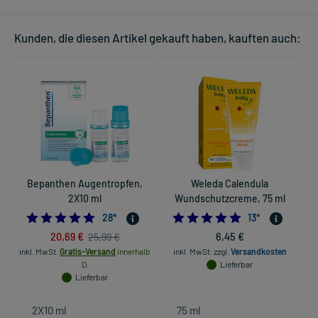
Kunden, die diesen Artikel gekauft haben, kauften auch:
Bepanthen Augentropfen,
Weleda Calendula
2X10 ml
Wundschutzcreme, 75 ml
5.0
4.923076923076
28
*
13
*
20,69 €
6,45 €
25,99 €
inkl. MwSt.
Gratis-Versand
innerhalb
inkl. MwSt.
zzgl.
Versandkosten
D.
Lieferbar
Lieferbar