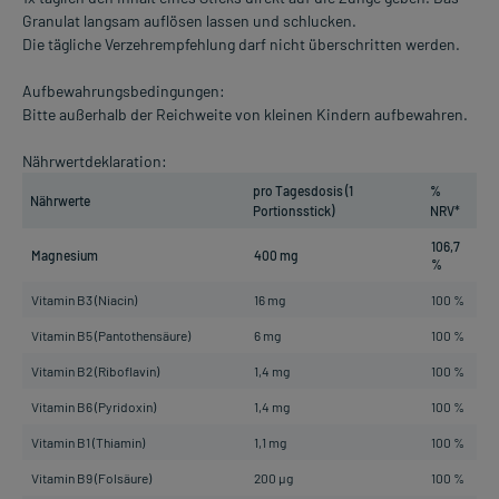
Granulat langsam auflösen lassen und schlucken.
Die tägliche Verzehrempfehlung darf nicht überschritten werden.
Aufbewahrungsbedingungen:
Bitte außerhalb der Reichweite von kleinen Kindern aufbewahren.
Nährwertdeklaration:
pro Tagesdosis (1
%
Nährwerte
Portionsstick)
NRV*
106,7
Magnesium
400 mg
%
Vitamin B3 (Niacin)
16 mg
100 %
Vitamin B5 (Pantothensäure)
6 mg
100 %
Vitamin B2 (Riboflavin)
1,4 mg
100 %
Vitamin B6 (Pyridoxin)
1,4 mg
100 %
Vitamin B1 (Thiamin)
1,1 mg
100 %
Vitamin B9 (Folsäure)
200 µg
100 %