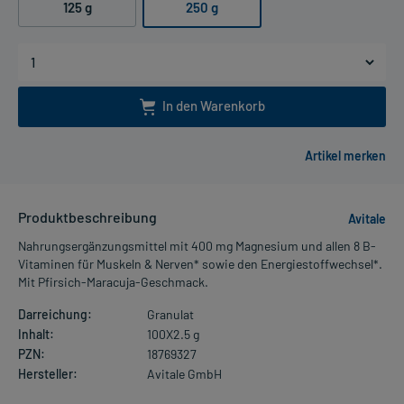
125 g
250 g
In den Warenkorb
Produktbeschreibung
Avitale
Nahrungsergänzungsmittel mit 400 mg Magnesium und allen 8 B-
Vitaminen für Muskeln & Nerven* sowie den Energiestoffwechsel*.
Mit Pfirsich-Maracuja-Geschmack.
Darreichung:
Granulat
Inhalt:
100X2.5 g
PZN:
18769327
Hersteller:
Avitale GmbH