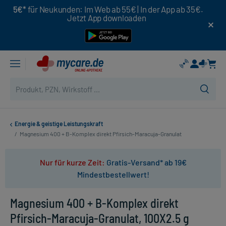
5€*
für Neukunden: Im Web ab 55€ | In der App ab 35€.
Jetzt App downloaden
Energie & geistige Leistungskraft
/
Magnesium 400 + B-Komplex direkt Pfirsich-Maracuja-Granulat
Nur für kurze Zeit:
Gratis-Versand* ab 19€
Mindestbestellwert!
Magnesium 400 + B-Komplex direkt
Pfirsich-Maracuja-Granulat, 100X2.5 g