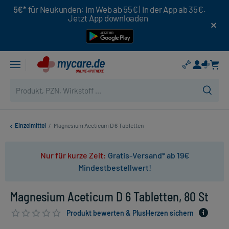
5€*
für Neukunden: Im Web ab 55€ | In der App ab 35€.
Jetzt App downloaden
Einzelmittel
/
Magnesium Aceticum D 6 Tabletten
Nur für kurze Zeit:
Gratis-Versand* ab 19€
Mindestbestellwert!
Magnesium Aceticum D 6 Tabletten, 80 St
Produkt bewerten & PlusHerzen sichern