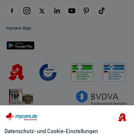
Impressum
Datenschutz
Cookie-Einstellungen
mycare App:
Rückgabe/Widerruf
Barrierefreiheitserklärung
Datenschutz- und Cookie-Einstellungen