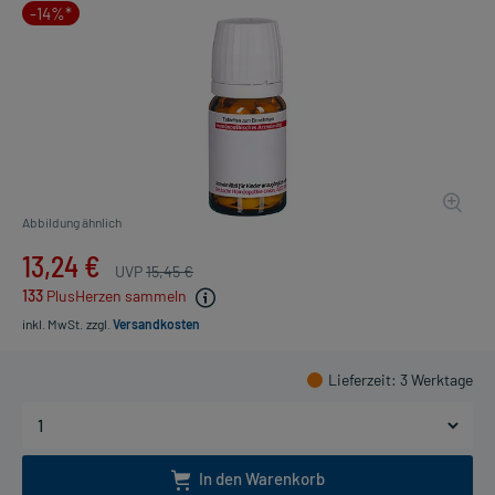
-14%*
Abbildung ähnlich
13,24 €
UVP
15,45 €
133
PlusHerzen sammeln
inkl. MwSt.
zzgl.
Versandkosten
Lieferzeit
: 3 Werktage
In den Warenkorb