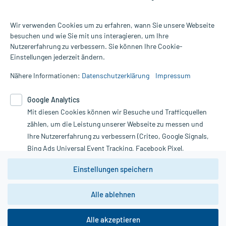
Wir verwenden Cookies um zu erfahren, wann Sie unsere Webseite
besuchen und wie Sie mit uns interagieren, um Ihre
Nutzererfahrung zu verbessern. Sie können Ihre Cookie-
Alle Preise gelten inkl. MwSt., ggf. zzgl. Versandkosten
Einstellungen jederzeit ändern.
Informationen auf dieser Website werden ausschließlich für
informative Zwecke zur Verfügung gestellt. Sie ersetzen keinesfalls
Nähere Informationen:
Datenschutzerklärung
Impressum
die Untersuchung und Behandlung durch einen Arzt. Bitte
beachten Sie, dass hierdurch weder Diagnosen gestellt noch
Google Analytics
Therapien eingeleitet werden können. | Diese Webseite benutzt
Mit diesen Cookies können wir Besuche und Trafficquellen
Google Analytics. Lesen Sie bitte dazu die wichtigen Hinweise in
unserer Datenschutzerklärung. Für den Widerruf einer Bestellung
zählen, um die Leistung unserer Webseite zu messen und
nutzen Sie das Formular:
Ihre Nutzererfahrung zu verbessern (Criteo, Google Signals,
Bing Ads Universal Event Tracking, Facebook Pixel,
Vertrag widerrufen
Youtube-Social Plugin).
Einstellungen speichern
Wir weisen darauf hin, dass die
Datenschutzbestimmungen von
Google Analytics
nicht
Alle ablehnen
*Hinweise zu unseren Aktionen und Bewertungen
zwingend den Europäischen Anforderungen gem. EU-
DSGVO genügen und ein Datentransfer in Drittstaaten bzw.
die USA nicht ausgeschlossen werden kann. Wie die
Alle akzeptieren
Daten dort verarbeitet werden, kann nicht geprüft und