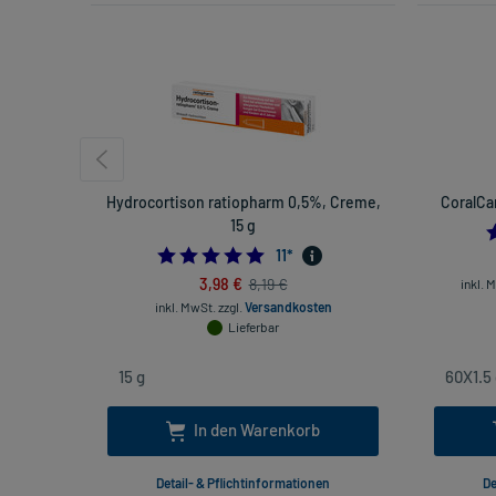
Hydrocortison ratiopharm 0,5%, Creme,
CoralCa
15 g
5.0
11
*
3,98 €
8,19 €
inkl. 
inkl. MwSt.
zzgl.
Versandkosten
Lieferbar
In den Warenkorb
Detail- & Pflichtinformationen
De