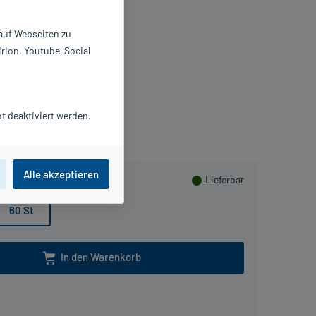
ausetabletten
 auf Webseiten zu
 St
irion, Youtube-Social
655178
LIUD Pharma GmbH
Beipackzettel als PDF
t deaktiviert werden.
lusHerzen sammeln
Alle akzeptieren
Lieferbar
60 St
In den Warenkorb