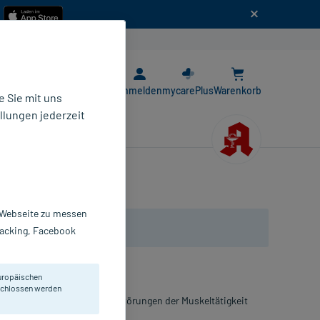
n
E-Rezept App
Anmelden
mycarePlus
Warenkorb
 Sie mit uns
llungen jederzeit
r Webseite zu messen
Tracking, Facebook
uropäischen
eschlossen werden
el, wenn er Ursache für Störungen der Muskeltätigkeit