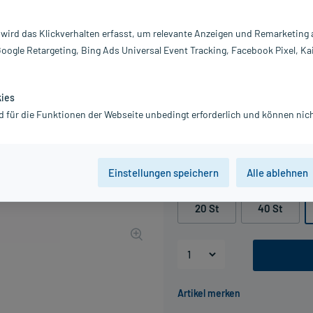
Darreichung:
Br
 wird das Klickverhalten erfasst, um relevante Anzeigen und Remarketing
Inhalt:
60
Google Retargeting, Bing Ads Universal Event Tracking, Facebook Pixel, Ka
PZN:
00
Hersteller:
A
Information:
kies
19,75 €
d für die Funktionen der Webseite unbedingt erforderlich und können nich
UVP
23,94 €
198
P
inkl. MwSt.
Gratis-Versand
innerhalb D.
Einstellungen speichern
Alle ablehnen
Packungseinheit
20 St
40 St