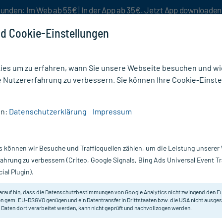
unden: Im Web ab 55€ | In der App ab 35€. Jetzt App downloade
d Cookie-Einstellungen
es um zu erfahren, wann Sie unsere Webseite besuchen und wie
e Nutzererfahrung zu verbessern. Sie können Ihre Cookie-Einste
nlösen
Rezeptur
Aktion %
en:
Datenschutzerklärung
Impressum
pfe (Muskelrelaxans) rezeptfrei
/
Magnesium AL 243 mg Brausetabletten
s können wir Besuche und Trafficquellen zählen, um die Leistung unsere
Nur für kurze Zeit:
Gratis-Versand* ab 19€ Mindestbestellwert!
fahrung zu verbessern (Criteo, Google Signals, Bing Ads Universal Event 
ial Plugin).
abletten, 60 St
ALIUD PHARMA
arauf hin, dass die Datenschutzbestimmungen von
Google Analytics
nicht zwingend den E
n gem. EU-DSGVO genügen und ein Datentransfer in Drittstaaten bzw. die USA nicht ausg
 Daten dort verarbeitet werden, kann nicht geprüft und nachvollzogen werden.
Bei nachgewiesenem Magnesiummang
ist.