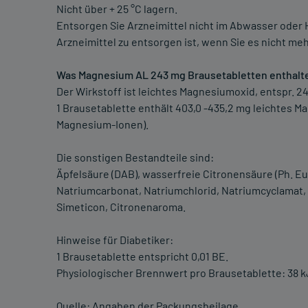
Nicht über + 25 °C lagern.
Entsorgen Sie Arzneimittel nicht im Abwasser oder H
Arzneimittel zu entsorgen ist, wenn Sie es nicht me
Was Magnesium AL 243 mg Brausetabletten enthalt
Der Wirkstoff ist leichtes Magnesiumoxid, entspr. 
1 Brausetablette enthält 403,0 -435,2 mg leichtes 
Magnesium-Ionen).
Die sonstigen Bestandteile sind:
Äpfelsäure (DAB), wasserfreie Citronensäure (Ph. Eur
Natriumcarbonat, Natriumchlorid, Natriumcyclamat,
Simeticon, Citronenaroma.
Hinweise für Diabetiker:
1 Brausetablette entspricht 0,01 BE.
Physiologischer Brennwert pro Brausetablette: 38 kJ 
Quelle: Angaben der Packungsbeilage