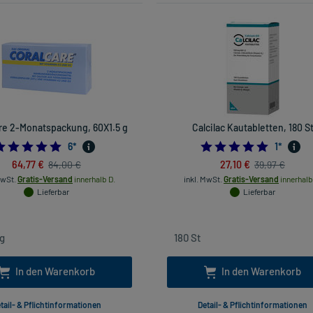
re 2-Monatspackung, 60X1.5 g
Calcilac Kautabletten, 180 S
5.0
5.0
6
*
1
*
64,77 €
27,10 €
84,00 €
39,97 €
MwSt.
Gratis-Versand
innerhalb D.
inkl. MwSt.
Gratis-Versand
innerhalb
Lieferbar
Lieferbar
In den Warenkorb
In den Warenkorb
tail- & Pflichtinformationen
Detail- & Pflichtinformationen