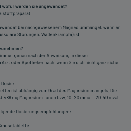
d wofür werden sie angewendet?
lstoffpräparat.
gewendet bei nachgewiesenem Magnesiummangel, wenn er
uskuläre Störungen, Wadenkrämpfe) ist.
inzunehmen?
immer genau nach der Anweisung in dieser
m Arzt oder Apotheker nach, wenn Sie sich nicht ganz sicher
e Dosis:
etten ist abhängig vom Grad des Magnesiummangels. Die
243-486 mg Magnesium-Ionen bzw. 10 -20 mmol = 20-40 mval
folgende Dosierungsempfehlungen:
Brausetablette