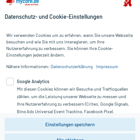
Datenschutz- und Cookie-Einstellungen
Wir verwenden Cookies um zu erfahren, wann Sie unsere Webseite
besuchen und wie Sie mit uns interagieren, um Ihre
Nutzererfahrung zu verbessern. Sie können Ihre Cookie-
Alle Preise gelten inkl. MwSt., ggf. zzgl. Versandkosten
Einstellungen jederzeit ändern.
Informationen auf dieser Website werden ausschließlich für
informative Zwecke zur Verfügung gestellt. Sie ersetzen keinesfalls
Nähere Informationen:
Datenschutzerklärung
Impressum
die Untersuchung und Behandlung durch einen Arzt. Bitte
beachten Sie, dass hierdurch weder Diagnosen gestellt noch
Google Analytics
Therapien eingeleitet werden können. | Diese Webseite benutzt
Mit diesen Cookies können wir Besuche und Trafficquellen
Google Analytics. Lesen Sie bitte dazu die wichtigen Hinweise in
unserer Datenschutzerklärung. Für den Widerruf einer Bestellung
zählen, um die Leistung unserer Webseite zu messen und
nutzen Sie das Formular:
Ihre Nutzererfahrung zu verbessern (Criteo, Google Signals,
Bing Ads Universal Event Tracking, Facebook Pixel,
Vertrag widerrufen
Youtube-Social Plugin).
Einstellungen speichern
Wir weisen darauf hin, dass die
Datenschutzbestimmungen von
Google Analytics
nicht
*Hinweise zu unseren Aktionen und Bewertungen