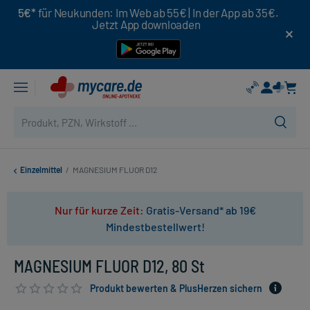
5€*
für Neukunden: Im Web ab 55€ | In der App ab 35€.
Jetzt App downloaden
Einzelmittel
/
MAGNESIUM FLUOR D12
Nur für kurze Zeit:
Gratis-Versand* ab 19€
Mindestbestellwert!
MAGNESIUM FLUOR D12, 80 St
Produkt bewerten & PlusHerzen sichern