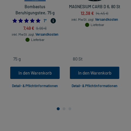
Bombastus
MAGNESIUM CARB D 6, 80 St
D
Beruhigungstee, 75 g
12,38 €
14,45 €
inkl. MwSt.
zzgl.
Versandkosten
5.0
1
*
Lieferbar
in
7,49 €
9,99 €
inkl. MwSt.
zzgl.
Versandkosten
Lieferbar
In den Warenkorb
In den Warenkorb
Detail- & Pflichtinformationen
Detail- & Pflichtinformationen