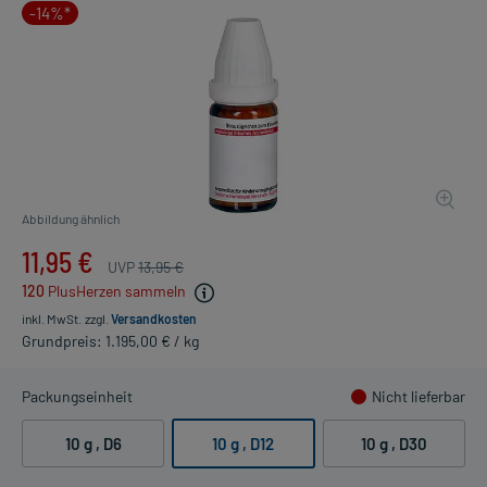
-14%*
Abbildung ähnlich
11,95 €
UVP
13,95 €
120
PlusHerzen sammeln
inkl. MwSt.
zzgl.
Versandkosten
Grundpreis: 1.195,00 € / kg
Packungseinheit
Nicht lieferbar
10 g
, D6
10 g
, D12
10 g
, D30