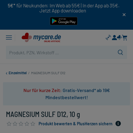
5€*
für Neukunden: Im Web ab 55€ | In der App ab 35€.
Jetzt App downloaden
Einzelmittel
/
MAGNESIUM SULF D12
Nur für kurze Zeit:
Gratis-Versand* ab 19€
Mindestbestellwert!
MAGNESIUM SULF D12, 10 g
Produkt bewerten & PlusHerzen sichern