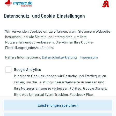
Datenschutz- und Cookie-Einstellungen
Wir verwenden Cookies um zu erfahren, wann Sie unsere Webseite
besuchen und wie Sie mit uns interagieren, um Ihre
Nutzererfahrung zu verbessern. Sie können Ihre Cookie-
Alle Preise gelten inkl. MwSt., ggf. zzgl. Versandkosten
Einstellungen jederzeit ändern.
Informationen auf dieser Website werden ausschließlich für
informative Zwecke zur Verfügung gestellt. Sie ersetzen keinesfalls
Nähere Informationen:
Datenschutzerklärung
Impressum
die Untersuchung und Behandlung durch einen Arzt. Bitte
beachten Sie, dass hierdurch weder Diagnosen gestellt noch
Google Analytics
Therapien eingeleitet werden können. | Diese Webseite benutzt
Mit diesen Cookies können wir Besuche und Trafficquellen
Google Analytics. Lesen Sie bitte dazu die wichtigen Hinweise in
unserer Datenschutzerklärung. Für den Widerruf einer Bestellung
zählen, um die Leistung unserer Webseite zu messen und
nutzen Sie das Formular:
Ihre Nutzererfahrung zu verbessern (Criteo, Google Signals,
Bing Ads Universal Event Tracking, Facebook Pixel,
Vertrag widerrufen
Youtube-Social Plugin).
Einstellungen speichern
Wir weisen darauf hin, dass die
Datenschutzbestimmungen von
Google Analytics
nicht