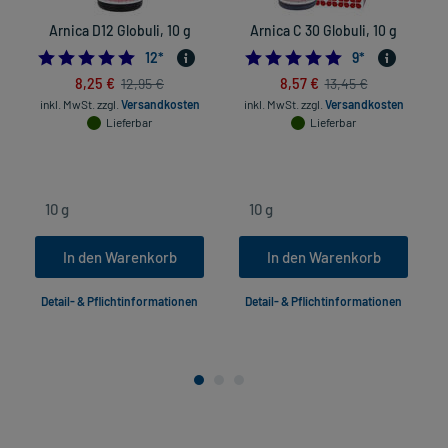
Arnica D12 Globuli, 10 g
Arnica C 30 Globuli, 10 g
5.0
4.8888888888888
12
*
9
*
8,25 €
8,57 €
12,95 €
13,45 €
inkl. MwSt.
zzgl.
Versandkosten
inkl. MwSt.
zzgl.
Versandkosten
Lieferbar
Lieferbar
In den Warenkorb
In den Warenkorb
Detail- & Pflichtinformationen
Detail- & Pflichtinformationen