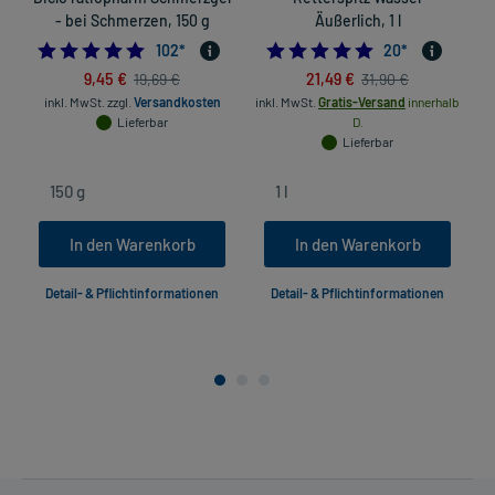
- bei Schmerzen, 150 g
Äußerlich, 1 l
4.862745098039215
5.0
102
*
20
*
9,45 €
21,49 €
19,69 €
31,90 €
inkl. MwSt.
zzgl.
Versandkosten
inkl. MwSt.
Gratis-Versand
innerhalb
in
Lieferbar
D.
Lieferbar
In den Warenkorb
In den Warenkorb
Detail- & Pflichtinformationen
Detail- & Pflichtinformationen