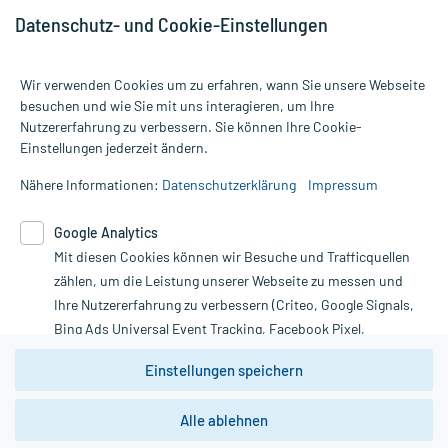
Datenschutz- und Cookie-Einstellungen
Wir verwenden Cookies um zu erfahren, wann Sie unsere Webseite
besuchen und wie Sie mit uns interagieren, um Ihre
Nutzererfahrung zu verbessern. Sie können Ihre Cookie-
Alle Preise gelten inkl. MwSt., ggf. zzgl. Versandkosten
Einstellungen jederzeit ändern.
Informationen auf dieser Website werden ausschließlich für
informative Zwecke zur Verfügung gestellt. Sie ersetzen keinesfalls
Nähere Informationen:
Datenschutzerklärung
Impressum
die Untersuchung und Behandlung durch einen Arzt. Bitte
beachten Sie, dass hierdurch weder Diagnosen gestellt noch
Google Analytics
Therapien eingeleitet werden können. | Diese Webseite benutzt
Mit diesen Cookies können wir Besuche und Trafficquellen
Google Analytics. Lesen Sie bitte dazu die wichtigen Hinweise in
unserer Datenschutzerklärung. Für den Widerruf einer Bestellung
zählen, um die Leistung unserer Webseite zu messen und
nutzen Sie das Formular:
Ihre Nutzererfahrung zu verbessern (Criteo, Google Signals,
Bing Ads Universal Event Tracking, Facebook Pixel,
Vertrag widerrufen
Youtube-Social Plugin).
Einstellungen speichern
Wir weisen darauf hin, dass die
Datenschutzbestimmungen von
Google Analytics
nicht
Alle ablehnen
*Hinweise zu unseren Aktionen und Bewertungen
zwingend den Europäischen Anforderungen gem. EU-
DSGVO genügen und ein Datentransfer in Drittstaaten bzw.