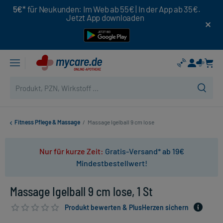
5€*
für Neukunden: Im Web ab 55€ | In der App ab 35€.
Jetzt App downloaden
Fitness Pflege & Massage
/
Massage Igelball 9 cm lose
Nur für kurze Zeit:
Gratis-Versand* ab 19€
Mindestbestellwert!
Massage Igelball 9 cm lose, 1 St
Produkt bewerten & PlusHerzen sichern