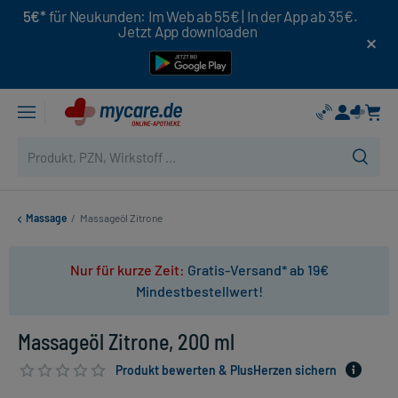
5€*
für Neukunden: Im Web ab 55€ | In der App ab 35€.
Jetzt App downloaden
Massage
/
Massageöl Zitrone
Nur für kurze Zeit:
Gratis-Versand* ab 19€
Mindestbestellwert!
Massageöl Zitrone, 200 ml
Produkt bewerten & PlusHerzen sichern