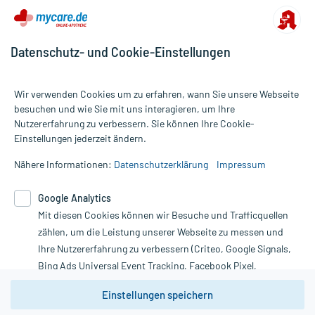
Datenschutz- und Cookie-Einstellungen
Wir verwenden Cookies um zu erfahren, wann Sie unsere Webseite
besuchen und wie Sie mit uns interagieren, um Ihre
Nutzererfahrung zu verbessern. Sie können Ihre Cookie-
Alle Preise gelten inkl. MwSt., ggf. zzgl. Versandkosten
Einstellungen jederzeit ändern.
Informationen auf dieser Website werden ausschließlich für
informative Zwecke zur Verfügung gestellt. Sie ersetzen keinesfalls
Nähere Informationen:
Datenschutzerklärung
Impressum
die Untersuchung und Behandlung durch einen Arzt. Bitte
beachten Sie, dass hierdurch weder Diagnosen gestellt noch
Google Analytics
Therapien eingeleitet werden können. | Diese Webseite benutzt
Mit diesen Cookies können wir Besuche und Trafficquellen
Google Analytics. Lesen Sie bitte dazu die wichtigen Hinweise in
unserer Datenschutzerklärung. Für den Widerruf einer Bestellung
zählen, um die Leistung unserer Webseite zu messen und
nutzen Sie das Formular:
Ihre Nutzererfahrung zu verbessern (Criteo, Google Signals,
Bing Ads Universal Event Tracking, Facebook Pixel,
Vertrag widerrufen
Youtube-Social Plugin).
Einstellungen speichern
Wir weisen darauf hin, dass die