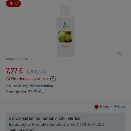
-15%*
Abbildung ähnlich
7,27 €
UVP
8,64 €
73
PlusHerzen sammeln
inkl. MwSt.
zzgl.
Versandkosten
Grundpreis: 36,35 € / l
Nicht lieferbar
Der Artikel ist momentan nicht lieferbar.
Beratung für Produktalternativen:
Tel. 03491-8770120
(gebührenfrei)