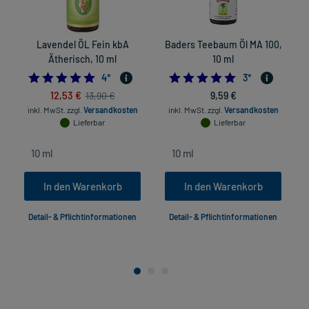
Lavendel ÖL Fein kbA
Baders Teebaum Öl MA 100,
Ätherisch, 10 ml
10 ml
5.0
5.0
4
*
3
*
12,53 €
9,59 €
13,90 €
inkl. MwSt.
zzgl.
Versandkosten
inkl. MwSt.
zzgl.
Versandkosten
Lieferbar
Lieferbar
In den Warenkorb
In den Warenkorb
Detail- & Pflichtinformationen
Detail- & Pflichtinformationen