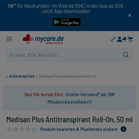
5€*
für Neukunden: Im Web ab 55€ | In der App ab 35€.
Jetzt App downloaden
Antitranspirant
/
Medisan Plus Antitranspirant Roll-On
Nur für kurze Zeit:
Gratis-Versand* ab 19€
Mindestbestellwert!
Medisan Plus Antitranspirant Roll-On, 50 ml
Produkt bewerten & PlusHerzen sichern