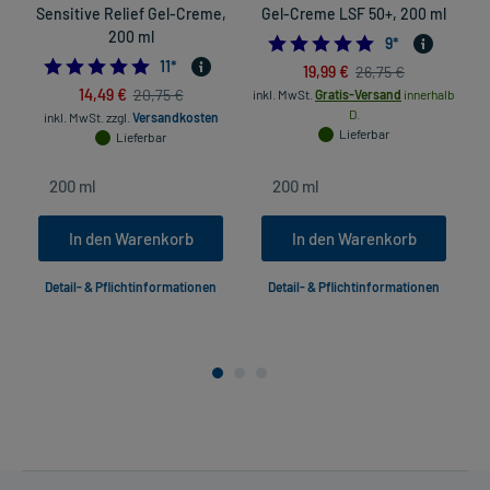
Sensitive Relief Gel-Creme,
Gel-Creme LSF 50+, 200 ml
200 ml
5.0
9
*
5.0
11
*
19,99 €
26,75 €
14,49 €
20,75 €
inkl. MwSt.
Gratis-Versand
innerhalb
D.
inkl. MwSt.
zzgl.
Versandkosten
Lieferbar
Lieferbar
In den Warenkorb
In den Warenkorb
Detail- & Pflichtinformationen
Detail- & Pflichtinformationen