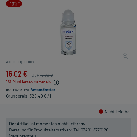
-10%*
Abbildung ähnlich
16,02 €
UVP
17,90 €
161
PlusHerzen sammeln
inkl. MwSt.
zzgl.
Versandkosten
Grundpreis: 320,40 € / l
Nicht lieferbar
Der Artikel ist momentan nicht lieferbar.
Beratung für Produktalternativen:
Tel. 03491-8770120
(gebührenfrei)