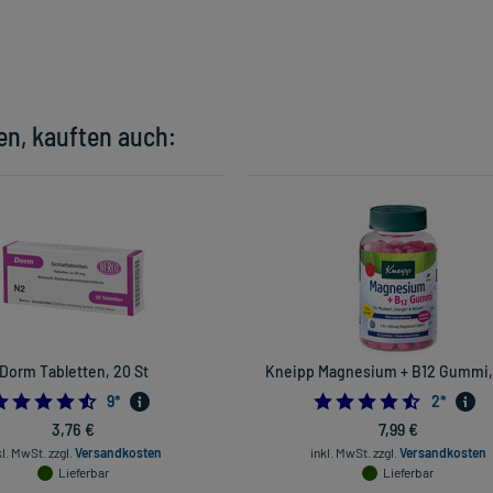
en, kauften auch:
Dorm Tabletten, 20 St
Kneipp Magnesium + B12 Gummi, 
4.555555555555555
4.5
9
*
2
*
3,76 €
7,99 €
kl. MwSt.
zzgl.
Versandkosten
inkl. MwSt.
zzgl.
Versandkosten
Lieferbar
Lieferbar