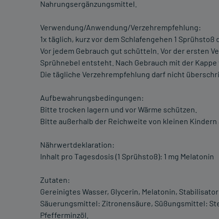
Nahrungsergänzungsmittel.
Verwendung/Anwendung/Verzehrempfehlung:
1x täglich, kurz vor dem Schlafengehen 1 Sprühstoß 
Vor jedem Gebrauch gut schütteln. Vor der ersten V
Sprühnebel entsteht. Nach Gebrauch mit der Kappe 
Die tägliche Verzehrempfehlung darf nicht überschr
Aufbewahrungsbedingungen:
Bitte trocken lagern und vor Wärme schützen.
Bitte außerhalb der Reichweite von kleinen Kinder
Nährwertdeklaration:
Inhalt pro Tagesdosis (1 Sprühstoß): 1 mg Melatonin
Zutaten:
Gereinigtes Wasser, Glycerin, Melatonin, Stabilisat
Säuerungsmittel: Zitronensäure, Süßungsmittel: Ste
Pfefferminzöl.