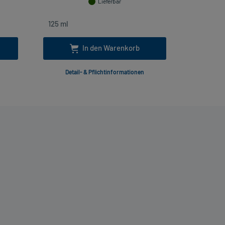
Lieferbar
In den Warenkorb
Detail- & Pflichtinformationen
Deta