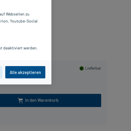
ray
 ml
 auf Webseiten zu
432711
irion, Youtube-Social
itale GmbH
sHerzen sammeln
t deaktiviert werden.
Lieferbar
Alle akzeptieren
In den Warenkorb