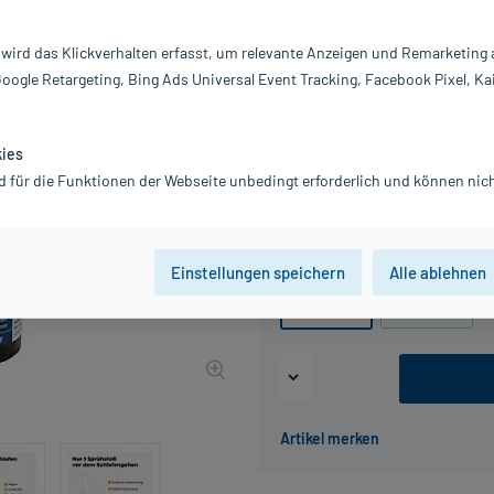
Darreichung:
Sp
Inhalt:
50
 wird das Klickverhalten erfasst, um relevante Anzeigen und Remarketing
PZN:
18
Google Retargeting, Bing Ads Universal Event Tracking, Facebook Pixel, Ka
Hersteller:
Av
8,76 €
UVP
10,95 €
88
Plu
kies
inkl. MwSt.
zzgl.
Versandkosten
d für die Funktionen der Webseite unbedingt erforderlich und können nich
Grundpreis: 175,20 € / l
Packungseinheit
Einstellungen speichern
Alle ablehnen
50 ml
100 ml