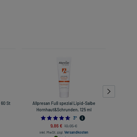
60 St
Allpresan Fuß spezial Lipid-Salbe
Lefax Kau
Hornhaut&Schrunden, 125 ml
4.666666666666667
3
*
9,86 €
10,95 €
inkl. MwSt.
zzgl.
Versandkosten
inkl