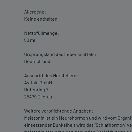
Allergene:
Keine enthalten.
Nettofüllmenge:
50 ml
Ursprungsland des Lebensmittels:
Deutschland
Anschrift des Herstellers:
Avitale GmbH
Butenring 7
25479 Ellerau
Weitere verpflichtende Angaben:
Melatonin ist ein Neurohormon und wird vom Organis
einsetzender Dunkelheit wird das "Schlafhormon" ver
Melatonin steuert einen gesunden Schlafrhythmus u