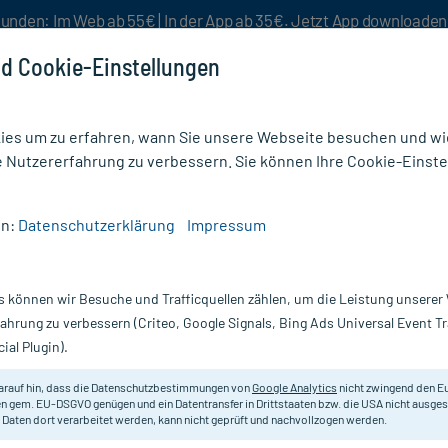
unden: Im Web ab 55€ | In der App ab 35€. Jetzt App downloade
d Cookie-Einstellungen
es um zu erfahren, wann Sie unsere Webseite besuchen und wie
e Nutzererfahrung zu verbessern. Sie können Ihre Cookie-Einste
nlösen
Rezeptur
Aktion %
en:
Datenschutzerklärung
Impressum
tten & Schlafmittel
/
Melatonin 1 mg Einschlaf-Spray
s können wir Besuche und Trafficquellen zählen, um die Leistung unsere
Nur für kurze Zeit:
Gratis-Versand* ab 19€ Mindestbestellwert!
fahrung zu verbessern (Criteo, Google Signals, Bing Ads Universal Event 
ial Plugin).
ay, 50 ml
Avitale
arauf hin, dass die Datenschutzbestimmungen von
Google Analytics
nicht zwingend den E
n gem. EU-DSGVO genügen und ein Datentransfer in Drittstaaten bzw. die USA nicht ausg
 Daten dort verarbeitet werden, kann nicht geprüft und nachvollzogen werden.
Nahrungsergänzungsmittel mit Me