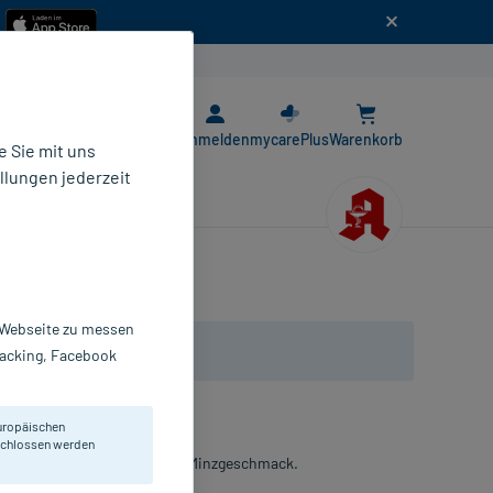
n
E-Rezept App
Anmelden
mycarePlus
Warenkorb
 Sie mit uns
llungen jederzeit
r Webseite zu messen
Tracking, Facebook
uropäischen
eschlossen werden
latonin und feinem Orangen-Minzgeschmack.