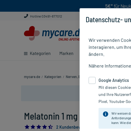
5€*
für Neuk
Hotline 03491-877012
Datenschutz- un
Wir verwenden Cooki
interagieren, um Ihr
Kategorien
Marken
Ratgeber
E-Rezept ei
ändern.
Nähere Information
mycare.de
/
Kategorien
/
Nerven, Beruhigung & Schlaf
/
Schlaftable
Google Analytics
Mit diesen Cookie
und Ihre Nutzerer
Pixel, Youtube-Soc
Melatonin 1 mg Einschlaf-Spr
Wir weisen d
Anforderunge
kann. Wie die
4.5
2 Kundenbewertungen*