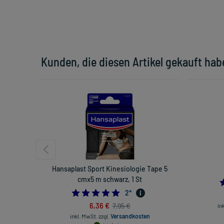
Kunden, die diesen Artikel gekauft hab
Hansaplast Sport Kinesiologie Tape 5
cmx5 m schwarz, 1 St
5.0
2
*
6,36 €
7,95 €
in
inkl. MwSt.
zzgl.
Versandkosten