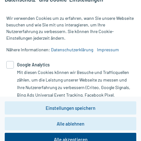
Wir verwenden Cookies um zu erfahren, wann Sie unsere Webseite
besuchen und wie Sie mit uns interagieren, um Ihre
Nutzererfahrung zu verbessern. Sie können Ihre Cookie-
Alle Preise gelten inkl. MwSt., ggf. zzgl. Versandkosten
Einstellungen jederzeit ändern.
Informationen auf dieser Website werden ausschließlich für
informative Zwecke zur Verfügung gestellt. Sie ersetzen keinesfalls
Nähere Informationen:
Datenschutzerklärung
Impressum
die Untersuchung und Behandlung durch einen Arzt. Bitte
beachten Sie, dass hierdurch weder Diagnosen gestellt noch
Google Analytics
Therapien eingeleitet werden können. | Diese Webseite benutzt
Mit diesen Cookies können wir Besuche und Trafficquellen
Google Analytics. Lesen Sie bitte dazu die wichtigen Hinweise in
unserer Datenschutzerklärung. Für den Widerruf einer Bestellung
zählen, um die Leistung unserer Webseite zu messen und
nutzen Sie das Formular:
Ihre Nutzererfahrung zu verbessern (Criteo, Google Signals,
Bing Ads Universal Event Tracking, Facebook Pixel,
Vertrag widerrufen
Youtube-Social Plugin).
Einstellungen speichern
Wir weisen darauf hin, dass die
Datenschutzbestimmungen von
Google Analytics
nicht
Alle ablehnen
*Hinweise zu unseren Aktionen und Bewertungen
zwingend den Europäischen Anforderungen gem. EU-
DSGVO genügen und ein Datentransfer in Drittstaaten bzw.
die USA nicht ausgeschlossen werden kann. Wie die
Alle akzeptieren
Daten dort verarbeitet werden, kann nicht geprüft und