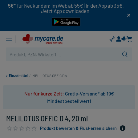
5€*
für Neukunden: Im Web ab 55€ | In der App ab 35€.
Jetzt App downloaden
Einzelmittel
/
MELILOTUS OFFIC D 4
Nur für kurze Zeit:
Gratis-Versand* ab 19€
Mindestbestellwert!
MELILOTUS OFFIC D 4, 20 ml
Produkt bewerten & PlusHerzen sichern