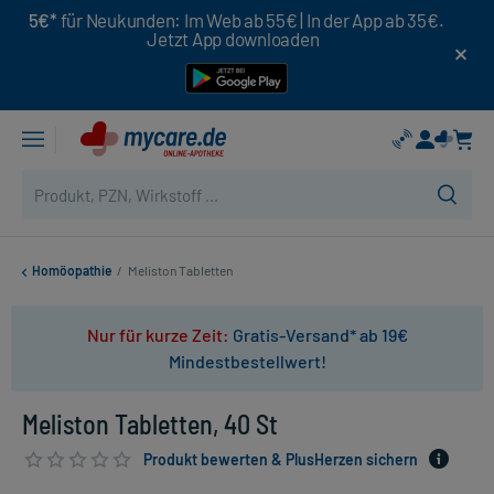
5€*
für Neukunden: Im Web ab 55€ | In der App ab 35€.
Jetzt App downloaden
Homöopathie
/
Meliston Tabletten
Nur für kurze Zeit:
Gratis-Versand* ab 19€
Mindestbestellwert!
Meliston Tabletten, 40 St
Produkt bewerten & PlusHerzen sichern