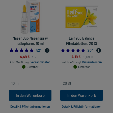
NasenDuo Nasenspray
Laif 900 Balance
ratiopharm, 10 ml
Filmtabletten, 20 St
4.788461538461538
5.0
52
*
20
*
4,49 €
14,19 €
7,50 €
19,69 €
in
inkl. MwSt.
zzgl.
Versandkosten
inkl. MwSt.
zzgl.
Versandkosten
Lieferbar
Lieferbar
In den Warenkorb
In den Warenkorb
Detail- & Pflichtinformationen
Detail- & Pflichtinformationen