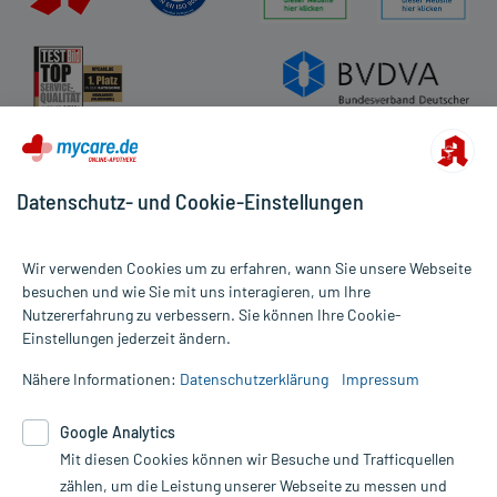
Datenschutz- und Cookie-Einstellungen
Wir verwenden Cookies um zu erfahren, wann Sie unsere Webseite
besuchen und wie Sie mit uns interagieren, um Ihre
Nutzererfahrung zu verbessern. Sie können Ihre Cookie-
Alle Preise gelten inkl. MwSt., ggf. zzgl. Versandkosten
Einstellungen jederzeit ändern.
Informationen auf dieser Website werden ausschließlich für
informative Zwecke zur Verfügung gestellt. Sie ersetzen keinesfalls
Nähere Informationen:
Datenschutzerklärung
Impressum
die Untersuchung und Behandlung durch einen Arzt. Bitte
beachten Sie, dass hierdurch weder Diagnosen gestellt noch
Google Analytics
Therapien eingeleitet werden können. | Diese Webseite benutzt
Mit diesen Cookies können wir Besuche und Trafficquellen
Google Analytics. Lesen Sie bitte dazu die wichtigen Hinweise in
unserer Datenschutzerklärung. Für den Widerruf einer Bestellung
zählen, um die Leistung unserer Webseite zu messen und