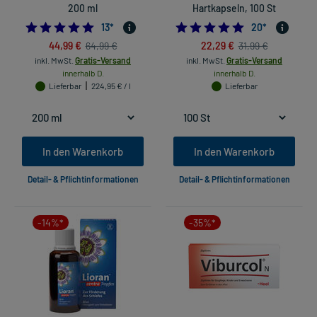
200 ml
Hartkapseln, 100 St
4.923076923076923
4.8
13
*
20
*
44,99 €
22,29 €
64,99 €
31,99 €
inkl. MwSt.
Gratis-Versand
inkl. MwSt.
Gratis-Versand
innerhalb D.
innerhalb D.
Lieferbar
224,95 € / l
Lieferbar
In den Warenkorb
In den Warenkorb
Detail- & Pflichtinformationen
Detail- & Pflichtinformationen
-14%*
-35%*