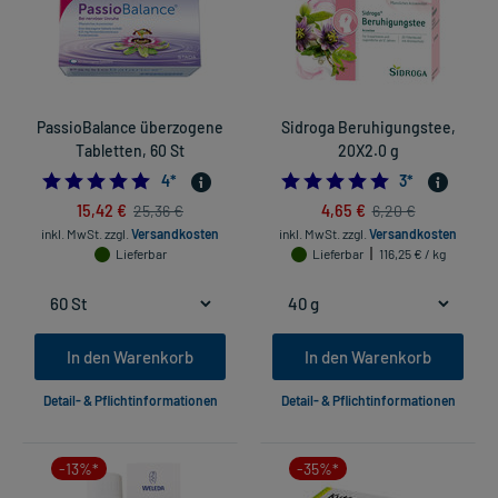
PassioBalance überzogene
Sidroga Beruhigungstee,
Tabletten, 60 St
20X2.0 g
4.75
5.0
4
*
3
*
15,42 €
4,65 €
25,36 €
6,20 €
inkl. MwSt.
zzgl.
Versandkosten
inkl. MwSt.
zzgl.
Versandkosten
Lieferbar
Lieferbar
116,25 € / kg
In den Warenkorb
In den Warenkorb
Detail- & Pflichtinformationen
Detail- & Pflichtinformationen
-13%*
-35%*