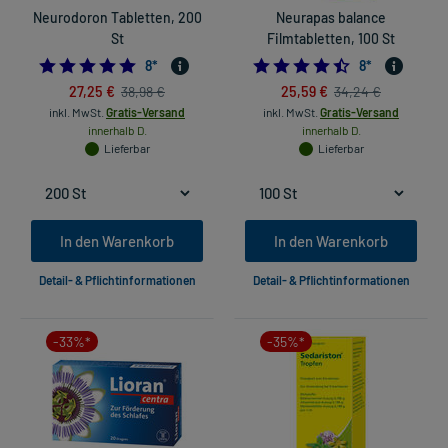
Neurodoron Tabletten, 200
Neurapas balance
St
Filmtabletten, 100 St
4.875
4.5
8
*
8
*
27,25 €
25,59 €
38,98 €
34,24 €
inkl. MwSt.
Gratis-Versand
inkl. MwSt.
Gratis-Versand
innerhalb D.
innerhalb D.
Lieferbar
Lieferbar
In den Warenkorb
In den Warenkorb
Detail- & Pflichtinformationen
Detail- & Pflichtinformationen
-33%*
-35%*