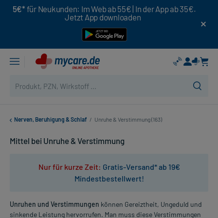
5€*
für Neukunden: Im Web ab 55€ | In der App ab 35€.
Jetzt App downloaden
Nerven, Beruhigung & Schlaf
/
Unruhe & Verstimmung (163)
Mittel bei Unruhe & Verstimmung
Nur für kurze Zeit:
Gratis-Versand* ab 19€
Mindestbestellwert!
Unruhen und Verstimmungen
können Gereiztheit, Ungeduld und
sinkende Leistung hervorrufen. Man muss diese Verstimmungen