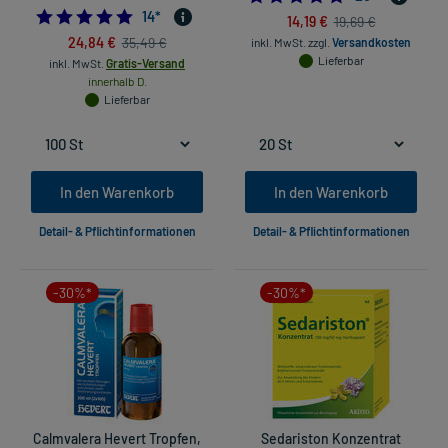
5.0
14
*
14,19 €
19,69 €
24,84 €
35,49 €
inkl. MwSt.
zzgl.
Versandkosten
Lieferbar
inkl. MwSt.
Gratis-Versand
innerhalb D.
Lieferbar
In den Warenkorb
In den Warenkorb
Detail- & Pflichtinformationen
Detail- & Pflichtinformationen
-30%*
-30%*
Calmvalera Hevert Tropfen,
Sedariston Konzentrat