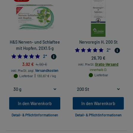
H&S Nerven- und Schlaftee
Nervoregin H, 200 St
mit Hopfen, 20X1.5 g
5.0
2
*
5.0
2
*
26,70 €
3,92 €
4,90 €
inkl. MwSt.
Gratis-Versand
innerhalb D.
inkl. MwSt.
zzgl.
Versandkosten
Lieferbar
Lieferbar
130,67 € / kg
In den Warenkorb
In den Warenkorb
Detail- & Pflichtinformationen
Detail- & Pflichtinformationen