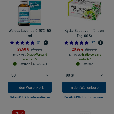
Weleda Lavendelöl 10%, 50
Kytta-Sedativum für den
ml
Tag, 60 St
5.0
5.0
3
*
2
*
29,56 €
20,99 €
34,28 €
32,30 €
inkl. MwSt.
Gratis-Versand
inkl. MwSt.
Gratis-Versand
innerhalb D.
innerhalb D.
Lieferbar
591,20 € / l
Lieferbar
In den Warenkorb
In den Warenkorb
Detail- & Pflichtinformationen
Detail- & Pflichtinformationen
-20%*