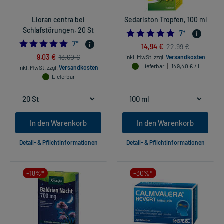
Lioran centra bei
Sedariston Tropfen, 100 ml
Schlafstörungen, 20 St
5.0
7
*
5.0
7
*
14,94 €
22,99 €
9,03 €
13,60 €
inkl. MwSt.
zzgl.
Versandkosten
Lieferbar
149,40 € / l
inkl. MwSt.
zzgl.
Versandkosten
Lieferbar
In den Warenkorb
In den Warenkorb
Detail- & Pflichtinformationen
Detail- & Pflichtinformationen
-18%*
-30%*