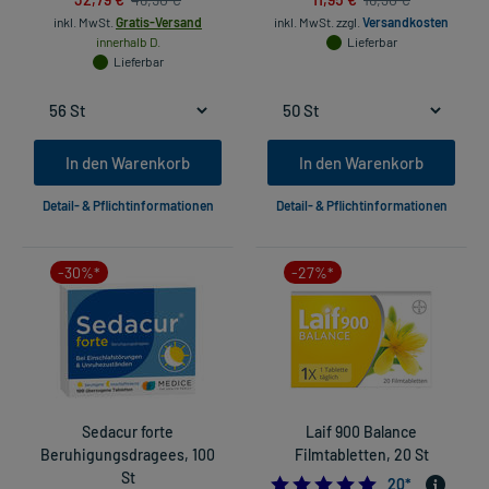
inkl. MwSt.
Gratis-Versand
inkl. MwSt.
zzgl.
Versandkosten
innerhalb D.
Lieferbar
Lieferbar
In den Warenkorb
In den Warenkorb
Detail- & Pflichtinformationen
Detail- & Pflichtinformationen
-30%*
-27%*
Sedacur forte
Laif 900 Balance
Beruhigungsdragees, 100
Filmtabletten, 20 St
St
5.0
20
*