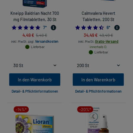
Kneipp Baldrian Nacht 700
Calmvalera Hevert
mg Filmtabletten, 30 St
Tabletten, 200 St
4.714285714285714
4.5
7
*
6
*
4,49 €
34,49 €
5,49 €
49,49 €
inkl. MwSt.
zzgl.
Versandkosten
inkl. MwSt.
Gratis-Versand
Lieferbar
innerhalb D.
Lieferbar
In den Warenkorb
In den Warenkorb
Detail- & Pflichtinformationen
Detail- & Pflichtinformationen
-14%*
-20%*