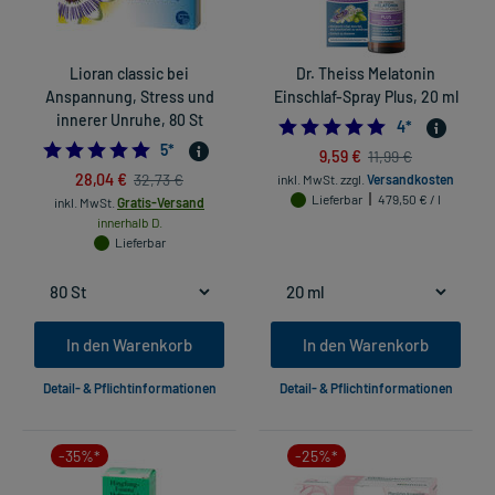
Lioran classic bei
Dr. Theiss Melatonin
Anspannung, Stress und
Einschlaf-Spray Plus, 20 ml
innerer Unruhe, 80 St
5.0
4
*
5.0
5
*
9,59 €
11,99 €
28,04 €
32,73 €
inkl. MwSt.
zzgl.
Versandkosten
Lieferbar
479,50 € / l
inkl. MwSt.
Gratis-Versand
innerhalb D.
Lieferbar
In den Warenkorb
In den Warenkorb
Detail- & Pflichtinformationen
Detail- & Pflichtinformationen
-35%*
-25%*