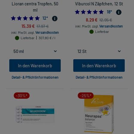
Lioran centra Tropfen, 50
Viburcol N Zäpfchen, 12 St
ml
4.888888888888
18
*
5.0
12
*
8,29 €
12,95 €
15,39 €
17,97 €
inkl. MwSt.
zzgl.
Versandkosten
Lieferbar
inkl. MwSt.
zzgl.
Versandkosten
Lieferbar
307,80 € / l
In den Warenkorb
In den Warenkorb
Detail- & Pflichtinformationen
Detail- & Pflichtinformationen
-30%*
-25%*