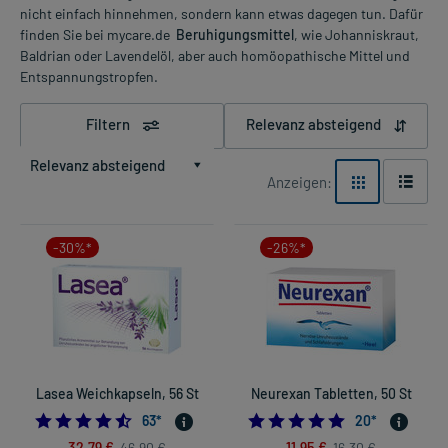
nicht einfach hinnehmen, sondern kann etwas dagegen tun. Dafür
finden Sie bei mycare.de
Beruhigungsmittel
, wie Johanniskraut,
Baldrian oder Lavendelöl, aber auch homöopathische Mittel und
Entspannungstropfen.
Filtern
Relevanz absteigend
Relevanz absteigend
Anzeigen:
-30%*
-26%*
Lasea Weichkapseln, 56 St
Neurexan Tabletten, 50 St
4.507936507936508
4.95
63
*
20
*
32,79 €
11,95 €
46,90 €
16,30 €