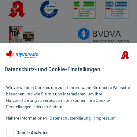
Datenschutz- und Cookie-Einstellungen
Wir verwenden Cookies um zu erfahren, wann Sie unsere Webseite
besuchen und wie Sie mit uns interagieren, um Ihre
Nutzererfahrung zu verbessern. Sie können Ihre Cookie-
Alle Preise gelten inkl. MwSt., ggf. zzgl. Versandkosten
Einstellungen jederzeit ändern.
Informationen auf dieser Website werden ausschließlich für
informative Zwecke zur Verfügung gestellt. Sie ersetzen keinesfalls
Nähere Informationen:
Datenschutzerklärung
Impressum
die Untersuchung und Behandlung durch einen Arzt. Bitte
beachten Sie, dass hierdurch weder Diagnosen gestellt noch
Google Analytics
Therapien eingeleitet werden können. | Diese Webseite benutzt