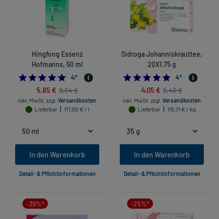
Hingfong Essenz
Sidroga Johanniskrauttee,
Hofmanns, 50 ml
20X1.75 g
5.0
5.0
4
*
4
*
5,85 €
4,05 €
9,04 €
5,40 €
inkl. MwSt.
zzgl.
Versandkosten
inkl. MwSt.
zzgl.
Versandkosten
Lieferbar
117,00 € / l
Lieferbar
115,71 € / kg
In den Warenkorb
In den Warenkorb
Detail- & Pflichtinformationen
Detail- & Pflichtinformationen
-39%*
-25%*