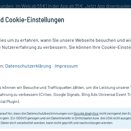
unden: Im Web ab 55€ | In der App ab 35€. Jetzt App downloade
d Cookie-Einstellungen
es um zu erfahren, wann Sie unsere Webseite besuchen und wie
e Nutzererfahrung zu verbessern. Sie können Ihre Cookie-Einste
nlösen
Rezeptur
Aktion %
en:
Datenschutzerklärung
Impressum
Haus- & Wellnesstee
/
Sidroga Wellness Basentee
s können wir Besuche und Trafficquellen zählen, um die Leistung unsere
Nur für kurze Zeit:
Gratis-Versand* ab 19€ Mindestbestellwert!
fahrung zu verbessern (Criteo, Google Signals, Bing Ads Universal Event 
ial Plugin).
0X1.5 g
Sidroga
arauf hin, dass die Datenschutzbestimmungen von
Google Analytics
nicht zwingend den E
n gem. EU-DSGVO genügen und ein Datentransfer in Drittstaaten bzw. die USA nicht ausg
 Daten dort verarbeitet werden, kann nicht geprüft und nachvollzogen werden.
Basische Kräuterteemischung.