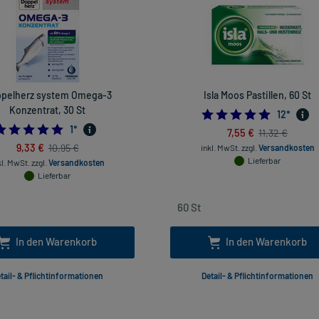
pelherz system Omega-3
Isla Moos Pastillen, 60 St
Konzentrat, 30 St
4.75
12
*
5.0
1
*
7,55 €
11,32 €
9,33 €
10,95 €
inkl. MwSt.
zzgl.
Versandkosten
Lieferbar
kl. MwSt.
zzgl.
Versandkosten
Lieferbar
In den Warenkorb
In den Warenkorb
tail- & Pflichtinformationen
Detail- & Pflichtinformationen