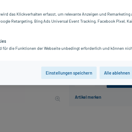
Darreichung:
Te
Inhalt:
20
 wird das Klickverhalten erfasst, um relevante Anzeigen und Remarketing
PZN:
07
Google Retargeting, Bing Ads Universal Event Tracking, Facebook Pixel, Ka
Hersteller:
U
4,16 €
UVP
5,20 €
42
Plus
kies
inkl. MwSt.
zzgl.
Versandkosten
d für die Funktionen der Webseite unbedingt erforderlich und können nich
Grundpreis: 138,67 € / kg
Einstellungen speichern
Alle ablehnen