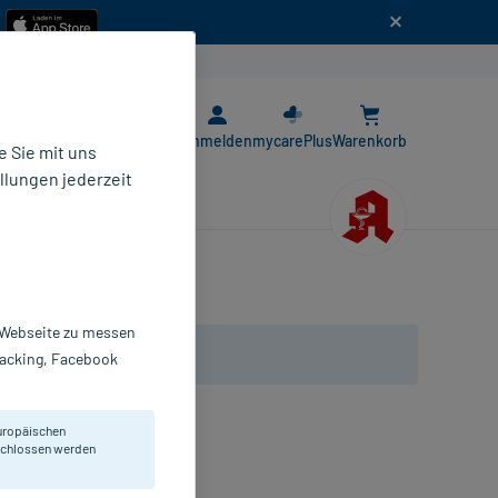
n
E-Rezept App
Anmelden
mycarePlus
Warenkorb
 Sie mit uns
llungen jederzeit
r Webseite zu messen
Tracking, Facebook
uropäischen
eschlossen werden