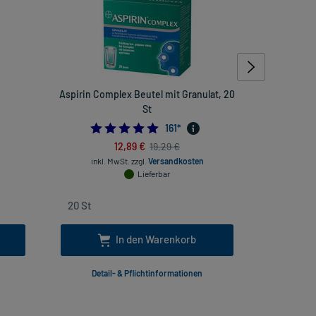
Aspirin Complex Beutel mit Granulat, 20
Olive
St
4.881987577639752
161
*
12,89 €
19,29 €
inkl
inkl. MwSt.
zzgl.
Versandkosten
Lieferbar
In den Warenkorb
Detail- & Pflichtinformationen
Deta