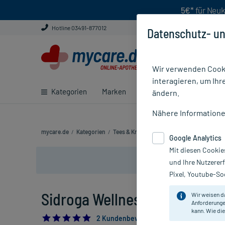
5€*
für Neuk
Hotline 03491-877012
Datenschutz- un
Wir verwenden Cooki
interagieren, um Ihr
Kategorien
Marken
Ratgeber
E-Rezept ei
ändern.
Nähere Information
mycare.de
/
Kategorien
/
Tees & Kräuter
/
Arznei- & Wellnesstee
/
Google Analytics
Mit diesen Cookie
und Ihre Nutzerer
Pixel, Youtube-Soc
Sidroga Wellness Basentee, 2
Wir weisen d
Anforderunge
kann. Wie die
5.0
2 Kundenbewertungen*