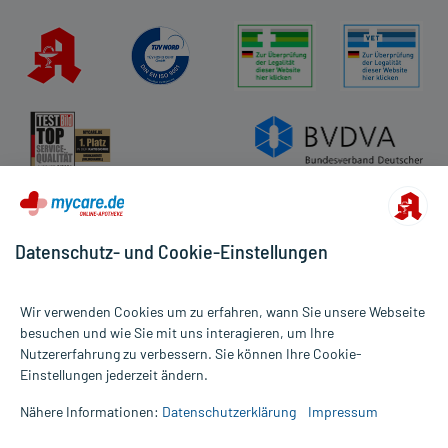
Datenschutz- und Cookie-Einstellungen
Wir verwenden Cookies um zu erfahren, wann Sie unsere Webseite
besuchen und wie Sie mit uns interagieren, um Ihre
Nutzererfahrung zu verbessern. Sie können Ihre Cookie-
Alle Preise gelten inkl. MwSt., ggf. zzgl. Versandkosten
Einstellungen jederzeit ändern.
Informationen auf dieser Website werden ausschließlich für
informative Zwecke zur Verfügung gestellt. Sie ersetzen keinesfalls
Nähere Informationen:
Datenschutzerklärung
Impressum
die Untersuchung und Behandlung durch einen Arzt. Bitte
beachten Sie, dass hierdurch weder Diagnosen gestellt noch