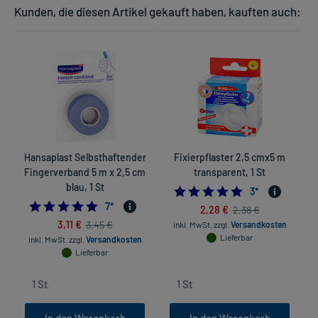
Kunden, die diesen Artikel gekauft haben, kauften auch:
Hansaplast Selbsthaftender
Fixierpflaster 2,5 cmx5 m
Fingerverband 5 m x 2,5 cm
transparent, 1 St
blau, 1 St
5.0
3
*
4.714285714285714
7
*
2,28 €
2,38 €
3,11 €
3,45 €
inkl. MwSt.
zzgl.
Versandkosten
Lieferbar
inkl. MwSt.
zzgl.
Versandkosten
Lieferbar