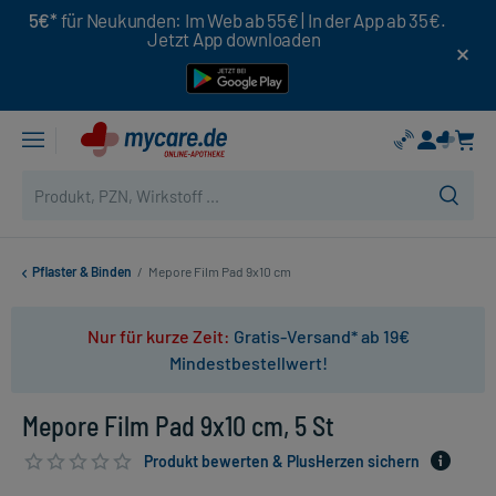
5€*
für Neukunden: Im Web ab 55€ | In der App ab 35€.
Jetzt App downloaden
Pflaster & Binden
/
Mepore Film Pad 9x10 cm
Nur für kurze Zeit:
Gratis-Versand* ab 19€
Mindestbestellwert!
Mepore Film Pad 9x10 cm, 5 St
Produkt bewerten & PlusHerzen sichern