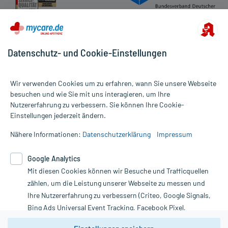
Datenschutz- und Cookie-Einstellungen
Wir verwenden Cookies um zu erfahren, wann Sie unsere Webseite
besuchen und wie Sie mit uns interagieren, um Ihre
Nutzererfahrung zu verbessern. Sie können Ihre Cookie-
Alle Preise gelten inkl. MwSt., ggf. zzgl. Versandkosten
Einstellungen jederzeit ändern.
Informationen auf dieser Website werden ausschließlich für
informative Zwecke zur Verfügung gestellt. Sie ersetzen keinesfalls
Nähere Informationen:
Datenschutzerklärung
Impressum
die Untersuchung und Behandlung durch einen Arzt. Bitte
beachten Sie, dass hierdurch weder Diagnosen gestellt noch
Google Analytics
Therapien eingeleitet werden können. | Diese Webseite benutzt
Mit diesen Cookies können wir Besuche und Trafficquellen
Google Analytics. Lesen Sie bitte dazu die wichtigen Hinweise in
unserer Datenschutzerklärung. Für den Widerruf einer Bestellung
zählen, um die Leistung unserer Webseite zu messen und
nutzen Sie das Formular:
Ihre Nutzererfahrung zu verbessern (Criteo, Google Signals,
Bing Ads Universal Event Tracking, Facebook Pixel,
Vertrag widerrufen
Youtube-Social Plugin).