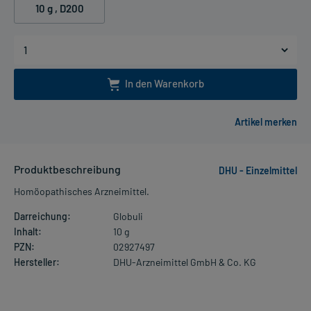
10 g
, D200
In den Warenkorb
Produktbeschreibung
DHU - Einzelmittel
Homöopathisches Arzneimittel.
Darreichung:
Globuli
Inhalt:
10 g
PZN:
02927497
Hersteller:
DHU-Arzneimittel GmbH & Co. KG