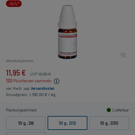
-14%*
Abbildung ähnlich
11,95 €
UVP
13,95 €
120
PlusHerzen sammeln
inkl. MwSt.
zzgl.
Versandkosten
Grundpreis: 1.195,00 € / kg
Packungseinheit
Lieferbar
10 g
, D6
10 g
, D12
10 g
, D30