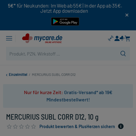
5€*
für Neukunden: Im Web ab 55€ | In der App ab 35€.
Jetzt App downloaden
Einzelmittel
/
MERCURIUS SUBL CORR D12
Nur für kurze Zeit:
Gratis-Versand* ab 19€
Mindestbestellwert!
MERCURIUS SUBL CORR D12, 10 g
Produkt bewerten & PlusHerzen sichern