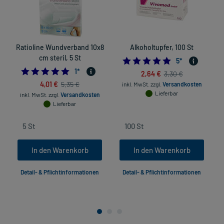
Ratioline Wundverband 10x8
Alkoholtupfer, 100 St
cm steril, 5 St
5.0
5
*
5.0
1
*
2,64 €
3,30 €
4,01 €
5,35 €
inkl. MwSt.
zzgl.
Versandkosten
Lieferbar
inkl. MwSt.
zzgl.
Versandkosten
Lieferbar
In den Warenkorb
In den Warenkorb
Detail- & Pflichtinformationen
Detail- & Pflichtinformationen