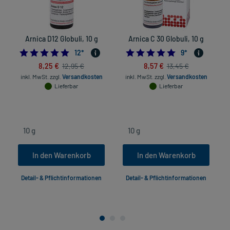
Arnica D12 Globuli, 10 g
Arnica C 30 Globuli, 10 g
5.0
4.8888888888888
12
*
9
*
8,25 €
8,57 €
12,95 €
13,45 €
inkl. MwSt.
zzgl.
Versandkosten
inkl. MwSt.
zzgl.
Versandkosten
Lieferbar
Lieferbar
In den Warenkorb
In den Warenkorb
Detail- & Pflichtinformationen
Detail- & Pflichtinformationen