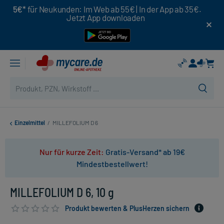
5€*
für Neukunden: Im Web ab 55€ | In der App ab 35€.
Jetzt App downloaden
Einzelmittel
/
MILLEFOLIUM D 6
Nur für kurze Zeit:
Gratis-Versand* ab 19€
Mindestbestellwert!
MILLEFOLIUM D 6, 10 g
Produkt bewerten & PlusHerzen sichern