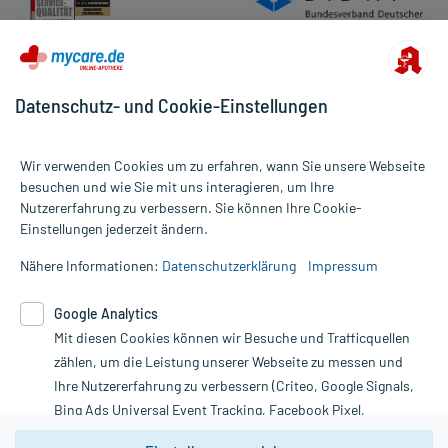
Datenschutz- und Cookie-Einstellungen
Wir verwenden Cookies um zu erfahren, wann Sie unsere Webseite
besuchen und wie Sie mit uns interagieren, um Ihre
Nutzererfahrung zu verbessern. Sie können Ihre Cookie-
Alle Preise gelten inkl. MwSt., ggf. zzgl. Versandkosten
Einstellungen jederzeit ändern.
Informationen auf dieser Website werden ausschließlich für
informative Zwecke zur Verfügung gestellt. Sie ersetzen keinesfalls
Nähere Informationen:
Datenschutzerklärung
Impressum
die Untersuchung und Behandlung durch einen Arzt. Bitte
beachten Sie, dass hierdurch weder Diagnosen gestellt noch
Google Analytics
Therapien eingeleitet werden können. | Diese Webseite benutzt
Mit diesen Cookies können wir Besuche und Trafficquellen
Google Analytics. Lesen Sie bitte dazu die wichtigen Hinweise in
unserer Datenschutzerklärung. Für den Widerruf einer Bestellung
zählen, um die Leistung unserer Webseite zu messen und
nutzen Sie das Formular:
Ihre Nutzererfahrung zu verbessern (Criteo, Google Signals,
Bing Ads Universal Event Tracking, Facebook Pixel,
Vertrag widerrufen
Youtube-Social Plugin).