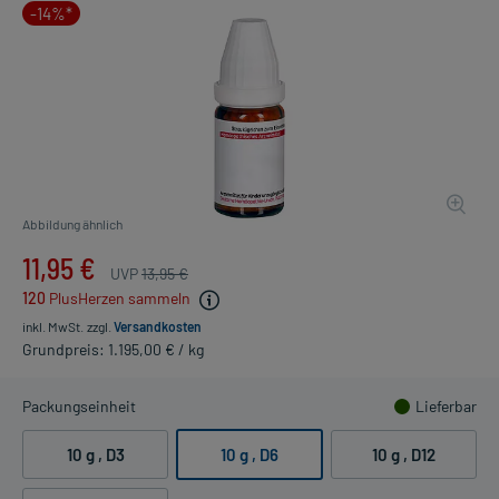
-14%*
Abbildung ähnlich
11,95 €
UVP
13,95 €
120
PlusHerzen sammeln
inkl. MwSt.
zzgl.
Versandkosten
Grundpreis: 1.195,00 € / kg
Packungseinheit
Lieferbar
10 g
, D3
10 g
, D6
10 g
, D12