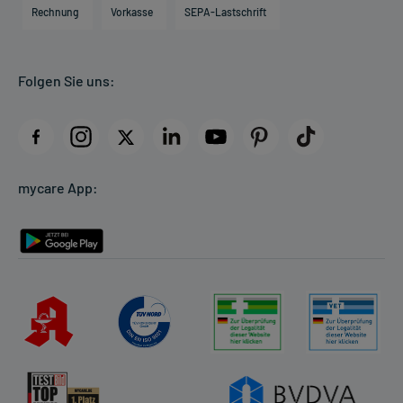
Engagement
Direktabrechnung PKV
Rechnung
Vorkasse
SEPA-Lastschrift
Partner
Apotheke vor Ort
Kundenbewertungen
Folgen Sie uns:
AGB
Impressum
Datenschutz
Cookie-Einstellungen
mycare App:
Rückgabe/Widerruf
Barrierefreiheitserklärung