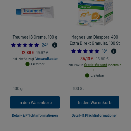
Traumeel S Creme, 100 g
Magnesium Diasporal 400
Extra Direkt Granulat, 100 St
C
4.875
24
*
4.8888888888888
18
*
12,89 €
19,97 €
35,10 €
46,80 €
inkl. MwSt.
zzgl.
Versandkosten
Lieferbar
inkl. MwSt.
Gratis-Versand
innerhalb
D.
Lieferbar
In den Warenkorb
In den Warenkorb
Detail- & Pflichtinformationen
Detail- & Pflichtinformationen