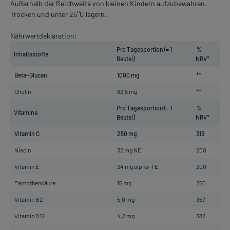
Außerhalb der Reichweite von kleinen Kindern aufzubewahren.
Trocken und unter 25°C lagern.
Nährwertdeklaration:
Pro Tagesportion (= 1
%
Inhaltsstoffe
Beutel)
NRV*
Beta–Glucan
1000 mg
**
Cholin
82,5 mg
**
Pro Tagesportion (= 1
%
Vitamine
Beutel)
NRV*
Vitamin C
250 mg
313
Niacin
32 mg NE
200
Vitamin E
24 mg alpha–TE
200
Pantothensäure
15 mg
250
Vitamin B2
5,0 mg
357
Vitamin B12
4,2 mg
382