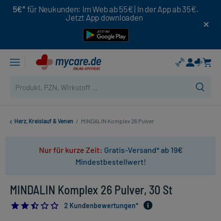
5€*
für Neukunden: Im Web ab 55€ | In der App ab 35€.
Jetzt App downloaden
Herz, Kreislauf & Venen
/
MINDALIN Komplex 26 Pulver
Nur für kurze Zeit:
Gratis-Versand* ab 19€
Mindestbestellwert!
MINDALIN Komplex 26 Pulver, 30 St
2.5
2 Kundenbewertungen*