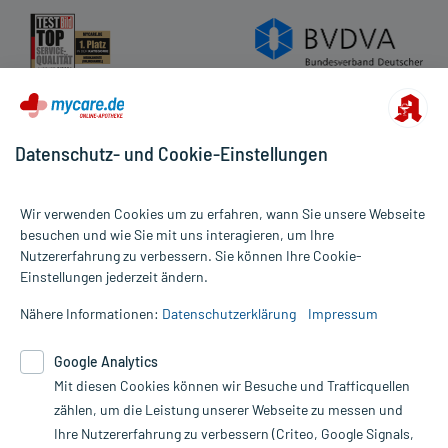
Datenschutz- und Cookie-Einstellungen
Wir verwenden Cookies um zu erfahren, wann Sie unsere Webseite
besuchen und wie Sie mit uns interagieren, um Ihre
Nutzererfahrung zu verbessern. Sie können Ihre Cookie-
Alle Preise gelten inkl. MwSt., ggf. zzgl. Versandkosten
Einstellungen jederzeit ändern.
Informationen auf dieser Website werden ausschließlich für
informative Zwecke zur Verfügung gestellt. Sie ersetzen keinesfalls
Nähere Informationen:
Datenschutzerklärung
Impressum
die Untersuchung und Behandlung durch einen Arzt. Bitte
beachten Sie, dass hierdurch weder Diagnosen gestellt noch
Google Analytics
Therapien eingeleitet werden können. | Diese Webseite benutzt
Mit diesen Cookies können wir Besuche und Trafficquellen
Google Analytics. Lesen Sie bitte dazu die wichtigen Hinweise in
unserer Datenschutzerklärung. Für den Widerruf einer Bestellung
zählen, um die Leistung unserer Webseite zu messen und
nutzen Sie das Formular:
Ihre Nutzererfahrung zu verbessern (Criteo, Google Signals,