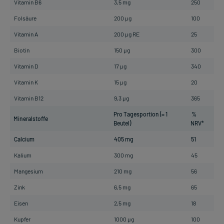
Vitamin B6
3,5 mg
250
Folsäure
200 µg
100
Vitamin A
200 µg RE
25
Biotin
150 µg
300
Vitamin D
17 µg
340
Vitamin K
15 µg
20
Vitamin B12
9,3 µg
365
Pro Tagesportion (= 1
%
Mineralstoffe
Beutel)
NRV*
Calcium
405 mg
51
Kalium
300 mg
45
Mangesium
210 mg
56
Zink
6,5 mg
65
Eisen
2,5 mg
18
Kupfer
1000 µg
100