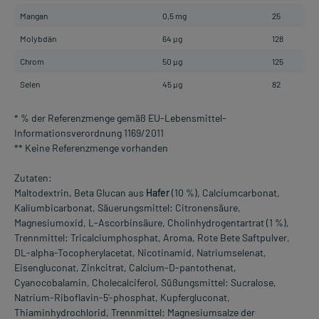
Mangan
0,5 mg
25
Molybdän
64 µg
128
Chrom
50 µg
125
Selen
45 µg
82
* % der Referenzmenge gemäß EU-Lebensmittel-
Informationsverordnung 1169/2011
** Keine Referenzmenge vorhanden
Zutaten:
Maltodextrin, Beta Glucan aus
Hafer
(10 %), Calciumcarbonat,
Kaliumbicarbonat, Säuerungsmittel: Citronensäure,
Magnesiumoxid, L-Ascorbinsäure, Cholinhydrogentartrat (1 %),
Trennmittel: Tricalciumphosphat, Aroma, Rote Bete Saftpulver,
DL-alpha-Tocopherylacetat, Nicotinamid, Natriumselenat,
Eisengluconat, Zinkcitrat, Calcium-D-pantothenat,
Cyanocobalamin, Cholecalciferol, Süßungsmittel: Sucralose,
Natrium-Riboflavin-5'-phosphat, Kupfergluconat,
Thiaminhydrochlorid, Trennmittel: Magnesiumsalze der