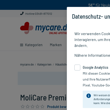
5€*
für Neuk
Hotline 03491-877012
Datenschutz- un
Wir verwenden Cooki
interagieren, um Ihr
Kategorien
Marken
Ratgeber
E-Rezept ei
ändern.
Nähere Information
mycare.de
/
Kategorien
/
Häusliche Pflege
/
Beschwerden im Alter
Google Analytics
Mit diesen Cookie
und Ihre Nutzerer
Pixel, Youtube-Soc
MoliCare Premium Form 3 Tro
Wir weisen d
Anforderunge
kann. Wie die
Produkt bewerten & PlusHerzen sichern