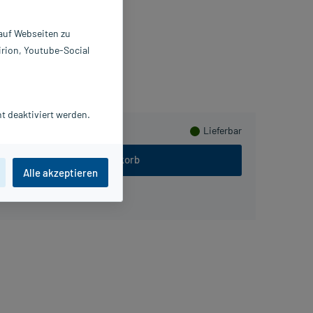
 St
633525
 auf Webseiten zu
AUL HARTMANN AG
irion, Youtube-Social
mmeln
t deaktiviert werden.
Lieferbar
In den Warenkorb
Alle akzeptieren