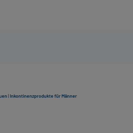
auen
|
Inkontinenzprodukte für Männer