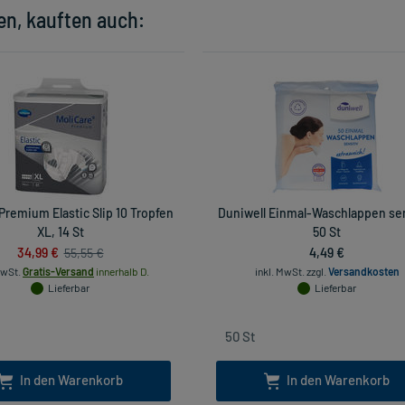
en, kauften auch:
Premium Elastic Slip 10 Tropfen
Duniwell Einmal-Waschlappen sen
XL, 14 St
50 St
34,99 €
4,49 €
55,55 €
MwSt.
Gratis-Versand
innerhalb D.
inkl. MwSt.
zzgl.
Versandkosten
Lieferbar
Lieferbar
In den Warenkorb
In den Warenkorb