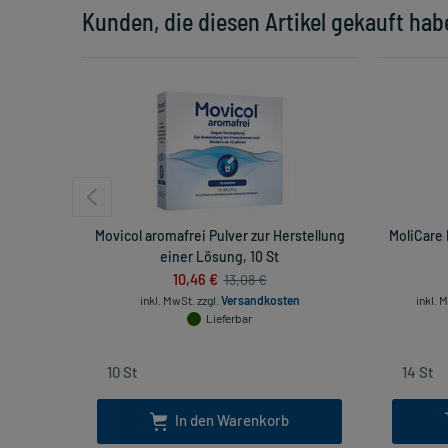
Kunden, die diesen Artikel gekauft hab
Movicol aromafrei Pulver zur Herstellung
MoliCare 
einer Lösung, 10 St
10,46 €
13,08 €
inkl. MwSt.
zzgl.
Versandkosten
inkl. 
Lieferbar
In den Warenkorb