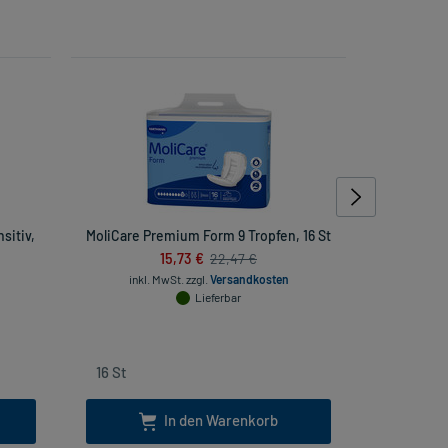
sitiv,
MoliCare Premium Form 9 Tropfen, 16 St
MoliCare P
15,73 €
22,47 €
inkl. MwSt.
zzgl.
Versandkosten
inkl. Mw
Lieferbar
In den Warenkorb