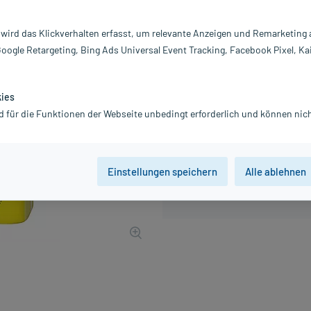
Inhalt:
32
PZN:
17
 wird das Klickverhalten erfasst, um relevante Anzeigen und Remarketing
Hersteller:
P
Google Retargeting, Bing Ads Universal Event Tracking, Facebook Pixel, Ka
14,81 €
149
PlusHerzen sa
inkl. MwSt.
zzgl.
Versandkosten
kies
d für die Funktionen der Webseite unbedingt erforderlich und können nich
Einstellungen speichern
Alle ablehnen