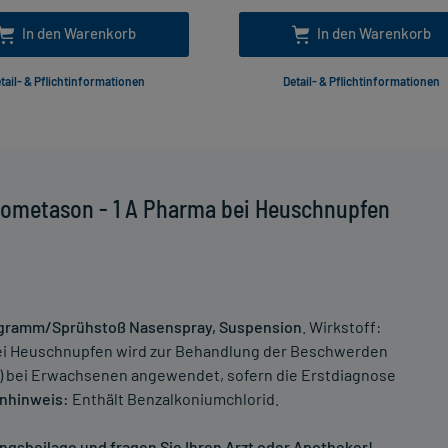
In den Warenkorb
In den Warenkorb
tail- & Pflichtinformationen
Detail- & Pflichtinformationen
Mometason - 1 A Pharma bei Heuschnupfen
ogramm/Sprühstoß Nasenspray, Suspension
. Wirkstoff:
ei Heuschnupfen wird zur Behandlung der Beschwerden
is) bei Erwachsenen angewendet, sofern die Erstdiagnose
nhinweis:
Enthält Benzalkoniumchlorid.
gsbeilage und fragen Sie Ihren Arzt oder Apotheker!