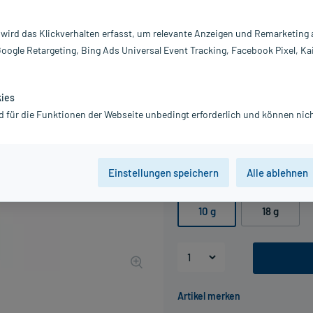
Darreichung:
N
Inhalt:
10
 wird das Klickverhalten erfasst, um relevante Anzeigen und Remarketing
PZN:
16
Google Retargeting, Bing Ads Universal Event Tracking, Facebook Pixel, Ka
Hersteller:
1
Information:
4,69 €
kies
UVP
9,19 €
47
Plus
d für die Funktionen der Webseite unbedingt erforderlich und können nich
inkl. MwSt.
zzgl.
Versandkosten
Grundpreis: 469,00 € / kg
Einstellungen speichern
Alle ablehnen
Packungseinheit
10 g
18 g