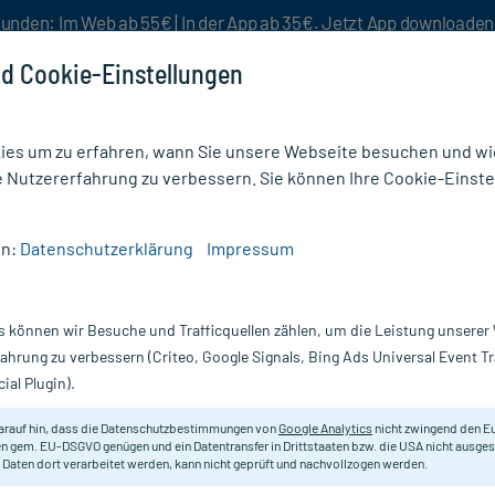
unden: Im Web ab 55€ | In der App ab 35€. Jetzt App downloade
d Cookie-Einstellungen
es um zu erfahren, wann Sie unsere Webseite besuchen und wie
e Nutzererfahrung zu verbessern. Sie können Ihre Cookie-Einste
nlösen
Rezeptur
Aktion %
en:
Datenschutzerklärung
Impressum
A Pharma bei Heuschnupfen 50 µg/Sprühstoß
s können wir Besuche und Trafficquellen zählen, um die Leistung unsere
Nur für kurze Zeit:
Gratis-Versand* ab 19€ Mindestbestellwert!
fahrung zu verbessern (Criteo, Google Signals, Bing Ads Universal Event 
ial Plugin).
 Heuschnupfen 50
1 A Pharma
arauf hin, dass die Datenschutzbestimmungen von
Google Analytics
nicht zwingend den E
n gem. EU-DSGVO genügen und ein Datentransfer in Drittstaaten bzw. die USA nicht ausg
 Daten dort verarbeitet werden, kann nicht geprüft und nachvollzogen werden.
Zur Behandlung der Beschwerden 