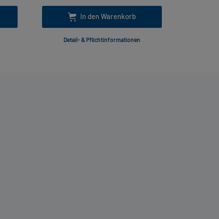
In den Warenkorb
Detail- & Pflichtinformationen
Deta