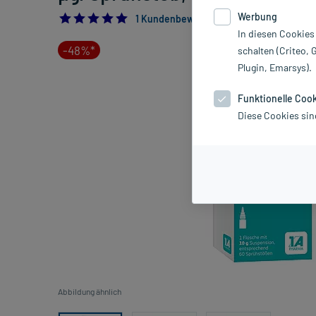
Werbung
5.0
1 Kundenbewertung*
In diesen Cookies
-48%*
schalten (Criteo, 
Plugin, Emarsys).
Funktionelle Coo
Diese Cookies sin
Abbildung ähnlich