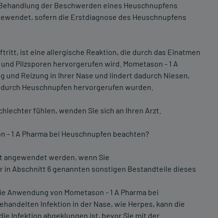
r Behandlung der Beschwerden eines Heuschnupfens
angewendet, sofern die Erstdiagnose des Heuschnupfens
ritt, ist eine allergische Reaktion, die durch das Einatmen
und Pilzsporen hervorgerufen wird. Mometason - 1 A
 und Reizung in Ihrer Nase und lindert dadurch Niesen,
ie durch Heuschnupfen hervorgerufen wurden.
chlechter fühlen, wenden Sie sich an Ihren Arzt.
n - 1 A Pharma bei Heuschnupfen beachten?
ht angewendet werden, wenn Sie
 in Abschnitt 6 genannten sonstigen Bestandteile dieses
 Die Anwendung von Mometason - 1 A Pharma bei
andelten Infektion in der Nase, wie Herpes, kann die
ie Infektion abgeklungen ist, bevor Sie mit der