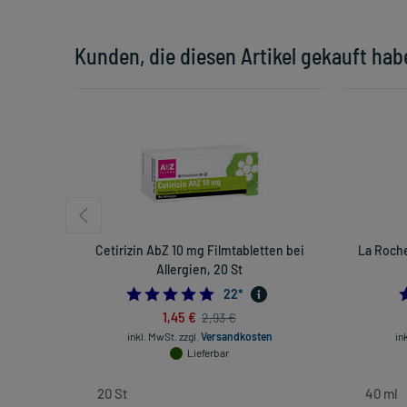
Kunden, die diesen Artikel gekauft hab
Cetirizin AbZ 10 mg Filmtabletten bei
La Roche
Allergien, 20 St
4.954545454545454
22
*
1,45 €
2,93 €
inkl. MwSt.
zzgl.
Versandkosten
in
Lieferbar