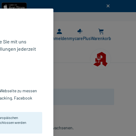
n
E-Rezept App
Anmelden
mycarePlus
Warenkorb
 Sie mit uns
llungen jederzeit
r Webseite zu messen
Tracking, Facebook
uropäischen
eschlossen werden
eines Heuschnupfens. Bei Erwachsenen.