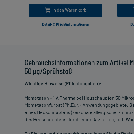
In den Warenkorb
Detail- & Pflichtinformationen
De
Gebrauchsinformationen zum Artikel 
50 µg/Sprühstoß
Wichtige Hinweise (Pflichtangaben):
Mometason – 1 A Pharma bei Heuschnupfen 50 Mikr
Mometasonfuroat (Ph.Eur.). Anwendungsgebiete: B
eines Heuschnupfens (saisonale allergische Rhinit
des Heuschnupfens durch einen Arzt erfolgt ist.
War
Zu Risiken und Nebenwirkungen lesen Sie die Packun