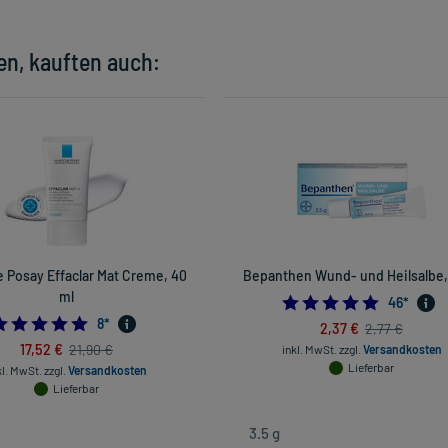
en, kauften auch:
 Posay Effaclar Mat Creme, 40
Bepanthen Wund- und Heilsalbe, 
ml
5.0
46
*
4.875
8
*
2,37 €
2,77 €
17,52 €
21,90 €
inkl. MwSt.
zzgl.
Versandkosten
Lieferbar
kl. MwSt.
zzgl.
Versandkosten
Lieferbar