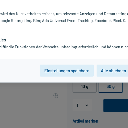
Darreichung:
Ge
Inhalt:
30
 wird das Klickverhalten erfasst, um relevante Anzeigen und Remarketing
PZN:
0
Google Retargeting, Bing Ads Universal Event Tracking, Facebook Pixel, Ka
Hersteller:
W
Information:
9,18 €
kies
92
PlusHerzen samm
d für die Funktionen der Webseite unbedingt erforderlich und können nich
inkl. MwSt.
zzgl.
Versandkosten
Grundpreis: 306,00 € / kg
Einstellungen speichern
Alle ablehnen
Packungseinheit
10 g
30 g