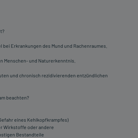
t?
el bei Erkrankungen des Mund und Rachenraumes.
 Menschen- und Naturerkenntnis.
ten und chronisch rezidivierenden entzündlichen
sam beachten?
(Gefahr eines Kehlkopfkrampfes)
er Wirkstoffe oder andere
nstigen Bestandteile