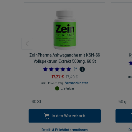
ZeinPharma Ashwagandha mit KSM-66
K
Vollspektrum Extrakt 500mg, 60 St
5.0
1
*
17,27 €
17,49 €
in
inkl. MwSt.
zzgl.
Versandkosten
Lieferbar
In den Warenkorb
Detail- & Pflichtinformationen
De