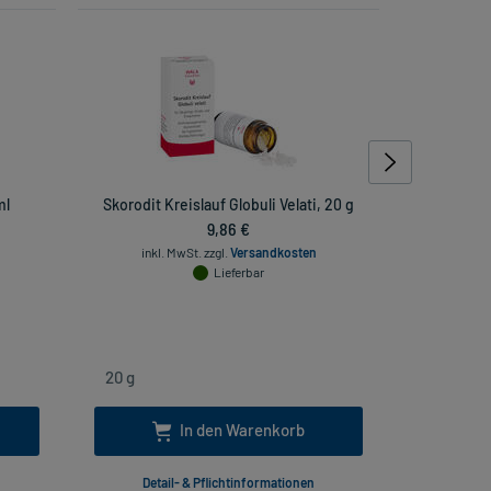
ml
Skorodit Kreislauf Globuli Velati, 20 g
Carbo Ve
9,86 €
inkl. MwSt.
zzgl.
Versandkosten
inkl
Lieferbar
In den Warenkorb
Detail- & Pflichtinformationen
Deta