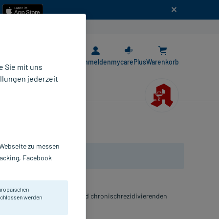
n
E-Rezept App
Anmelden
mycarePlus
Warenkorb
 Sie mit uns
llungen jederzeit
r Webseite zu messen
Tracking, Facebook
uropäischen
Abbauvorgänge bei akuten und chronischrezidivierenden
eschlossen werden
onen im Mundbereich.