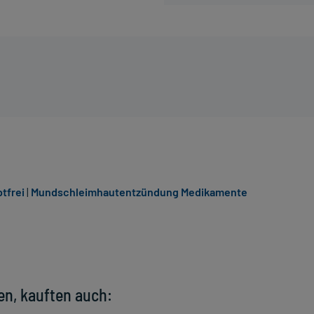
tfrei
|
Mundschleimhautentzündung Medikamente
en, kauften auch: