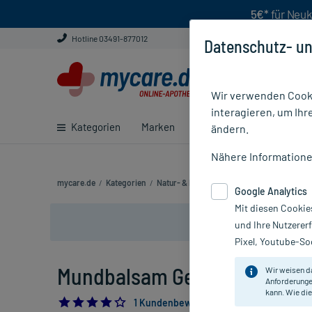
5€*
für Neuk
Hotline 03491-877012
Datenschutz- un
Wir verwenden Cooki
interagieren, um Ihr
Kategorien
Marken
Ratgeber
E-Rezept ei
ändern.
Nähere Information
mycare.de
/
Kategorien
/
Natur- & Pflanzenheilkunde
/
Anthroposo
Google Analytics
Mit diesen Cookie
und Ihre Nutzerer
Pixel, Youtube-Soc
Mundbalsam Gel, 30 g
Wir weisen d
Anforderunge
kann. Wie die
4.0
1 Kundenbewertung*