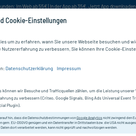
unden: Im Web ab 55€ | In der App ab 35€. Jetzt App downloade
d Cookie-Einstellungen
es um zu erfahren, wann Sie unsere Webseite besuchen und wie
e Nutzererfahrung zu verbessern. Sie können Ihre Cookie-Einste
nlösen
Rezeptur
Aktion %
en:
Datenschutzerklärung
Impressum
phie
/
Mundbalsam Gel
s können wir Besuche und Trafficquellen zählen, um die Leistung unsere
Nur für kurze Zeit:
Gratis-Versand* ab 19€ Mindestbestellwert!
fahrung zu verbessern (Criteo, Google Signals, Bing Ads Universal Event 
ial Plugin).
arauf hin, dass die Datenschutzbestimmungen von
Google Analytics
nicht zwingend den E
Zur Harmonisierung der Auf- und 
n gem. EU-DSGVO genügen und ein Datentransfer in Drittstaaten bzw. die USA nicht ausg
 Daten dort verarbeitet werden, kann nicht geprüft und nachvollzogen werden.
entzündlichen Schleimhautaffekti