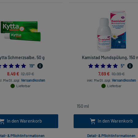
ytta Schmerzsalbe, 50 g
Kamistad Mundspülung, 150 
4.947368421052632
5.0
19
*
5
*
8,49 €
7,69 €
12,97 €
10,99 €
kl. MwSt.
zzgl.
Versandkosten
inkl. MwSt.
zzgl.
Versandkosten
Lieferbar
Lieferbar
In den Warenkorb
In den Warenkorb
tail- & Pflichtinformationen
Detail- & Pflichtinformationen