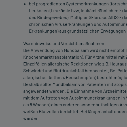
bei progredienten Systemerkrankungen (fortsch
Leukosen (Leukämie bzw. leukämieähnlichen Erk
des Bindegewebes), Multipler Sklerose, AIDS-Erkr
chronischen Viruserkrankungen und Autoimmune
Erkrankungen) aus grundsätzlichen Erwägungen
Warnhinweise und Vorsichtsmaßnahmen
Die Anwendung von Mundbalsam wird nicht empfohle
Knochenmarktransplantation). Für Arzneimittel mit
Einzelfällen allergische Reaktionen wie z.B. Hautau
Schwindel und Blutdruckabfall beobachtet. Bei Pati
allergisches Asthma, Heuschnupfen) besteht möglich
Deshalb sollte Mundbalsam von Patienten mit atopi
angewendet werden. Die Einnahme von Arzneimitteln
mit dem Auftreten von Autoimmunerkrankungen in V
als 8 Wochen) eines anderen sonnenhuthaltigen Arzn
weißen Blutzellen berichtet. Bei länger anhaltend
werden.