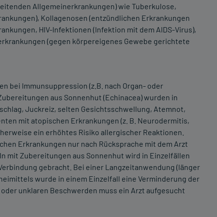
reitenden Allgemeinerkrankungen) wie Tuberkulose,
rankungen), Kollagenosen (entzündlichen Erkrankungen
ankungen, HIV-Infektionen (Infektion mit dem AIDS-Virus),
rkrankungen (gegen körpereigenes Gewebe gerichtete
n bei Immunsuppression (z.B. nach Organ- oder
 Zubereitungen aus Sonnenhut (Echinacea) wurden in
sschlag, Juckreiz, selten Gesichtsschwellung, Atemnot,
enten mit atopischen Erkrankungen (z. B. Neurodermitis,
erweise ein erhöhtes Risiko allergischer Reaktionen.
schen Erkrankungen nur nach Rücksprache mit dem Arzt
 mit Zubereitungen aus Sonnenhut wird in Einzelfällen
erbindung gebracht. Bei einer Langzeitanwendung (länger
eimittels wurde in einem Einzelfall eine Verminderung der
en oder unklaren Beschwerden muss ein Arzt aufgesucht