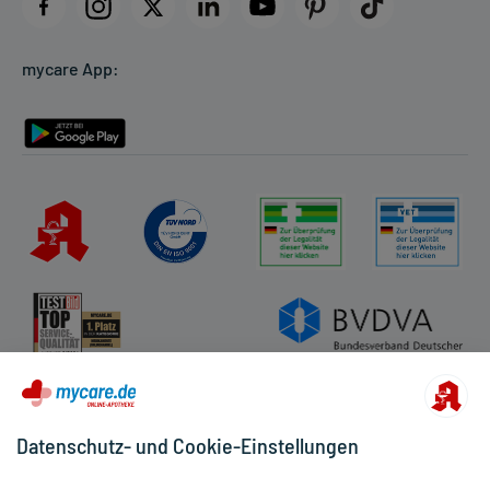
Datenschutz
Cookie-Einstellungen
mycare App:
Rückgabe/Widerruf
Barrierefreiheitserklärung
Datenschutz- und Cookie-Einstellungen