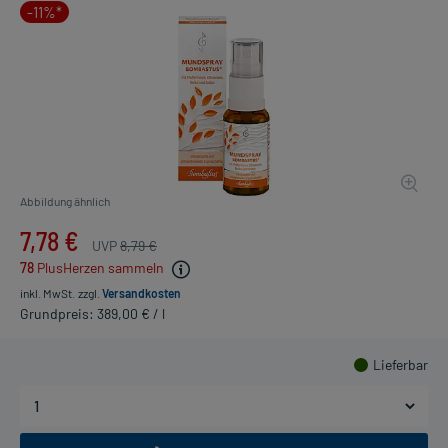
-11%*
Abbildung ähnlich
7,78 €
UVP
8,79 €
78
PlusHerzen sammeln
inkl. MwSt.
zzgl.
Versandkosten
Grundpreis: 389,00 € / l
Lieferbar