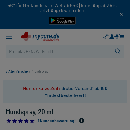
5€*
für Neukunden: Im Web ab 55€ | In der App ab 35€.
Jetzt App downloaden
Atemfrische
/
Mundspray
Nur für kurze Zeit:
Gratis-Versand* ab 19€
Mindestbestellwert!
Mundspray, 20 ml
5.0
1 Kundenbewertung*