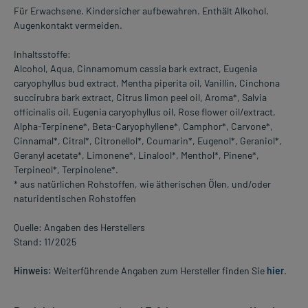
Für Erwachsene. Kindersicher aufbewahren. Enthält Alkohol.
Augenkontakt vermeiden.
Inhaltsstoffe:
Alcohol, Aqua, Cinnamomum cassia bark extract, Eugenia
caryophyllus bud extract, Mentha piperita oil, Vanillin, Cinchona
succirubra bark extract, Citrus limon peel oil, Aroma*, Salvia
officinalis oil, Eugenia caryophyllus oil, Rose flower oil/extract,
Alpha-Terpinene*, Beta-Caryophyllene*, Camphor*, Carvone*,
Cinnamal*, Citral*, Citronellol*, Coumarin*, Eugenol*, Geraniol*,
Geranyl acetate*, Limonene*, Linalool*, Menthol*, Pinene*,
Terpineol*, Terpinolene*.
* aus natürlichen Rohstoffen, wie ätherischen Ölen, und/oder
naturidentischen Rohstoffen
Quelle: Angaben des Herstellers
Stand: 11/2025
Hinweis:
Weiterführende Angaben zum Hersteller finden Sie
hier
.