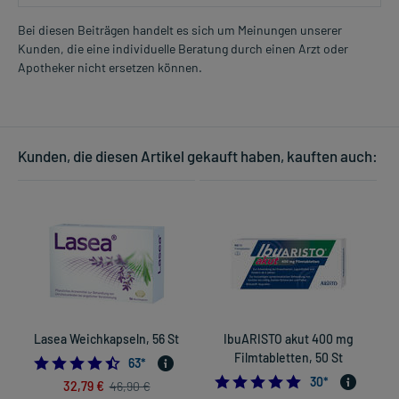
Bei diesen Beiträgen handelt es sich um Meinungen unserer
Kunden, die eine individuelle Beratung durch einen Arzt oder
Apotheker nicht ersetzen können.
Kunden, die diesen Artikel gekauft haben, kauften auch:
Lasea Weichkapseln, 56 St
IbuARISTO akut 400 mg
Filmtabletten, 50 St
4.507936507936508
63
*
5.0
30
*
32,79 €
46,90 €