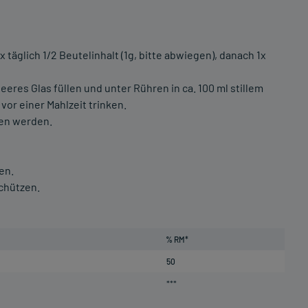
täglich 1/2 Beutelinhalt (1g, bitte abwiegen), danach 1x
leeres Glas füllen und unter Rühren in ca. 100 ml stillem
vor einer Mahlzeit trinken.
ten werden.
en.
chützen.
% RM*
50
***