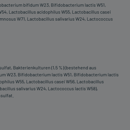
obacterium bifidum W23, Bifidobacterium lactis W51,
54, Lactobacillus acidophilus W55, Lactobacillus casei
amnosus W71, Lactobacillus salivarius W24, Lactococcus
ulfat, Bakterienkulturen (1,5 %) (bestehend aus
um W23, Bifidobacterium lactis W51, Bifidobacterium lactis
philus W55, Lactobacillus casei W56, Lactobacillus
cillus salivarius W24, Lactococcus lactis W58),
sulfat.