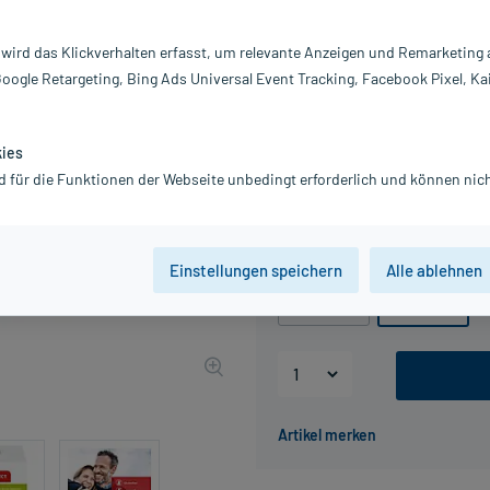
Darreichung:
Pu
Inhalt:
30
 wird das Klickverhalten erfasst, um relevante Anzeigen und Remarketing
PZN:
15
Google Retargeting, Bing Ads Universal Event Tracking, Facebook Pixel, Ka
Hersteller:
n
34,36 €
UVP
42,95 €
34
kies
inkl. MwSt.
Gratis-Versand
innerhalb D.
d für die Funktionen der Webseite unbedingt erforderlich und können nich
Grundpreis: 572,67 € / kg
Packungseinheit
Einstellungen speichern
Alle ablehnen
30 g
60 g