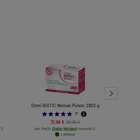
Omni BiOTiC Woman Pulver, 28X2 g
Perenterol
5.0
1
*
31,96 €
39,95 €
 D.
inkl. MwSt.
Gratis-Versand
innerhalb D.
inkl. Mw
Lieferbar