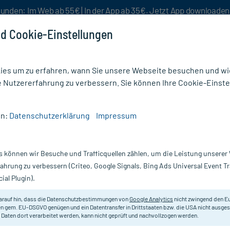
unden: Im Web ab 55€ | In der App ab 35€. Jetzt App downloade
d Cookie-Einstellungen
es um zu erfahren, wann Sie unsere Webseite besuchen und wie
e Nutzererfahrung zu verbessern. Sie können Ihre Cookie-Einste
nlösen
Rezeptur
Aktion %
en:
Datenschutzerklärung
Impressum
rdauung
/
MyBiotik Protect Pulver
s können wir Besuche und Trafficquellen zählen, um die Leistung unsere
Nur für kurze Zeit:
Gratis-Versand* ab 19€ Mindestbestellwert!
fahrung zu verbessern (Criteo, Google Signals, Bing Ads Universal Event 
ial Plugin).
 g
arauf hin, dass die Datenschutzbestimmungen von
Google Analytics
nicht zwingend den E
Nahrungsergänzungsmittel mit 11 n
n gem. EU-DSGVO genügen und ein Datentransfer in Drittstaaten bzw. die USA nicht ausg
 Daten dort verarbeitet werden, kann nicht geprüft und nachvollzogen werden.
Vitamin B2.