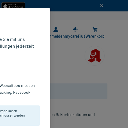
n
E-Rezept App
Anmelden
mycarePlus
Warenkorb
 Sie mit uns
llungen jederzeit
r Webseite zu messen
Tracking, Facebook
uropäischen
atürlichen, stoffwechselaktiven Bakterienkulturen und
eschlossen werden