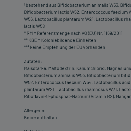
bestehend aus Bifidobacterium animalis W53, Bifid
1
Bifidobacterium lactis W52, Enterococcus faecium W
W56, Lactobacillus plantarum W21, Lactobacillus rh
lactis W58
* RM = Referenzmenge nach VO (EU) Nr. 1169/2011
** KBE = Koloniebildende Einheiten
*** keine Empfehlung der EU vorhanden
Zutaten:
Maisstärke, Maltodextrin, Kaliumchlorid, Magnesiums
Bifidobacterium animalis W53, Bifidobacterium bifid
W52, Enterococcus faecium W54, Lactobacillus acido
plantarum W21, Lactobacillus rhamnosus W71, Lactoba
Riboflavin-5'-phosphat-Natrium (Vitamin B2), Mangan
Allergene:
Keine enthalten.