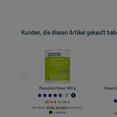
Kunden, die diesen Artikel gekauft hab
Mucozink Pulver, 600 g
Paracet
4.5
2
*
47,74 €
50,95 €
inkl. MwSt.
Gratis-Versand
innerhalb D.
Lieferbar
in