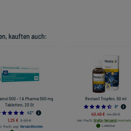
en, kauften auch:
amol 500 - 1 A Pharma 500 mg
Restaxil Tropfen, 50 ml
Tabletten, 20 St
4.5
6
*
4.833333333333333
42
*
40,49 €
44,99 €
1,25 €
2,53 €
inkl. MwSt.
Gratis-Versand
innerhalb
Lieferbar
kl. MwSt.
zzgl.
Versandkosten