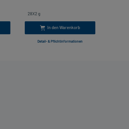
In den Warenkorb
Detail- & Pflichtinformationen
Deta