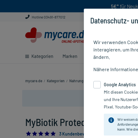
5€*
für Neuk
Hotline 03491-877012
Datenschutz- un
Wir verwenden Cooki
interagieren, um Ihr
Kategorien
Marken
Ratgeber
E-Rezept ei
ändern.
Nähere Information
mycare.de
/
Kategorien
/
Nahrungsergänzung
/
Magen, Darm & Ve
Google Analytics
Mit diesen Cookie
und Ihre Nutzerer
Pixel, Youtube-Soc
MyBiotik Protect Pulver, 30X2
Wir weisen d
Anforderunge
kann. Wie die
5.0
3 Kundenbewertungen*