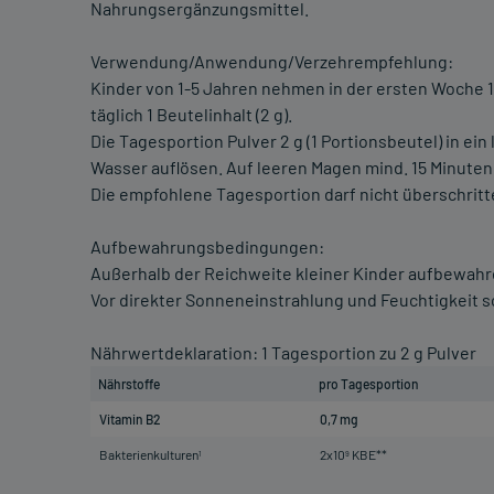
Nahrungsergänzungsmittel.
Verwendung/Anwendung/Verzehrempfehlung:
Kinder von 1-5 Jahren nehmen in der ersten Woche 1x 
täglich 1 Beutelinhalt (2 g).
Die Tagesportion Pulver 2 g (1 Portionsbeutel) in ein 
Wasser auflösen. Auf leeren Magen mind. 15 Minuten 
Die empfohlene Tagesportion darf nicht überschrit
Aufbewahrungsbedingungen:
Außerhalb der Reichweite kleiner Kinder aufbewahr
Vor direkter Sonneneinstrahlung und Feuchtigkeit s
Nährwertdeklaration: 1 Tagesportion zu 2 g Pulver
Nährstoffe
pro Tagesportion
Vitamin B2
0,7 mg
Bakterienkulturen
2x10
KBE**
1
9