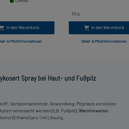
Lieferbar
In den Warenkorb
In den Warenkorb
tail- & Pflichtinformationen
Detail- & Pflichtinformationen
kosert Spray bei Haut- und Fußpilz
stoff: Sertaconazolnitrat. Anwendung: Pityriasis versicolor
hyten verursacht werden (z.B. Fußpilz).
Warnhinweise:
kohol (Ethanol) pro 1 ml Lösung.