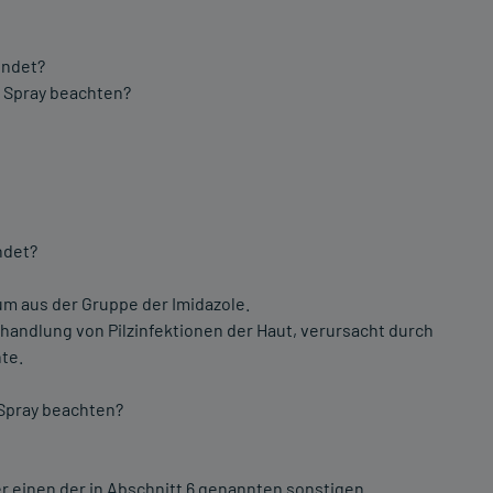
endet?
® Spray beachten?
ndet?
um aus der Gruppe der Imidazole.
andlung von Pilzinfektionen der Haut, verursacht durch
hte.
 Spray beachten?
r einen der in Abschnitt 6 genannten sonstigen