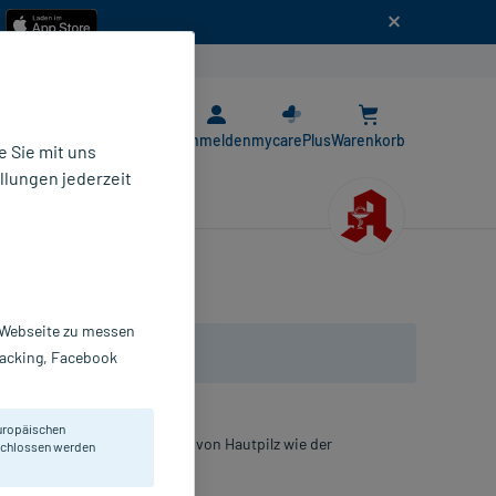
n
E-Rezept App
Anmelden
mycarePlus
Warenkorb
 Sie mit uns
llungen jederzeit
r Webseite zu messen
Tracking, Facebook
uropäischen
lflechte und anderen Formen von Hautpilz wie der
eschlossen werden