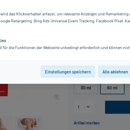
Darreichung:
L
Inhalt:
2X
 wird das Klickverhalten erfasst, um relevante Anzeigen und Remarketing
PZN:
1
Google Retargeting, Bing Ads Universal Event Tracking, Facebook Pixel, Ka
Hersteller:
Dr
Information:
20,09 €
kies
UVP
23,45 €
201
d für die Funktionen der Webseite unbedingt erforderlich und können nich
inkl. MwSt.
Gratis-Versand
innerhalb D.
Grundpreis: 334,83 € / l
Einstellungen speichern
Alle ablehnen
Packungseinheit
30 ml
60 ml