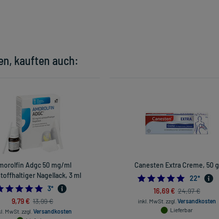
en, kauften auch:
morolfin Adgc 50 mg/ml
Canesten Extra Creme, 50 g
toffhaltiger Nagellack, 3 ml
5.0
22
*
5.0
3
*
16,69 €
24,97 €
9,79 €
13,99 €
inkl. MwSt.
zzgl.
Versandkosten
Lieferbar
kl. MwSt.
zzgl.
Versandkosten