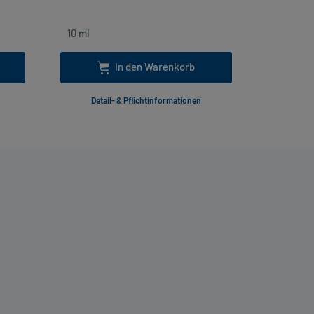
In den Warenkorb
Detail- & Pflichtinformationen
Deta