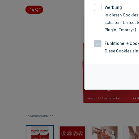
Werbung
-14%*
In diesen Cookies
schalten (Criteo, 
Plugin, Emarsys).
Funktionelle Coo
Diese Cookies sin
Abbildung ähnlich