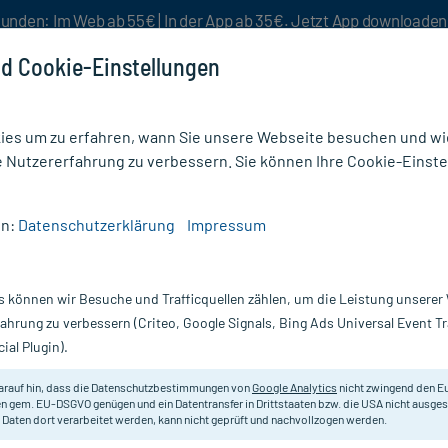
unden: Im Web ab 55€ | In der App ab 35€. Jetzt App downloade
d Cookie-Einstellungen
es um zu erfahren, wann Sie unsere Webseite besuchen und wie
e Nutzererfahrung zu verbessern. Sie können Ihre Cookie-Einste
nlösen
Rezeptur
Aktion %
en:
Datenschutzerklärung
Impressum
/
Mykosert Spray bei Haut- und Fußpilz
s können wir Besuche und Trafficquellen zählen, um die Leistung unsere
Nur für kurze Zeit:
Gratis-Versand* ab 19€ Mindestbestellwert!
fahrung zu verbessern (Criteo, Google Signals, Bing Ads Universal Event 
ial Plugin).
 Fußpilz, 2X30 ml
arauf hin, dass die Datenschutzbestimmungen von
Google Analytics
nicht zwingend den E
Zur Behandlung von Fußpilz, Ringe
n gem. EU-DSGVO genügen und ein Datentransfer in Drittstaaten bzw. die USA nicht ausg
 Daten dort verarbeitet werden, kann nicht geprüft und nachvollzogen werden.
Kleienpilzflechte.