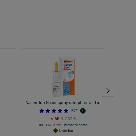
NasenDuo Nasenspray ratiopharm, 10 ml
Balneu
4.788461538461538
52
*
4,49 €
7,50 €
inkl. MwSt.
zzgl.
Versandkosten
inkl
Lieferbar