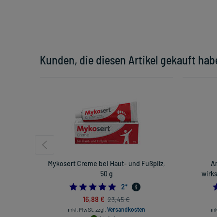
Kunden, die diesen Artikel gekauft hab
Mykosert Creme bei Haut- und Fußpilz,
A
50 g
wirks
5.0
2
*
16,88 €
23,45 €
inkl. MwSt.
zzgl.
Versandkosten
in