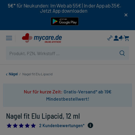
5€*
für Neukunden: Im Web ab 55€ | In der App ab 35€.
Jetzt App downloaden
Nägel
/
Nagel fit Elu Lipacid
Nur für kurze Zeit:
Gratis-Versand* ab 19€
Mindestbestellwert!
Nagel fit Elu Lipacid, 12 ml
5.0
2 Kundenbewertungen*