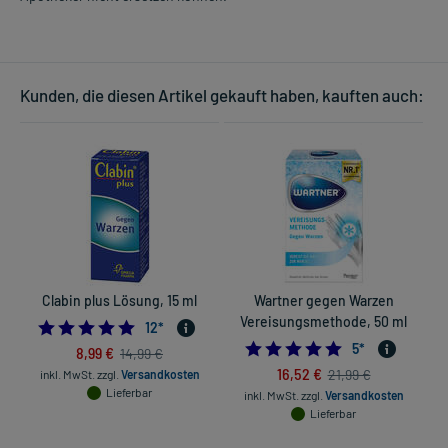
Kunden, die diesen Artikel gekauft haben, kauften auch:
Clabin plus Lösung, 15 ml
Wartner gegen Warzen
Vereisungsmethode, 50 ml
4.833333333333333
12
*
5.0
5
*
8,99 €
14,99 €
16,52 €
21,99 €
inkl. MwSt.
zzgl.
Versandkosten
Lieferbar
inkl. MwSt.
zzgl.
Versandkosten
Lieferbar