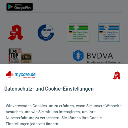
Datenschutz- und Cookie-Einstellungen
Wir verwenden Cookies um zu erfahren, wann Sie unsere Webseite
besuchen und wie Sie mit uns interagieren, um Ihre
Nutzererfahrung zu verbessern. Sie können Ihre Cookie-
Alle Preise gelten inkl. MwSt., ggf. zzgl. Versandkosten
Einstellungen jederzeit ändern.
Informationen auf dieser Website werden ausschließlich für