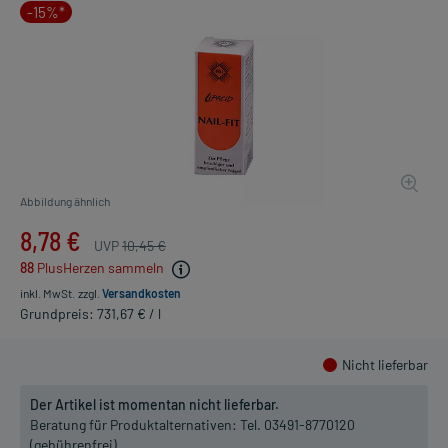
-15%*
Abbildung ähnlich
8,78 €
UVP
10,45 €
88
PlusHerzen sammeln
inkl. MwSt.
zzgl.
Versandkosten
Grundpreis: 731,67 € / l
Nicht lieferbar
Der Artikel ist momentan nicht lieferbar.
Beratung für Produktalternativen:
Tel. 03491-8770120
(gebührenfrei)