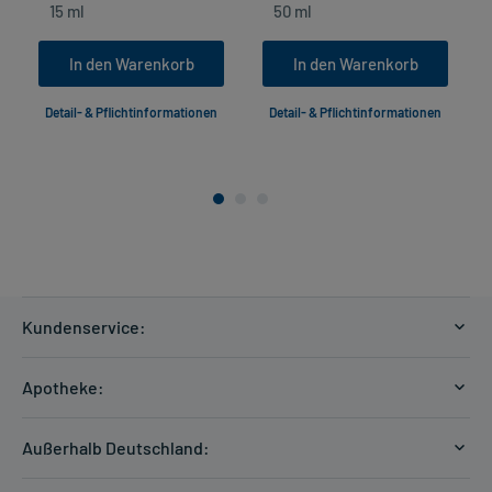
In den Warenkorb
In den Warenkorb
Detail- & Pflichtinformationen
Detail- & Pflichtinformationen
Kundenservice:
Versandkosten
Apotheke:
Zahlungsarten
Ratgeber
Kontakt
Außerhalb Deutschland:
E-Rezept
FAQ
Versandkosten Schweiz