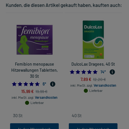
Kunden, die diesen Artikel gekauft haben, kauften auch:
Femibion menopause
DulcoLax Dragees, 40 St
Hitzewallungen Tabletten,
4.9285714285714
14
*
30 St
7,89 €
12,20 €
4.666666666666667
6
*
inkl. MwSt.
zzgl.
Versandkosten
15,99 €
Lieferbar
19,99 €
inkl. MwSt.
zzgl.
Versandkosten
Lieferbar