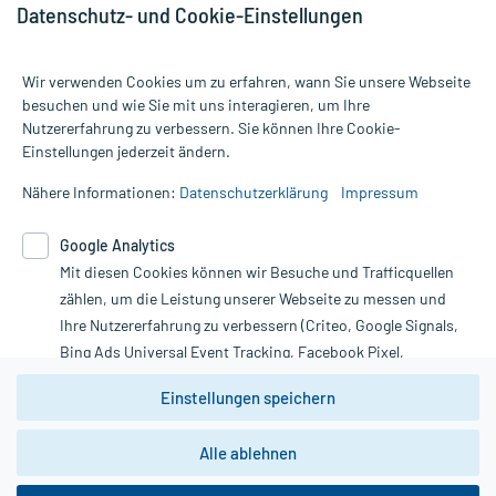
Datenschutz- und Cookie-Einstellungen
Wir verwenden Cookies um zu erfahren, wann Sie unsere Webseite
besuchen und wie Sie mit uns interagieren, um Ihre
Nutzererfahrung zu verbessern. Sie können Ihre Cookie-
Alle Preise gelten inkl. MwSt., ggf. zzgl. Versandkosten
Einstellungen jederzeit ändern.
Informationen auf dieser Website werden ausschließlich für
informative Zwecke zur Verfügung gestellt. Sie ersetzen keinesfalls
Nähere Informationen:
Datenschutzerklärung
Impressum
die Untersuchung und Behandlung durch einen Arzt. Bitte
beachten Sie, dass hierdurch weder Diagnosen gestellt noch
Google Analytics
Therapien eingeleitet werden können. | Diese Webseite benutzt
Mit diesen Cookies können wir Besuche und Trafficquellen
Google Analytics. Lesen Sie bitte dazu die wichtigen Hinweise in
unserer Datenschutzerklärung. Für den Widerruf einer Bestellung
zählen, um die Leistung unserer Webseite zu messen und
nutzen Sie das Formular:
Ihre Nutzererfahrung zu verbessern (Criteo, Google Signals,
Bing Ads Universal Event Tracking, Facebook Pixel,
Vertrag widerrufen
Youtube-Social Plugin).
Einstellungen speichern
Wir weisen darauf hin, dass die
Datenschutzbestimmungen von
Google Analytics
nicht
Alle ablehnen
*Hinweise zu unseren Aktionen und Bewertungen
zwingend den Europäischen Anforderungen gem. EU-
DSGVO genügen und ein Datentransfer in Drittstaaten bzw.
die USA nicht ausgeschlossen werden kann. Wie die