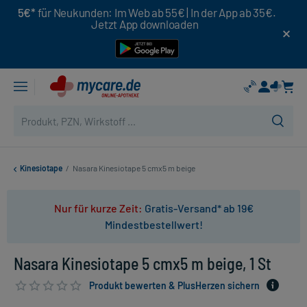
5€*
für Neukunden: Im Web ab 55€ | In der App ab 35€.
Jetzt App downloaden
Kinesiotape
/
Nasara Kinesiotape 5 cmx5 m beige
Nur für kurze Zeit:
Gratis-Versand* ab 19€
Mindestbestellwert!
Nasara Kinesiotape 5 cmx5 m beige, 1 St
Produkt bewerten & PlusHerzen sichern