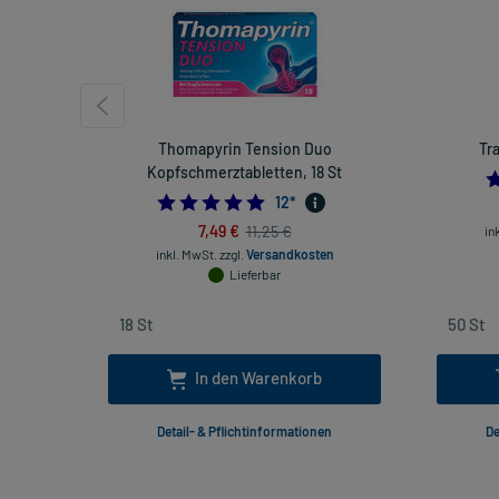
Thomapyrin Tension Duo
Tr
Kopfschmerztabletten, 18 St
4.916666666666667
12
*
7,49 €
11,25 €
in
inkl. MwSt.
zzgl.
Versandkosten
Lieferbar
In den Warenkorb
Detail- & Pflichtinformationen
De