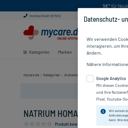
5€*
für Neuk
Hotline 03491-877012
Datenschutz- un
Wir verwenden Cooki
interagieren, um Ihr
Kategorien
Marken
Ratgeber
E-Rezept ei
ändern.
Nähere Information
mycare.de
/
Kategorien
/
Arzneimittel rezeptfrei
/
NATRIUM HOMAC
Google Analytics
Mit diesen Cookie
und Ihre Nutzerer
Pixel, Youtube-Soc
NATRIUM HOMACCORD, 30 ml
Wir weisen d
Anforderunge
kann. Wie die
Produkt bewerten & PlusHerzen sichern