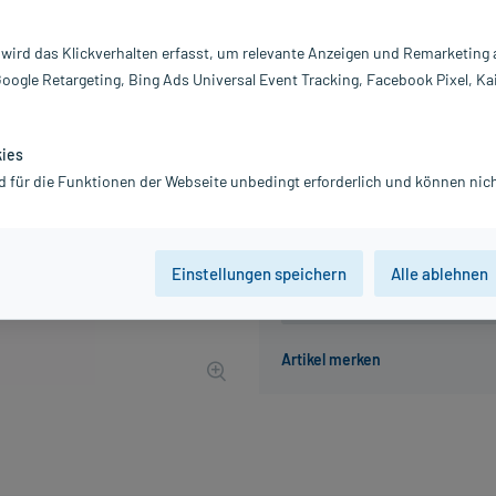
Inhalt:
30
PZN:
0
 wird das Klickverhalten erfasst, um relevante Anzeigen und Remarketing
Hersteller:
Bi
Google Retargeting, Bing Ads Universal Event Tracking, Facebook Pixel, Ka
12,30 €
UVP
14,36 €
123
P
inkl. MwSt.
zzgl.
Versandkosten
kies
Grundpreis: 410,00 € / l
d für die Funktionen der Webseite unbedingt erforderlich und können nich
Einstellungen speichern
Alle ablehnen
Der Artikel ist momentan nicht
Beratung für Produktalternat