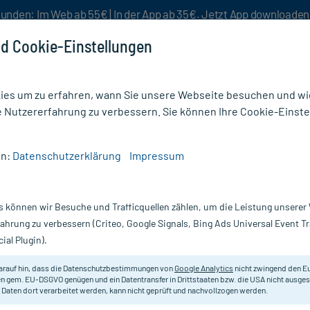
unden: Im Web ab 55€ | In der App ab 35€. Jetzt App downloade
d Cookie-Einstellungen
es um zu erfahren, wann Sie unsere Webseite besuchen und wie
e Nutzererfahrung zu verbessern. Sie können Ihre Cookie-Einste
nlösen
Rezeptur
Aktion %
en:
Datenschutzerklärung
Impressum
CORD
s können wir Besuche und Trafficquellen zählen, um die Leistung unsere
Nur für kurze Zeit:
Gratis-Versand* ab 19€ Mindestbestellwert!
fahrung zu verbessern (Criteo, Google Signals, Bing Ads Universal Event 
ial Plugin).
arauf hin, dass die Datenschutzbestimmungen von
Google Analytics
nicht zwingend den E
Homöopathisches Arzneimittel.
n gem. EU-DSGVO genügen und ein Datentransfer in Drittstaaten bzw. die USA nicht ausg
 Daten dort verarbeitet werden, kann nicht geprüft und nachvollzogen werden.
Darreichung:
Tr