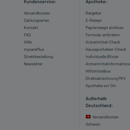
Kundenservice:
Apotheke:
Versandkosten
Ratgeber
Zahlungsarten
E-Rezept
Kontakt
Papierrezept einlösen
FAQ
Formular anfordern
Hilfe
Arzneimittel-Check
mycarePlus
Hausapotheken-Check
Direktbestellung
Individuelle Blister
Newsletter
Arzneimittelinformation
Hilfsmittelbox
Direktabrechnung PKV
Apotheke vor Ort
Außerhalb
Deutschland:
Versandkosten
Schweiz