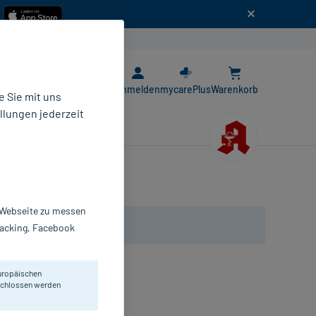
n
E-Rezept App
Anmelden
mycarePlus
Warenkorb
 Sie mit uns
llungen jederzeit
r Webseite zu messen
Tracking, Facebook
uropäischen
eschlossen werden
opfen