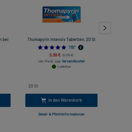
n bei
Thomapyrin Intensiv Tabletten, 20 St
Multilind
4.913043478260869
115
*
454545454
5,99 €
9,79 €
inkl. MwSt.
zzgl.
Versandkosten
inkl
Lieferbar
In den Warenkorb
Detail- & Pflichtinformationen
Deta