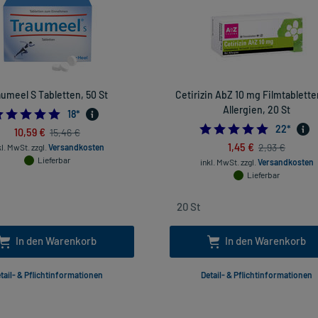
aumeel S Tabletten, 50 St
Cetirizin AbZ 10 mg Filmtablette
Allergien, 20 St
4.944444444444445
18
*
4.954545
22
*
10,59 €
15,46 €
1,45 €
2,93 €
kl. MwSt.
zzgl.
Versandkosten
Lieferbar
inkl. MwSt.
zzgl.
Versandkosten
Lieferbar
In den Warenkorb
In den Warenkorb
tail- & Pflichtinformationen
Detail- & Pflichtinformationen