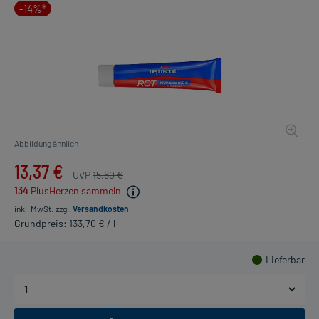
-14%*
Abbildung ähnlich
13,37 €
UVP
15,60 €
134
PlusHerzen sammeln
inkl. MwSt.
zzgl.
Versandkosten
Grundpreis: 133,70 € / l
Lieferbar