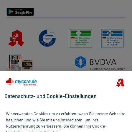
Barrierefreiheitserklärung
Datenschutz- und Cookie-Einstellungen
Wir verwenden Cookies um zu erfahren, wann Sie unsere Webseite
besuchen und wie Sie mit uns interagieren, um Ihre
Nutzererfahrung zu verbessern. Sie können Ihre Cookie-
Alle Preise gelten inkl. MwSt., ggf. zzgl. Versandkosten