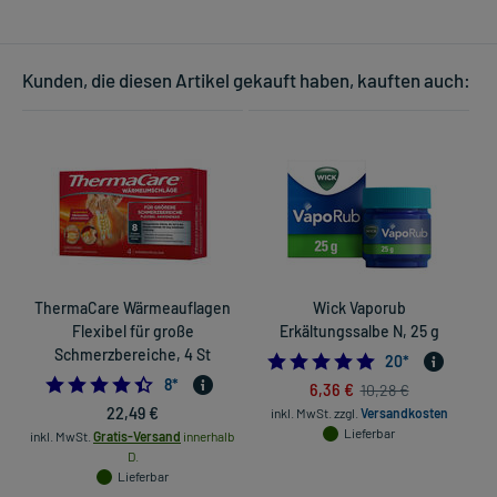
Kunden, die diesen Artikel gekauft haben, kauften auch:
ThermaCare Wärmeauflagen
Wick Vaporub
Flexibel für große
Erkältungssalbe N, 25 g
Schmerzbereiche, 4 St
5.0
20
*
4.375
8
*
6,36 €
10,28 €
22,49 €
inkl. MwSt.
zzgl.
Versandkosten
Lieferbar
inkl. MwSt.
Gratis-Versand
innerhalb
D.
Lieferbar