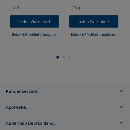
In den Warenkorb
In den Warenkorb
Detail- & Pflichtinformationen
Detail- & Pflichtinformationen
Kundenservice:
Versandkosten
Apotheke:
Zahlungsarten
Ratgeber
Kontakt
Außerhalb Deutschland:
E-Rezept
FAQ