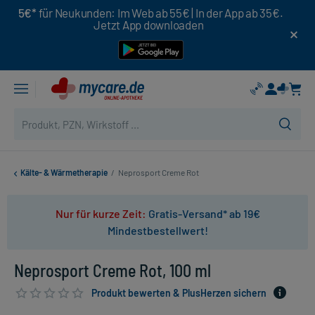
5€*
für Neukunden: Im Web ab 55€ | In der App ab 35€.
Jetzt App downloaden
Kälte- & Wärmetherapie
/
Neprosport Creme Rot
Nur für kurze Zeit:
Gratis-Versand* ab 19€
Mindestbestellwert!
Neprosport Creme Rot, 100 ml
Produkt bewerten & PlusHerzen sichern