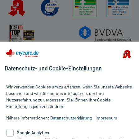
Impressum
Datenschutz
Cookie-Einstellungen
Rückgabe/Widerruf
Barrierefreiheitserklärung
Datenschutz- und Cookie-Einstellungen
Wir verwenden Cookies um zu erfahren, wann Sie unsere Webseite
besuchen und wie Sie mit uns interagieren, um Ihre
Nutzererfahrung zu verbessern. Sie können Ihre Cookie-
Alle Preise gelten inkl. MwSt., ggf. zzgl. Versandkosten
Einstellungen jederzeit ändern.
Informationen auf dieser Website werden ausschließlich für
informative Zwecke zur Verfügung gestellt. Sie ersetzen keinesfalls
Nähere Informationen:
Datenschutzerklärung
Impressum
die Untersuchung und Behandlung durch einen Arzt. Bitte
beachten Sie, dass hierdurch weder Diagnosen gestellt noch
Google Analytics
Therapien eingeleitet werden können. | Diese Webseite benutzt