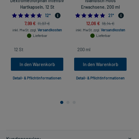
Dextromethorphan Intensiv
Isländisch Moos
Hartkapseln, 12 St
Erwachsene, 200 ml
4.583333333333333
5.0
12
*
21
*
7,99 €
12,06 €
11,97 €
18,14 €
inkl. MwSt.
zzgl.
Versandkosten
inkl. MwSt.
zzgl.
Versandkosten
Lieferbar
Lieferbar
In den Warenkorb
In den Warenkorb
Detail- & Pflichtinformationen
Detail- & Pflichtinformationen
Kundenservice: