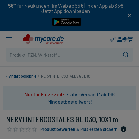
5€*
für Neukunden: Im Web ab 55€ | In der App ab 35€.
Jetzt App downloaden
Anthroposophie
/
NERVI INTERCOSTALES GL D30
Nur für kurze Zeit:
Gratis-Versand* ab 19€
Mindestbestellwert!
NERVI INTERCOSTALES GL D30, 10X1 ml
Produkt bewerten & PlusHerzen sichern