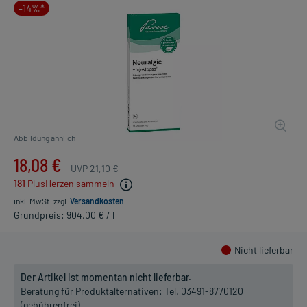
-14%*
Abbildung ähnlich
18,08 €
UVP
21,10 €
181
PlusHerzen sammeln
inkl. MwSt.
zzgl.
Versandkosten
Grundpreis: 904,00 € / l
Nicht lieferbar
Der Artikel ist momentan nicht lieferbar.
Beratung für Produktalternativen:
Tel. 03491-8770120
(gebührenfrei)