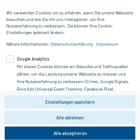
Für die Produkte der Kategorie Schmerzmittel wurden 5344
Wir verwenden Cookies um zu erfahren, wann Sie unsere Webseite
Bewertungen mit durchschnittlich 4,8 von 5 Sternen abgegeben.
besuchen und wie Sie mit uns interagieren, um Ihre
Nutzererfahrung zu verbessern. Sie können Ihre Cookie-
Alle Preise gelten inkl. MwSt., ggf. zzgl. Versandkosten
Einstellungen jederzeit ändern.
Informationen auf dieser Website werden ausschließlich für
informative Zwecke zur Verfügung gestellt. Sie ersetzen keinesfalls
Nähere Informationen:
Datenschutzerklärung
Impressum
die Untersuchung und Behandlung durch einen Arzt. Bitte
beachten Sie, dass hierdurch weder Diagnosen gestellt noch
Google Analytics
Therapien eingeleitet werden können. | Diese Webseite benutzt
Mit diesen Cookies können wir Besuche und Trafficquellen
Google Analytics. Lesen Sie bitte dazu die wichtigen Hinweise in
unserer Datenschutzerklärung. Für den Widerruf einer Bestellung
zählen, um die Leistung unserer Webseite zu messen und
nutzen Sie das Formular:
Ihre Nutzererfahrung zu verbessern (Criteo, Google Signals,
Bing Ads Universal Event Tracking, Facebook Pixel,
Vertrag widerrufen
Youtube-Social Plugin).
Einstellungen speichern
Wir weisen darauf hin, dass die
Datenschutzbestimmungen von
Google Analytics
nicht
Alle ablehnen
*Hinweise zu unseren Aktionen und Bewertungen
zwingend den Europäischen Anforderungen gem. EU-
DSGVO genügen und ein Datentransfer in Drittstaaten bzw.
die USA nicht ausgeschlossen werden kann. Wie die
Alle akzeptieren
Daten dort verarbeitet werden, kann nicht geprüft und
nachvollzogen werden.
copyright @ 2026 Roland Helle e.K. - Versandapotheke - Alle Rechte vorbehalten