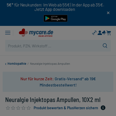
5€*
für Neukunden: Im Web ab 55€ | In der App ab 35€.
Jetzt App downloaden
Homöopathie
/
Neuralgie Injektopas Ampullen
Nur für kurze Zeit:
Gratis-Versand* ab 19€
Mindestbestellwert!
Neuralgie Injektopas Ampullen, 10X2 ml
Produkt bewerten & PlusHerzen sichern