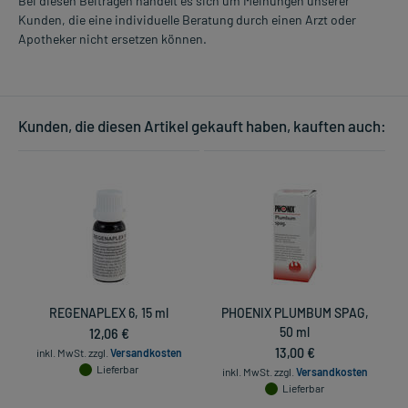
Bei diesen Beiträgen handelt es sich um Meinungen unserer
Kunden, die eine individuelle Beratung durch einen Arzt oder
Apotheker nicht ersetzen können.
Kunden, die diesen Artikel gekauft haben, kauften auch:
REGENAPLEX 6, 15 ml
PHOENIX PLUMBUM SPAG,
12,06 €
50 ml
13,00 €
inkl. MwSt.
zzgl.
Versandkosten
Lieferbar
inkl. MwSt.
zzgl.
Versandkosten
Lieferbar
in