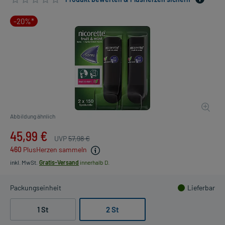
-20%*
Abbildung ähnlich
45,99 €
UVP
57,98 €
460
PlusHerzen sammeln
inkl. MwSt.
Gratis-Versand
innerhalb D.
Packungseinheit
Lieferbar
1 St
2 St