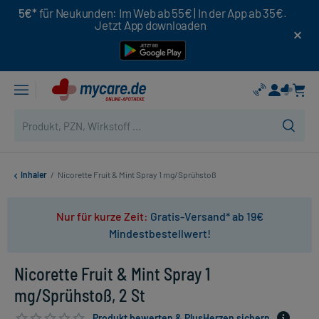
5€*
für Neukunden: Im Web ab 55€ | In der App ab 35€.
Jetzt App downloaden
Inhaler
/
Nicorette Fruit & Mint Spray 1 mg/Sprühstoß
Nur für kurze Zeit:
Gratis-Versand* ab 19€
Mindestbestellwert!
Nicorette Fruit & Mint Spray 1
mg/Sprühstoß, 2 St
Produkt bewerten & PlusHerzen sichern