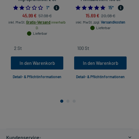
2.0
5.0
1
*
15
*
45,99 €
15,69 €
57,98 €
20,98 €
inkl. MwSt.
Gratis-Versand
innerhalb
inkl. MwSt.
zzgl.
Versandkosten
D.
Lieferbar
Lieferbar
In den Warenkorb
In den Warenkorb
Detail- & Pflichtinformationen
Detail- & Pflichtinformationen
Kundenservice: