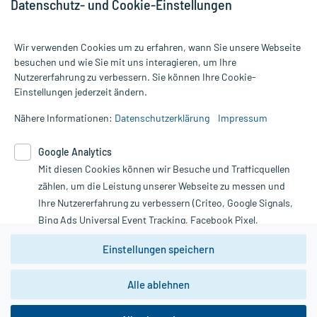
Datenschutz- und Cookie-Einstellungen
Wir verwenden Cookies um zu erfahren, wann Sie unsere Webseite
besuchen und wie Sie mit uns interagieren, um Ihre
Nutzererfahrung zu verbessern. Sie können Ihre Cookie-
Alle Preise gelten inkl. MwSt., ggf. zzgl. Versandkosten
Einstellungen jederzeit ändern.
Informationen auf dieser Website werden ausschließlich für
informative Zwecke zur Verfügung gestellt. Sie ersetzen keinesfalls
Nähere Informationen:
Datenschutzerklärung
Impressum
die Untersuchung und Behandlung durch einen Arzt. Bitte
beachten Sie, dass hierdurch weder Diagnosen gestellt noch
Google Analytics
Therapien eingeleitet werden können. | Diese Webseite benutzt
Mit diesen Cookies können wir Besuche und Trafficquellen
Google Analytics. Lesen Sie bitte dazu die wichtigen Hinweise in
unserer Datenschutzerklärung. Für den Widerruf einer Bestellung
zählen, um die Leistung unserer Webseite zu messen und
nutzen Sie das Formular:
Ihre Nutzererfahrung zu verbessern (Criteo, Google Signals,
Bing Ads Universal Event Tracking, Facebook Pixel,
Vertrag widerrufen
Youtube-Social Plugin).
Einstellungen speichern
Wir weisen darauf hin, dass die
Datenschutzbestimmungen von
Google Analytics
nicht
Alle ablehnen
*Hinweise zu unseren Aktionen und Bewertungen
zwingend den Europäischen Anforderungen gem. EU-
DSGVO genügen und ein Datentransfer in Drittstaaten bzw.
die USA nicht ausgeschlossen werden kann. Wie die