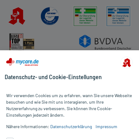
Datenschutz- und Cookie-Einstellungen
Wir verwenden Cookies um zu erfahren, wann Sie unsere Webseite
besuchen und wie Sie mit uns interagieren, um Ihre
Nutzererfahrung zu verbessern. Sie können Ihre Cookie-
Alle Preise gelten inkl. MwSt., ggf. zzgl. Versandkosten
Einstellungen jederzeit ändern.
Informationen auf dieser Website werden ausschließlich für
informative Zwecke zur Verfügung gestellt. Sie ersetzen keinesfalls
Nähere Informationen:
Datenschutzerklärung
Impressum
die Untersuchung und Behandlung durch einen Arzt. Bitte
beachten Sie, dass hierdurch weder Diagnosen gestellt noch