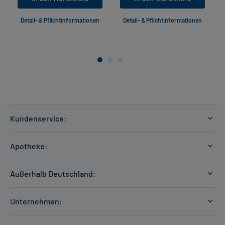
Detail- & Pflichtinformationen
Detail- & Pflichtinformationen
Kundenservice:
Versandkosten
Apotheke:
Zahlungsarten
Ratgeber
Kontakt
Außerhalb Deutschland:
E-Rezept
FAQ
Versandkosten Schweiz
Papierrezept einlösen
Hilfe
Unternehmen:
Formular anfordern
mycarePlus
Experten-Team