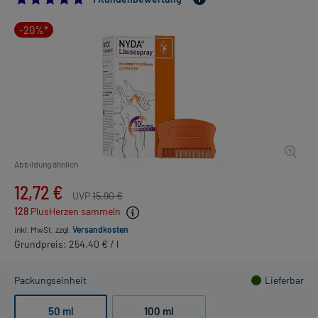
-20%*
Abbildung ähnlich
12,72 €
UVP
15,90 €
128
PlusHerzen sammeln
inkl. MwSt.
zzgl.
Versandkosten
Grundpreis: 254,40 € / l
Packungseinheit
Lieferbar
50 ml
100 ml