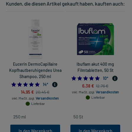
Kunden, die diesen Artikel gekauft haben, kauften auch:
Eucerin DermoCapillaire
Ibuflam akut 400 mg
Kopfhautberuhigendes Urea
Filmtabletten, 50 St
Shampoo, 250 ml
5.0
10
*
4.785714285714286
14
*
6,38 €
12,76 €
14,95 €
20,45 €
inkl. MwSt.
zzgl.
Versandkosten
Lieferbar
inkl. MwSt.
zzgl.
Versandkosten
Lieferbar
In den Warenkorb
In den Warenkorb