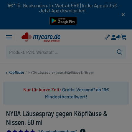
5€*
für Neukunden: Im Web ab 55€ | In der App ab 35€.
Jetzt App downloaden
Kopfläuse
/
NYDA Läusespray gegen Köpfläuse & Nissen
Nur für kurze Zeit:
Gratis-Versand* ab 19€
Mindestbestellwert!
NYDA Läusespray gegen Köpfläuse &
Nissen, 50 ml
5.0
1 Kundenbewertung*