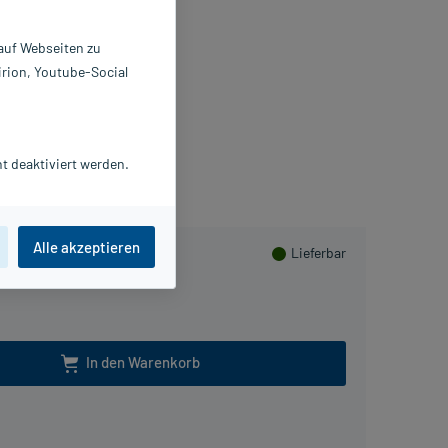
reme
 auf Webseiten zu
0 ml
irion, Youtube-Social
373358
. Theiss Naturwaren GmbH
Herzen sammeln
t deaktiviert werden.
Alle akzeptieren
Lieferbar
In den Warenkorb