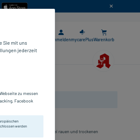
n
E-Rezept App
Anmelden
mycarePlus
Warenkorb
 Sie mit uns
llungen jederzeit
r Webseite zu messen
Tracking, Facebook
uropäischen
eschlossen werden
stem Olivenöl und Jojobaöl bei rauen und trockenen