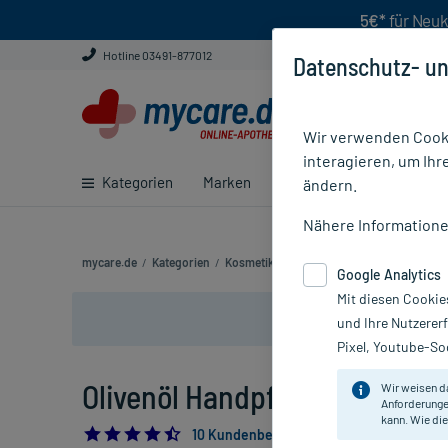
5€*
für Neuk
Hotline 03491-877012
Datenschutz- un
Wir verwenden Cooki
interagieren, um Ihr
Kategorien
Marken
Ratgeber
E-Rezept ei
ändern.
Nähere Information
mycare.de
/
Kategorien
/
Kosmetik
/
Hand- und Fußpflegeprodukte
Google Analytics
Mit diesen Cookie
und Ihre Nutzerer
Pixel, Youtube-Soc
Olivenöl Handpflegecreme, 10
Wir weisen d
Anforderunge
kann. Wie die
4.5
10 Kundenbewertungen*