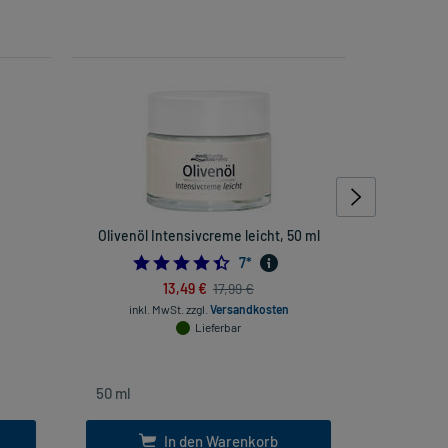
Olivenöl Intensivcreme leicht, 50 ml
Magnesiu
4705882355
4.428571428571429
7
*
13,49 €
17,99 €
inkl. MwSt.
zzgl.
Versandkosten
inkl
Lieferbar
In den Warenkorb