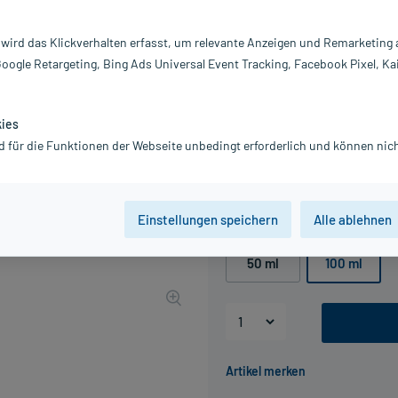
Darreichung:
C
 wird das Klickverhalten erfasst, um relevante Anzeigen und Remarketing
Inhalt:
10
Google Retargeting, Bing Ads Universal Event Tracking, Facebook Pixel, Ka
PZN:
01
Hersteller:
Dr
5,99 €
kies
UVP
7,99 €
60
Plus
d für die Funktionen der Webseite unbedingt erforderlich und können nich
inkl. MwSt.
zzgl.
Versandkosten
Grundpreis: 59,90 € / l
Einstellungen speichern
Alle ablehnen
Packungseinheit
50 ml
100 ml