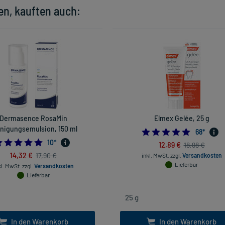
en, kauften auch:
Dermasence RosaMin
Elmex Gelée, 25 g
nigungsemulsion, 150 ml
4.941176
68
*
4.8
10
*
12,89 €
18,98 €
14,32 €
17,90 €
inkl. MwSt.
zzgl.
Versandkosten
Lieferbar
kl. MwSt.
zzgl.
Versandkosten
Lieferbar
In den Warenkorb
In den Warenkorb