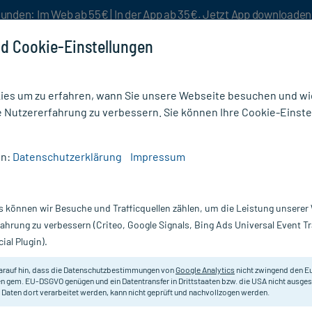
unden: Im Web ab 55€ | In der App ab 35€. Jetzt App downloade
d Cookie-Einstellungen
es um zu erfahren, wann Sie unsere Webseite besuchen und wie
e Nutzererfahrung zu verbessern. Sie können Ihre Cookie-Einste
nlösen
Rezeptur
Aktion %
en:
Datenschutzerklärung
Impressum
/
Handcreme
/
Olivenöl Handpflegecreme
s können wir Besuche und Trafficquellen zählen, um die Leistung unsere
Nur für kurze Zeit:
Gratis-Versand* ab 19€ Mindestbestellwert!
fahrung zu verbessern (Criteo, Google Signals, Bing Ads Universal Event 
ial Plugin).
0 ml
medipharma cosmetics
arauf hin, dass die Datenschutzbestimmungen von
Google Analytics
nicht zwingend den E
n gem. EU-DSGVO genügen und ein Datentransfer in Drittstaaten bzw. die USA nicht ausg
 Daten dort verarbeitet werden, kann nicht geprüft und nachvollzogen werden.
Feuchtigkeitspflege mit kaltgepres
Händen.