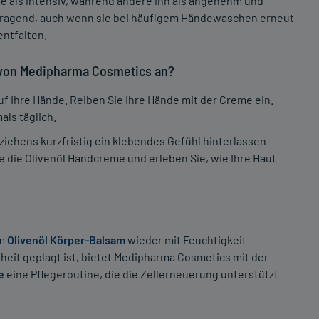
 als intensiv, während andere ihn als angenehm und
orragend, auch wenn sie bei häufigem Händewaschen erneut
entfalten.
 von Medipharma Cosmetics an?
 Ihre Hände. Reiben Sie Ihre Hände mit der Creme ein.
ls täglich.
ziehens kurzfristig ein klebendes Gefühl hinterlassen
e die Olivenöl Handcreme und erleben Sie, wie Ihre Haut
em
Olivenöl Körper-Balsam
wieder mit Feuchtigkeit
eit geplagt ist, bietet Medipharma Cosmetics mit der
e
eine Pflegeroutine, die die Zellerneuerung unterstützt