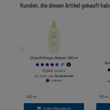
Kunden, die diesen Artikel gekauft hab
Olivenöl Körper-Balsam, 500 ml
Rei
4.5
8
*
17,24 €
22,99 €
inkl. MwSt.
zzgl.
Versandkosten
Lieferbar
in
In den Warenkorb