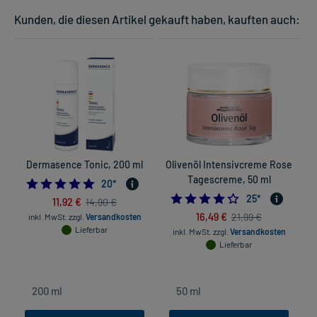
Kunden, die diesen Artikel gekauft haben, kauften auch:
Dermasence Tonic, 200 ml
Olivenöl Intensivcreme Rose
O
Tagescreme, 50 ml
4.95
20
*
4.24
25
*
11,92 €
14,90 €
16,49 €
21,99 €
inkl. MwSt.
zzgl.
Versandkosten
Lieferbar
inkl. MwSt.
zzgl.
Versandkosten
Lieferbar