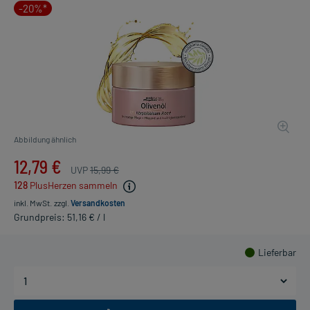
-20%*
Abbildung ähnlich
12,79 €
UVP
15,99 €
128
PlusHerzen sammeln
inkl. MwSt.
zzgl.
Versandkosten
Grundpreis: 51,16 € / l
Lieferbar