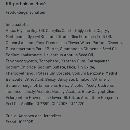
Körperbalsam Rosé
Produkteigenschaften:
Inhaltsstoffe:
Aqua, Glycine Soja Oil, Caprylic/Capric Triglyceride, Caprylyl
Methicone, Glyceryl Stearate Citrate, Olea Europaea Fruit Oil,
Cetearyl Alcohol, Rosa Damascena Flower Water, Parfum, Glycerin,
Butyrospermum Parkii Butter, Simmondsia Chinensis Seed Oil,
Sodium Hyaluronate, Helianthus Annuus Seed Oil,
Ethylhexylglycerin, Tocopherol, Xanthan Gum, Carrageenan,
Sodium Chloride, Sodium Sulfate, Mica, Tin Oxide,
Phenoxyethanol, Potassium Sorbate, Sodium Benzoate, Methyl
Benzoate, Citric Acid, Benzyl Salicylate, Linalool, Citronellol,
Geraniol, Eugenol, Limonene, Benzyl Alcohol, Acetyl Cedrene,
Terpineol, Linalyl Acetate, Geranyl Acetate, Beta-Caryophyllene,
Pelargonium Graveolens Flower Oil, Citrus Aurantium Bergamia
Peel Oil, Vanillin, CI 77891, CI 47005, CI 14720.
Quelle: Angaben des Herstellers
Stand: 10/2025