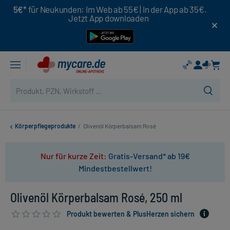
5€*
für Neukunden: Im Web ab 55€ | In der App ab 35€.
Jetzt App downloaden
Körperpflegeprodukte
/
Olivenöl Körperbalsam Rosé
Nur für kurze Zeit:
Gratis-Versand* ab 19€
Mindestbestellwert!
Olivenöl Körperbalsam Rosé, 250 ml
Produkt bewerten & PlusHerzen sichern