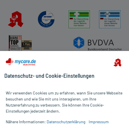
Datenschutz- und Cookie-Einstellungen
Wir verwenden Cookies um zu erfahren, wann Sie unsere Webseite
besuchen und wie Sie mit uns interagieren, um Ihre
Nutzererfahrung zu verbessern. Sie können Ihre Cookie-
Alle Preise gelten inkl. MwSt., ggf. zzgl. Versandkosten
Einstellungen jederzeit ändern.
Informationen auf dieser Website werden ausschließlich für
informative Zwecke zur Verfügung gestellt. Sie ersetzen keinesfalls
Nähere Informationen:
Datenschutzerklärung
Impressum
die Untersuchung und Behandlung durch einen Arzt. Bitte