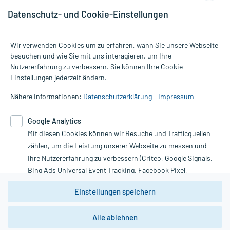
Datenschutz- und Cookie-Einstellungen
Wir verwenden Cookies um zu erfahren, wann Sie unsere Webseite
besuchen und wie Sie mit uns interagieren, um Ihre
Nutzererfahrung zu verbessern. Sie können Ihre Cookie-
Alle Preise gelten inkl. MwSt., ggf. zzgl. Versandkosten
Einstellungen jederzeit ändern.
Informationen auf dieser Website werden ausschließlich für
informative Zwecke zur Verfügung gestellt. Sie ersetzen keinesfalls
Nähere Informationen:
Datenschutzerklärung
Impressum
die Untersuchung und Behandlung durch einen Arzt. Bitte
beachten Sie, dass hierdurch weder Diagnosen gestellt noch
Google Analytics
Therapien eingeleitet werden können. | Diese Webseite benutzt
Mit diesen Cookies können wir Besuche und Trafficquellen
Google Analytics. Lesen Sie bitte dazu die wichtigen Hinweise in
unserer Datenschutzerklärung. Für den Widerruf einer Bestellung
zählen, um die Leistung unserer Webseite zu messen und
nutzen Sie das Formular:
Ihre Nutzererfahrung zu verbessern (Criteo, Google Signals,
Bing Ads Universal Event Tracking, Facebook Pixel,
Vertrag widerrufen
Youtube-Social Plugin).
Einstellungen speichern
Wir weisen darauf hin, dass die
Datenschutzbestimmungen von
Google Analytics
nicht
Alle ablehnen
*Hinweise zu unseren Aktionen und Bewertungen
zwingend den Europäischen Anforderungen gem. EU-
DSGVO genügen und ein Datentransfer in Drittstaaten bzw.