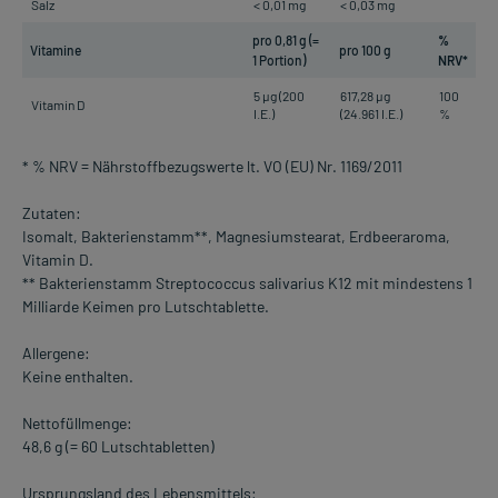
Salz
< 0,01 mg
< 0,03 mg
pro 0,81 g (=
%
Vitamine
pro 100 g
1 Portion)
NRV*
5 µg (200
617,28 µg
100
Vitamin D
I.E.)
(24.961 I.E.)
%
* % NRV = Nährstoffbezugswerte lt. VO (EU) Nr. 1169/2011
Zutaten:
Isomalt, Bakterienstamm**, Magnesiumstearat, Erdbeeraroma,
Vitamin D.
** Bakterienstamm Streptococcus salivarius K12 mit mindestens 1
Milliarde Keimen pro Lutschtablette.
Allergene:
Keine enthalten.
Nettofüllmenge:
48,6 g (= 60 Lutschtabletten)
Ursprungsland des Lebensmittels: