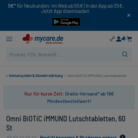
5€*
für Neukunden: Im Web ab 55€ | In der App ab 35€.
Jetzt App downloaden
Immunsystem & Abwehrstärkung
/
Omni BiOTiC iMMUND Lutschtabletten
Nur für kurze Zeit:
Gratis-Versand* ab 19€
Mindestbestellwert!
Omni BiOTiC iMMUND Lutschtabletten, 60
St
Produkt bewerten & PlusHerzen sichern