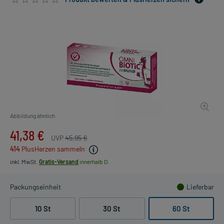
Abbildung ähnlich
41,38 €
UVP
45,95 €
414
PlusHerzen sammeln
inkl. MwSt.
Gratis-Versand
innerhalb D.
Packungseinheit
Lieferbar
10 St
30 St
60 St