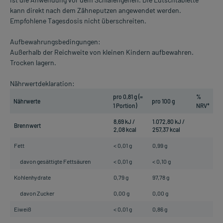
kann direkt nach dem Zähneputzen angewendet werden.
Empfohlene Tagesdosis nicht überschreiten.
Aufbewahrungsbedingungen:
Außerhalb der Reichweite von kleinen Kindern aufbewahren.
Trocken lagern.
Nährwertdeklaration:
pro 0,81 g (=
%
Nährwerte
pro 100 g
1 Portion)
NRV*
8,69 kJ /
1.072,80 kJ /
Brennwert
2,08 kcal
257,37 kcal
Fett
< 0,01 g
0,99 g
davon gesättigte Fettsäuren
< 0,01 g
< 0,10 g
Kohlenhydrate
0,79 g
97,78 g
davon Zucker
0,00 g
0,00 g
Eiweiß
< 0,01 g
0,86 g