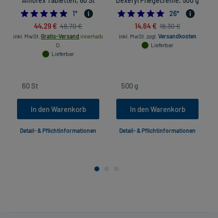
Amorex Tabletten, 60 St
Dexeryl Pflegecreme, 500 g
5.0
5.0
1
*
26
*
44,29 €
14,64 €
48,70 €
18,30 €
inkl. MwSt.
Gratis-Versand
innerhalb
inkl. MwSt.
zzgl.
Versandkosten
D.
Lieferbar
Lieferbar
In den Warenkorb
In den Warenkorb
Detail- & Pflichtinformationen
Detail- & Pflichtinformationen