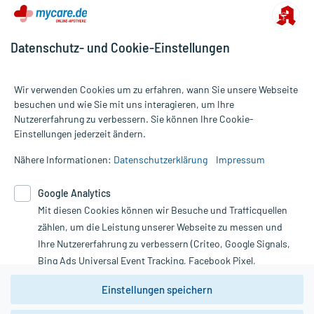
Datenschutz- und Cookie-Einstellungen
Für die Produkte der Kategorie Nahrungsergänzung wurden 3455
Wir verwenden Cookies um zu erfahren, wann Sie unsere Webseite
Bewertungen mit durchschnittlich 4,7 von 5 Sternen abgegeben.
besuchen und wie Sie mit uns interagieren, um Ihre
Nutzererfahrung zu verbessern. Sie können Ihre Cookie-
Alle Preise gelten inkl. MwSt., ggf. zzgl. Versandkosten
Einstellungen jederzeit ändern.
Informationen auf dieser Website werden ausschließlich für
informative Zwecke zur Verfügung gestellt. Sie ersetzen keinesfalls
Nähere Informationen:
Datenschutzerklärung
Impressum
die Untersuchung und Behandlung durch einen Arzt. Bitte
beachten Sie, dass hierdurch weder Diagnosen gestellt noch
Google Analytics
Therapien eingeleitet werden können. | Diese Webseite benutzt
Mit diesen Cookies können wir Besuche und Trafficquellen
Google Analytics. Lesen Sie bitte dazu die wichtigen Hinweise in
unserer Datenschutzerklärung. Für den Widerruf einer Bestellung
zählen, um die Leistung unserer Webseite zu messen und
nutzen Sie das Formular:
Ihre Nutzererfahrung zu verbessern (Criteo, Google Signals,
Bing Ads Universal Event Tracking, Facebook Pixel,
Vertrag widerrufen
Youtube-Social Plugin).
Einstellungen speichern
Wir weisen darauf hin, dass die