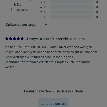
4
0
5,0 / 5
3
0
1 insgesamt
2
0
1
0
5.0
Anonym aus Großrinderfeld
16.03.2025
Ich benutze Omni BiOTiC SR-9 Kids Pulver erst seit wenigen
Tagen, aber kann jetzt schon berichten, dass es gut bei meinem
Kind vertragen wird und es eine Besserung des
Gesundheitszustandes erzielt hat. Empfehle ich unbedingt
weiter.
Produkt bewerten & PlusHerzen sichern
Jetzt bewerten