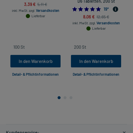
D6 Tabletten, 200 St
3,39 €
5,11 €
4.8947368421052
19
*
inkl. MwSt.
zzgl.
Versandkosten
Lieferbar
8,06 €
12,65 €
inkl. MwSt.
zzgl.
Versandkosten
Lieferbar
In den Warenkorb
In den Warenkorb
Detail- & Pflichtinformationen
Detail- & Pflichtinformationen
Kundenservice: