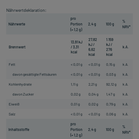
Nährwertdeklaration:
pro
%
Nährwerte
Portion
2,4 g
100 g
NRV*
(= 1,2 g)
27,82
1.159
13,91 kJ
kJ /
kJ /
Brennwert
/ 3,31
k.A.
6,62
276
kcal
kcal
kcal
Fett
< 0,01 g
< 0,01 g
0,15 g
k.A.
davon gesättigte Fettsäuren
< 0,01 g
< 0,01 g
0,03 g
k.A.
Kohlenhydrate
1,11 g
2,21 g
92,12 g
k.A.
davon Zucker
0,02 g
0,04 g
1,47 g
k.A.
Eiweiß
0,01 g
0,02 g
0,79 g
k.A.
Salz
< 0,01 g
< 0,01 g
0,06 g
k.A.
pro
%
Inhaltsstoffe
Portion
2,4 g
100 g
NRV*
(= 1,2 g)