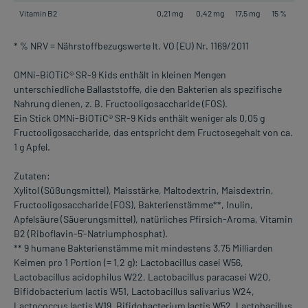
Vitamin B2
0,21 mg
0,42 mg
17,5 mg
15 %
* % NRV = Nährstoffbezugswerte lt. VO (EU) Nr. 1169/2011
OMNi-BiOTiC® SR-9 Kids enthält in kleinen Mengen
unterschiedliche Ballaststoffe, die den Bakterien als spezifische
Nahrung dienen, z. B. Fructooligosaccharide (FOS).
Ein Stick OMNi-BiOTiC® SR-9 Kids enthält weniger als 0,05 g
Fructooligosaccharide, das entspricht dem Fructosegehalt von ca.
1 g Apfel.
Zutaten:
Xylitol (Süßungsmittel), Maisstärke, Maltodextrin, Maisdextrin,
Fructooligosaccharide (FOS), Bakterienstämme**, Inulin,
Apfelsäure (Säuerungsmittel), natürliches Pfirsich-Aroma, Vitamin
B2 (Riboflavin-5'-Natriumphosphat).
** 9 humane Bakterienstämme mit mindestens 3,75 Milliarden
Keimen pro 1 Portion (= 1,2 g): Lactobacillus casei W56,
Lactobacillus acidophilus W22, Lactobacillus paracasei W20,
Bifidobacterium lactis W51, Lactobacillus salivarius W24,
Lactococcus lactis W19, Bifidobacterium lactis W52, Lactobacillus