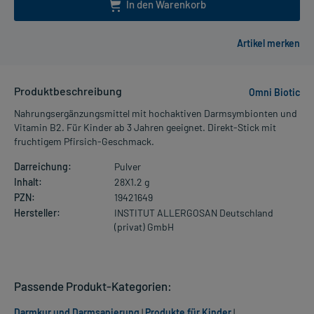
In den Warenkorb
Produktbeschreibung
Omni Biotic
Nahrungsergänzungsmittel mit hochaktiven Darmsymbionten und
Vitamin B2. Für Kinder ab 3 Jahren geeignet. Direkt-Stick mit
fruchtigem Pfirsich-Geschmack.
Darreichung:
Pulver
Inhalt:
28X1.2 g
PZN:
19421649
Hersteller:
INSTITUT ALLERGOSAN Deutschland
(privat) GmbH
Passende Produkt-Kategorien:
Darmkur und Darmsanierung
|
Produkte für Kinder
|