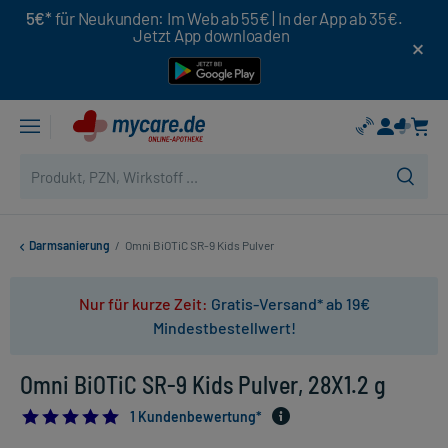
5€*
für Neukunden: Im Web ab 55€ | In der App ab 35€.
Jetzt App downloaden
Darmsanierung
/
Omni BiOTiC SR-9 Kids Pulver
Nur für kurze Zeit:
Gratis-Versand* ab 19€
Mindestbestellwert!
Omni BiOTiC SR-9 Kids Pulver, 28X1.2 g
5.0
1 Kundenbewertung*