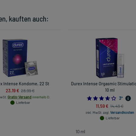
en, kauften auch:
x Intense Kondome, 22 St
Durex Intense Orgasmic Stimulati
23,19 €
10 ml
28,99 €
MwSt.
Gratis-Versand
innerhalb D.
3.666666
3
*
Lieferbar
11,59 €
14,49 €
inkl. MwSt.
zzgl.
Versandkosten
Lieferbar