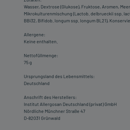
Wasser, Dextrose (Glukose), Fruktose, Aromen, Meers
Mikrokulturenmischung (Lactob. delbrueckii ssp. lac
BBi32, Bifidob. longum ssp. longum BL21), Konservi
Allergene:
Keine enthalten.
Nettofüllmenge:
75 g
Ursprungsland des Lebensmittels:
Deutschland
Anschrift des Herstellers:
Institut Allergosan Deutschland (privat) GmbH
Nördliche Münchner Straße 47
D-82031 Grünwald