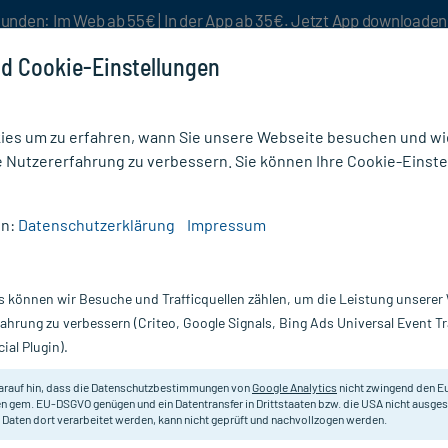
unden: Im Web ab 55€ | In der App ab 35€. Jetzt App downloade
d Cookie-Einstellungen
es um zu erfahren, wann Sie unsere Webseite besuchen und wie
e Nutzererfahrung zu verbessern. Sie können Ihre Cookie-Einste
nlösen
Rezeptur
Aktion %
en:
Datenschutzerklärung
Impressum
/
Omni-Power Carbo Hydro Gel Pro Cola + Koffein
s können wir Besuche und Trafficquellen zählen, um die Leistung unsere
Nur für kurze Zeit:
Gratis-Versand* ab 19€ Mindestbestellwert!
fahrung zu verbessern (Criteo, Google Signals, Bing Ads Universal Event 
ial Plugin).
Pro Cola +
arauf hin, dass die Datenschutzbestimmungen von
Google Analytics
nicht zwingend den E
Flüssiges Kohlenhydratgel mit Col
n gem. EU-DSGVO genügen und ein Datentransfer in Drittstaaten bzw. die USA nicht ausg
 Daten dort verarbeitet werden, kann nicht geprüft und nachvollzogen werden.
anhaltende Energie im Sport, mit
Nachtrinken einzunehmen.