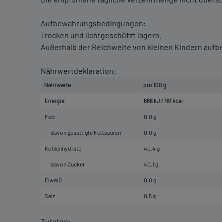
Aufbewahrungsbedingungen:
Trocken und lichtgeschützt lagern.
Außerhalb der Reichweite von kleinen Kindern auf
Nährwertdeklaration:
Nährwerte
pro 100 g
Energie
686 kJ / 161 kcal
Fett
0,0 g
davon gesättigte Fettsäuren
0,0 g
Kohlenhydrate
40,4 g
davon Zucker
40,1 g
Eiweiß
0,0 g
Salz
0,5 g
Zutaten: