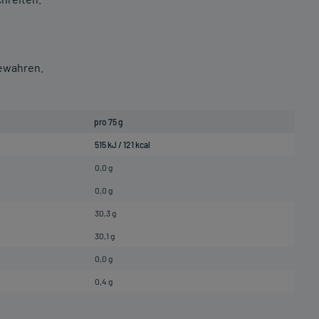
bewahren.
pro 75 g
515 kJ / 121 kcal
0,0 g
0,0 g
30,3 g
30,1 g
0,0 g
0,4 g