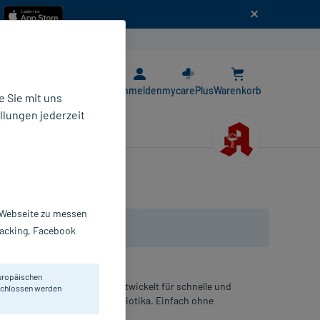
n
E-Rezept App
Anmelden
mycarePlus
Warenkorb
 Sie mit uns
llungen jederzeit
r Webseite zu messen
Tracking, Facebook
uropäischen
a-Geschmack und Koffein. Entwickelt für schnelle und
eschlossen werden
 Duo-Carb-Komplex und Postbiotika. Einfach ohne