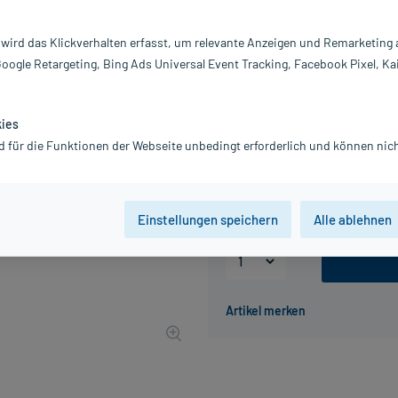
Darreichung:
Ge
 wird das Klickverhalten erfasst, um relevante Anzeigen und Remarketing
Inhalt:
75
Google Retargeting, Bing Ads Universal Event Tracking, Facebook Pixel, Ka
PZN:
2
Hersteller:
IN
3,49 €
kies
35
PlusHerzen sam
d für die Funktionen der Webseite unbedingt erforderlich und können nich
inkl. MwSt.
zzgl.
Versandkosten
Grundpreis: 46,53 € / kg
Einstellungen speichern
Alle ablehnen