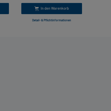
In den Warenkorb
Detail- & Pflichtinformationen
Deta