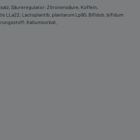
alz, Säureregulator: Zitronensäure, Koffein,
tis LLa22, Lactoplantib. plantarum Lp90, Bifidob. bifidum
erungsstoff: Kaliumsorbat.