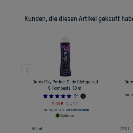
Kunden, die diesen Artikel gekauft hab
Durex Play Perfect Glide Gleitgel auf
Dure
Silikonbasis, 50 ml
inkl. 
4.8
5
*
9,99 €
12,49 €
inkl. MwSt.
zzgl.
Versandkosten
Lieferbar