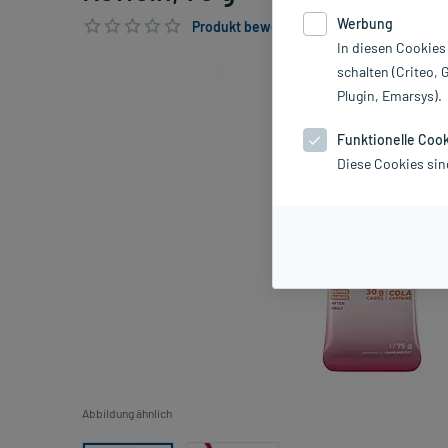
Werbung
Produkt bewerten & PlusHerzen sichern
In diesen Cookies
schalten (Criteo, 
Plugin, Emarsys).
Funktionelle Coo
Diese Cookies sin
Abbildung ähnlich