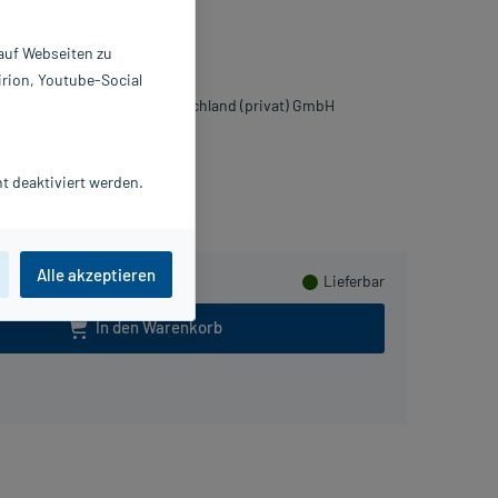
l
 auf Webseiten zu
 g
irion, Youtube-Social
0225706
STITUT ALLERGOSAN Deutschland (privat) GmbH
meln
t deaktiviert werden.
Alle akzeptieren
Lieferbar
In den Warenkorb