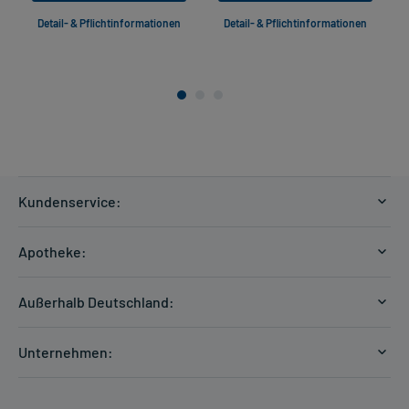
Detail- & Pflichtinformationen
Detail- & Pflichtinformationen
Kundenservice:
Versandkosten
Apotheke:
Zahlungsarten
Ratgeber
Kontakt
Außerhalb Deutschland:
E-Rezept
FAQ
Versandkosten Schweiz
Papierrezept einlösen
Hilfe
Unternehmen:
Formular anfordern
mycarePlus
Experten-Team
Arzneimittel-Check
Direktbestellung