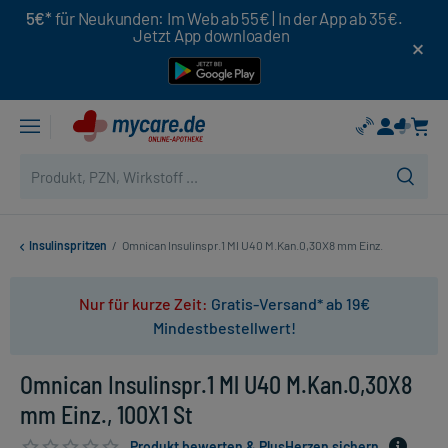
5€*
für Neukunden: Im Web ab 55€ | In der App ab 35€.
Jetzt App downloaden
Insulinspritzen
/
Omnican Insulinspr.1 Ml U40 M.Kan.0,30X8 mm Einz.
Nur für kurze Zeit:
Gratis-Versand* ab 19€
Mindestbestellwert!
Omnican Insulinspr.1 Ml U40 M.Kan.0,30X8
mm Einz., 100X1 St
Produkt bewerten & PlusHerzen sichern