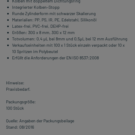
Kolben mit doppeltem Dichtungsring
Integrierter Kolben–Stopp
Runde Zylinderform mit schwarzer Skalierung
Materialien: PP, PS, IR, PE, Edelstahl, Silikonöl
Latex–frei, PVC–frei, DEHP–frei
Größen: 30G x 8 mm, 30G x 12 mm
Totvolumen: 0,4 µL bei 8mm und 0,5µL bei 12 mm Ausführung
Verkaufseinheiten mit 100 x 1 Stück einzeln verpackt oder 10 x
10 Spritzen im Polybeutel
Erfüllt die Anforderungen der EN ISO 8537:2008
Hinweise:
Praxisbedarf.
Packungsgröße:
100 Stück
Quelle: Angaben der Packungsbeilage
Stand: 08/2016