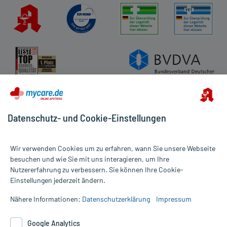
Datenschutz- und Cookie-Einstellungen
Wir verwenden Cookies um zu erfahren, wann Sie unsere Webseite
besuchen und wie Sie mit uns interagieren, um Ihre
Nutzererfahrung zu verbessern. Sie können Ihre Cookie-
Alle Preise gelten inkl. MwSt., ggf. zzgl. Versandkosten
Einstellungen jederzeit ändern.
Informationen auf dieser Website werden ausschließlich für
informative Zwecke zur Verfügung gestellt. Sie ersetzen keinesfalls
Nähere Informationen:
Datenschutzerklärung
Impressum
die Untersuchung und Behandlung durch einen Arzt. Bitte
beachten Sie, dass hierdurch weder Diagnosen gestellt noch
Google Analytics
Therapien eingeleitet werden können. | Diese Webseite benutzt