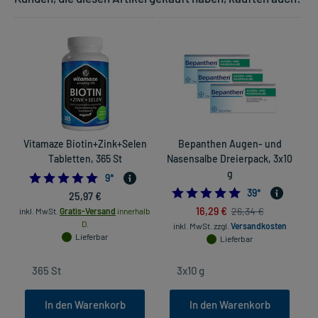
Vitamaze Biotin+Zink+Selen
Bepanthen Augen- und
Tabletten, 365 St
Nasensalbe Dreierpack, 3x10
g
5.0
9
*
4.9743589743589
39
*
25,97 €
16,29 €
26,34 €
inkl. MwSt.
Gratis-Versand
innerhalb
D.
inkl. MwSt.
zzgl.
Versandkosten
Lieferbar
Lieferbar
In den Warenkorb
In den Warenkorb