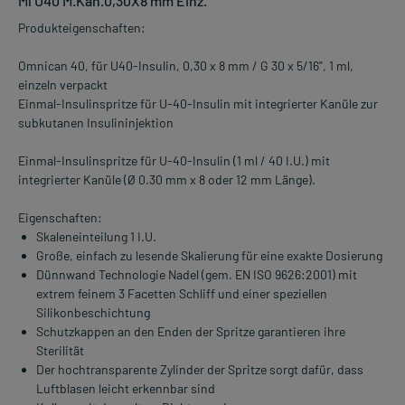
Ml U40 M.Kan.0,30X8 mm Einz.
Produkteigenschaften:
Omnican 40, für U40-Insulin, 0,30 x 8 mm / G 30 x 5/16", 1 ml,
einzeln verpackt
Einmal-Insulinspritze für U-40-Insulin mit integrierter Kanüle zur
subkutanen Insulininjektion
Einmal-Insulinspritze für U-40-Insulin (1 ml / 40 I.U.) mit
integrierter Kanüle (Ø 0.30 mm x 8 oder 12 mm Länge).
Eigenschaften:
Skaleneinteilung 1 I.U.
Große, einfach zu lesende Skalierung für eine exakte Dosierung
Dünnwand Technologie Nadel (gem. EN ISO 9626:2001) mit
extrem feinem 3 Facetten Schliff und einer speziellen
Silikonbeschichtung
Schutzkappen an den Enden der Spritze garantieren ihre
Sterilität
Der hochtransparente Zylinder der Spritze sorgt dafür, dass
Luftblasen leicht erkennbar sind